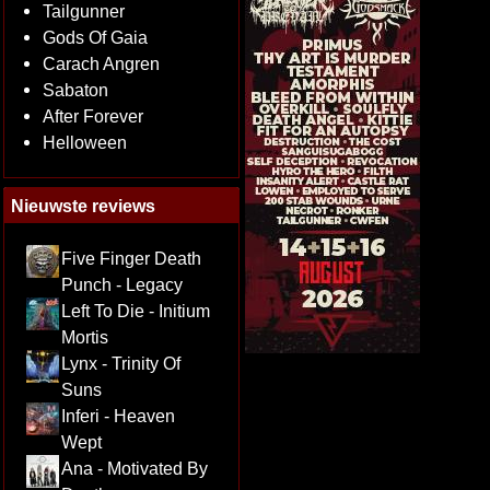
Tailgunner
Gods Of Gaia
Carach Angren
Sabaton
After Forever
Helloween
Nieuwste reviews
Five Finger Death
Punch - Legacy
Left To Die - Initium
Mortis
Lynx - Trinity Of
Suns
Inferi - Heaven
Wept
Ana - Motivated By