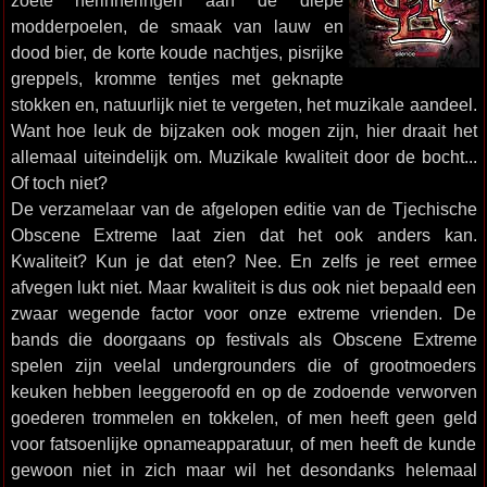
zoete herinneringen aan de diepe
modderpoelen, de smaak van lauw en
dood bier, de korte koude nachtjes, pisrijke
greppels, kromme tentjes met geknapte
stokken en, natuurlijk niet te vergeten, het muzikale aandeel.
Want hoe leuk de bijzaken ook mogen zijn, hier draait het
allemaal uiteindelijk om. Muzikale kwaliteit door de bocht...
Of toch niet?
De verzamelaar van de afgelopen editie van de Tjechische
Obscene Extreme laat zien dat het ook anders kan.
Kwaliteit? Kun je dat eten? Nee. En zelfs je reet ermee
afvegen lukt niet. Maar kwaliteit is dus ook niet bepaald een
zwaar wegende factor voor onze extreme vrienden. De
bands die doorgaans op festivals als Obscene Extreme
spelen zijn veelal undergrounders die of grootmoeders
keuken hebben leeggeroofd en op de zodoende verworven
goederen trommelen en tokkelen, of men heeft geen geld
voor fatsoenlijke opnameapparatuur, of men heeft de kunde
gewoon niet in zich maar wil het desondanks helemaal