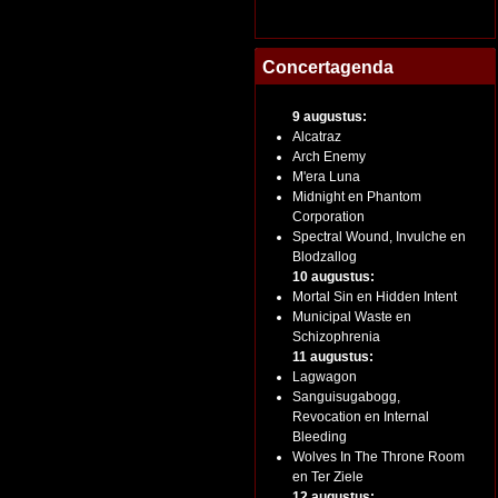
Concertagenda
9 augustus:
Alcatraz
Arch Enemy
M'era Luna
Midnight en Phantom
Corporation
Spectral Wound, Invulche en
Blodzallog
10 augustus:
Mortal Sin en Hidden Intent
Municipal Waste en
Schizophrenia
11 augustus:
Lagwagon
Sanguisugabogg,
Revocation en Internal
Bleeding
Wolves In The Throne Room
en Ter Ziele
12 augustus: