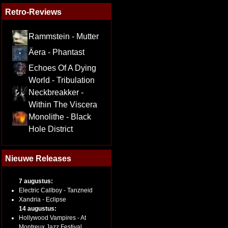
Retro-Reviews
Rammstein - Mutter
Äera - Phantast
Echoes Of A Dying
World - Tribulation
Neckbreakker -
Within The Viscera
Monolithe - Black
Hole District
Nieuwe Releases
7 augustus:
Electric Callboy - Tanzneid
Xandria - Eclipse
14 augustus:
Hollywood Vampires - At
Montreux Jazz Festival