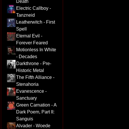
Death
Electric Callboy -
Tanzneid
Leatherwitch - First
Spell
Eternal Evil -
Forever Feared
Motionless In White
- Decades
Darkthrone - Pre-
Historic Metal
The Fifth Alliance -
Stenahoria
Evanescence -
Sanctuary
Green Carnation - A
Dark Poem, Part II:
Sanguis
Alvader - Woede