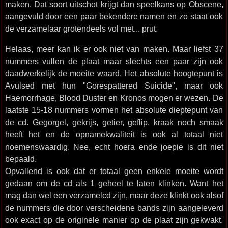
maken. Dat soort uitschot krijgt dan speelkans op Obscene,
aangevuld door een paar bekendere namen en zo staat ook
de verzamelaar grotendeels vol met... prut.
Helaas, meer kan ik er ook niet van maken. Maar liefst 37
nummers vullen de plaat maar slechts een paar zijn ook
daadwerkelijk de moeite waard. Het absolute hoogtepunt is
Avulsed met hun "Gorespattered Suicide", maar ook
Haemorrhage, Blood Duster en Kronos mogen er wezen. De
laatste 15-18 nummers vormen het absolute dieptepunt van
de cd. Gegorgel, gekrijs, getier, geflip, kraak noch smaak
heeft het en de opnamekwaliteit is ook al totaal niet
noemenswaardig. Nee, echt hoera ende joepie is dit niet
bepaald.
Opvallend is ook dat er totaal geen enkele moeite wordt
gedaan om de cd als 1 geheel te laten klinken. Want het
mag dan wel een verzamelcd zijn, maar deze klinkt ook alsof
de nummers die door verscheidene bands zijn aangeleverd
ook exact op de originele manier op de plaat zijn gekwakt.