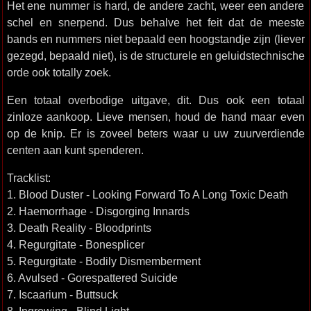
Het ene nummer is hard, de andere zacht, weer een andere
schel en snerpend. Dus behalve het feit dat de meeste
bands en nummers niet bepaald een hoogstandje zijn (liever
gezegd, bepaald niet), is de structurele en geluidstechnische
orde ook totally zoek.
Een totaal overbodige uitgave, dit. Dus ook een totaal
zinloze aankoop. Lieve mensen, houd de hand maar even
op de knip. Er is zoveel beters waar u uw zuurverdiende
centen aan kunt spenderen.
Tracklist:
1. Blood Duster - Looking Forward To A Long Toxic Death
2. Haemorrhage - Disgorging Innards
3. Death Reality - Bloodprints
4. Regurgitate - Bonesplicer
5. Regurgitate - Bodily Dismemberment
6. Avulsed - Gorespattered Suicide
7. Iscaarium - Buttsuck