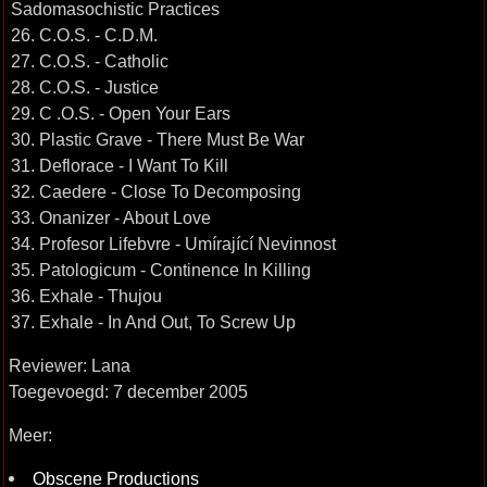
Sadomasochistic Practices
26. C.O.S. - C.D.M.
27. C.O.S. - Catholic
28. C.O.S. - Justice
29. C .O.S. - Open Your Ears
30. Plastic Grave - There Must Be War
31. Deflorace - I Want To Kill
32. Caedere - Close To Decomposing
33. Onanizer - About Love
34. Profesor Lifebvre - Umírající Nevinnost
35. Patologicum - Continence In Killing
36. Exhale - Thujou
37. Exhale - In And Out, To Screw Up
Reviewer: Lana
Toegevoegd: 7 december 2005
Meer:
Obscene Productions