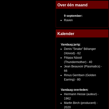
Over één maand
9 september:
Raven
Kalender
Vandaag jarig:
Denis "Snake" Bélanger
(Voivod) - 62
Filippa Nässil
(Thundermother) - 40
Jean Beauvoir (Plasmatics) -
66
Rinus Gerritsen (Golden
Earring) - 80
Vandaag overleden:
Hermann Hesse (auteur) -
1962
Martin Birch (producent) -
2020