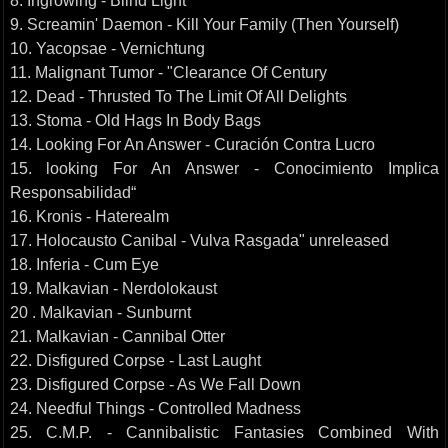
8. Ingrowing - Blind Light
9. Screamin' Daemon - Kill Your Family (Then Yourself)
10. Yacopsae - Vernichtung
11. Malignant Tumor - "Clearance Of Century
12. Dead - Thrusted To The Limit Of All Delights
13. Stoma - Old Hags In Body Bags
14. Looking For An Answer - Curación Contra Lucro
15. looking For An Answer - Conocimiento Implica
Responsabilidad“
16. Kronis - Haterealm
17. Holocausto Canibal - Vulva Rasgada" unreleased
18. Inferia - Cum Eye
19. Malkavian - Nerdolokaust
20 . Malkavian - Sunburnt
21. Malkavian - Cannibal Otter
22. Disfigured Corpse - Last Laught
23. Disfigured Corpse - As We Fall Down
24. Needful Things - Controlled Madness
25. C.M.P. - Cannibalistic Fantasies Combined With