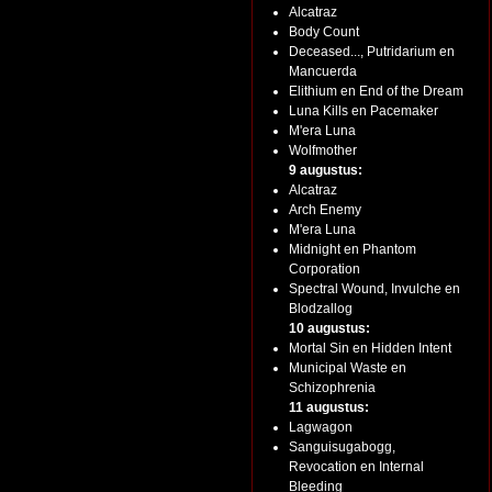
Alcatraz
Body Count
Deceased..., Putridarium en
Mancuerda
Elithium en End of the Dream
Luna Kills en Pacemaker
M'era Luna
Wolfmother
9 augustus:
Alcatraz
Arch Enemy
M'era Luna
Midnight en Phantom
Corporation
Spectral Wound, Invulche en
Blodzallog
10 augustus:
Mortal Sin en Hidden Intent
Municipal Waste en
Schizophrenia
11 augustus:
Lagwagon
Sanguisugabogg,
Revocation en Internal
Bleeding