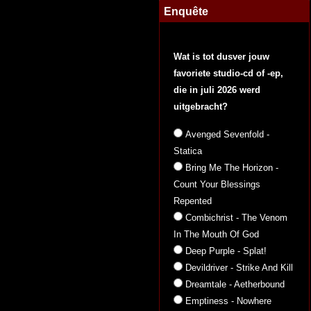
Enquête
Wat is tot dusver jouw
favoriete studio-cd of -ep,
die in juli 2026 werd
uitgebracht?
Avenged Sevenfold -
Statica
Bring Me The Horizon -
Count Your Blessings
Repented
Combichrist - The Venom
In The Mouth Of God
Deep Purple - Splat!
Devildriver - Strike And Kill
Dreamtale - Aetherbound
Emptiness - Nowhere