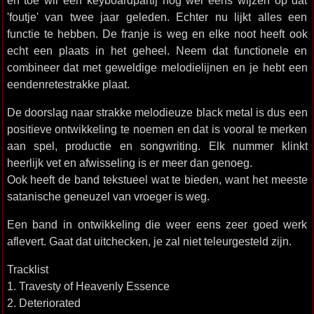
en toe wil een keyboardpartij nog wel eens wijzen op dat
'foutje' van twee jaar geleden. Echter nu lijkt alles een
functie te hebben. De franje is weg en elke noot heeft ook
echt een plaats in het geheel. Neem dat functionele en
combineer dat met geweldige melodielijnen en je hebt een
eendenretestrakke plaat.
De doorslag naar strakke melodieuze black metal is dus een
positieve ontwikkeling te noemen en dat is vooral te merken
aan spel, productie en songwriting. Elk nummer klinkt
heerlijk vet en afwisseling is er meer dan genoeg.
Ook heeft de band tekstueel wat te bieden, want het meeste
satanische geneuzel van vroeger is weg.
Een band in ontwikkeling die weer eens zeer goed werk
aflevert. Gaat dat uitchecken, je zal niet teleurgesteld zijn.
Tracklist
1. Travesty of Heavenly Essence
2. Deteriorated