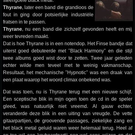
steengoeie black metal.
Thyrane
, later een band die grandioos de
fout in ging door potsierlijke industriële
fratsen in te passen.
Thyrane
, nu een band die zichzelf gevonden heeft en mij
weer tevreden maakt.
Dat is hoe Thyrane is in een notendop. Het Finse bandje dat
uiterst goed debuteerde met "Black Harmony" en die stijl
twee albums goed wist door te zetten. Twee jaar geleden
echter wilde men teveel met te weinig vakmanschap.
Resultaat, het mechanische "Hypnotic" was een draak van
een plaat waarop het woord climax onbekend was.
Dat was toen, nu is Thyrane terug met een nieuwe schijf.
Een sceptische blik in mijn ogen toen de cd in de speler
gleed, was natuurlijk niet vreemd. Al gauw echter,
veranderde deze blik in een uiting van vreugde. De vette
gitaarpartijen, de groovende passages, ziekelijke zang en
het black metal geluid waren weer helemaal terug. Heel af