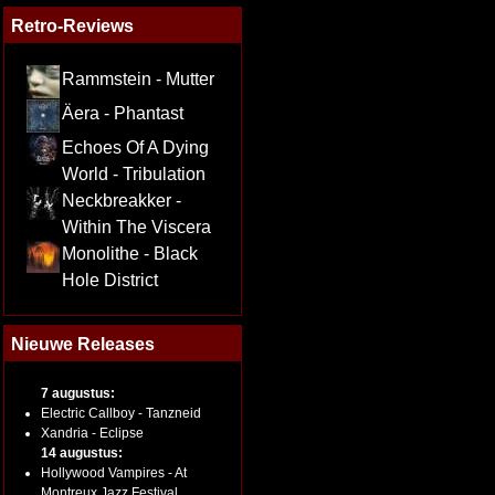
Retro-Reviews
Rammstein - Mutter
Äera - Phantast
Echoes Of A Dying
World - Tribulation
Neckbreakker -
Within The Viscera
Monolithe - Black
Hole District
Nieuwe Releases
7 augustus:
Electric Callboy - Tanzneid
Xandria - Eclipse
14 augustus:
Hollywood Vampires - At
Montreux Jazz Festival