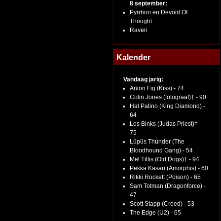
8 september:
Pyrrhon en Devoid Of
Thought
Raven
Kalender
Vandaag jarig:
Anton Fig (Kiss) - 74
Colin Jones (fotograaf)† - 90
Hal Patino (King Diamond) -
64
Les Binks (Judas Priest)† -
75
Lüpüs Thünder (The
Bloodhound Gang) - 54
Mel Tillis (Old Dogs)† - 94
Pekka Kasari (Amorphis) - 60
Rikki Rockett (Poison) - 65
Sam Totman (Dragonforce) -
47
Scott Stapp (Creed) - 53
The Edge (U2) - 65