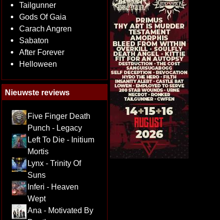
Tailgunner
Gods Of Gaia
Carach Angren
Sabaton
After Forever
Helloween
Nieuwste reviews
Five Finger Death
Punch - Legacy
Left To Die - Initium
Mortis
Lynx - Trinity Of
Suns
Inferi - Heaven
Wept
Ana - Motivated By