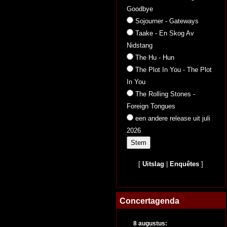
Goodbye
Sojourner - Gateways
Taake - En Skog Av
Nidstang
The Hu - Hun
The Plot In You - The Plot
In You
The Rolling Stones -
Foreign Tongues
een andere release uit juli
2026
[
Uitslag
|
Enquêtes
]
Concertagenda
8 augustus: