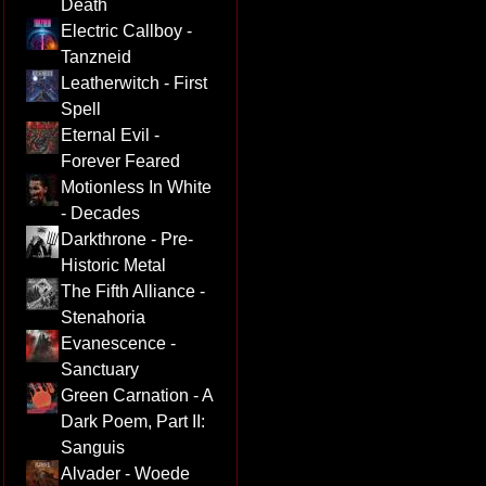
Death
Electric Callboy -
Tanzneid
Leatherwitch - First
Spell
Eternal Evil -
Forever Feared
Motionless In White
- Decades
Darkthrone - Pre-
Historic Metal
The Fifth Alliance -
Stenahoria
Evanescence -
Sanctuary
Green Carnation - A
Dark Poem, Part II:
Sanguis
Alvader - Woede