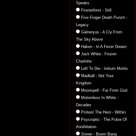
Speaks
Finsterforst - Still
Five Finger Death Punch -
Legacy
Galneryus - A Cry From
The Sky Above
Haken - In A Fever Dream
Jack White - Frozen
Charlotte
Left To Die - Initium Mortis
Madball - Not Your
Kingdom
Moonspell - Far From God
Motionless In White -
Decades
Protest The Hero - Within
Psycroptic - The Pulse Of
Annihilation
Sinner - Boom Bang