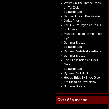
Wolves In The Throne Room
en Ter Ziele
12 augustus:
High on Fire en Baardvader
Judas Priest
KMFDM, Ya Toyah en Jesus
on Extesy
Mushroomhead en Mountain
Eye
Summer Breeze
13 augustus:
Dynamo Metalfest Pre-Party
Summer Breeze
The Ghost Inside en Deez
Nuts
14 augustus:
Dynamo Metalfest
Hoods, Brick By Brick, Give
Em Blood en Provisional
Summer Breeze
Over één maand