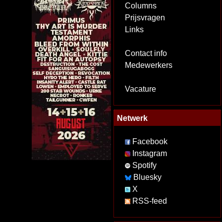
Columns
Prijsvragen
Links
Contact info
Medewerkers
Vacature
Netwerk
Facebook
Instagram
Spotify
Bluesky
X
RSS-feed