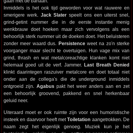
gaan met de banaan.
Inmiddels is het ook tijd geworden voor wat rauwere en
smerigere werk.
Jack Slater
speelt ons een uiterst snel,
grind-getint nummer die in de eerste instantie menig
wenkbrauw doet hoeken maar zich vervolgens als een
behoorlijk sterk nummer uit de doeken doet. Het beluisteren
zonder meer waard dus.
Persistence
weet na zo'n sterke
voorganger maar slecht te overtuigen. Hun vage mix van
grind, thrash en wat metalcoreachtige klanken komt niet
helemaal goed uit de verf. Jammer.
Last Breath Denied
klinkt daarintegen raszuiver metalcore en doet totaal niet
onder aan de collega's die de underground inmiddels
ontgroeid zijn.
Agabus
pakt het weer anders aan en zet
een behoorlijk groovend, pakkend en snel herkenbaar
geluid neer.
Uiteraard moet er ook ruimte zijn voor een humoristische
insteek en daarvoor heeft met
Toiletation
aangetrokken. De
naam zegt het eigenlijk genoeg. Muziek kun je het