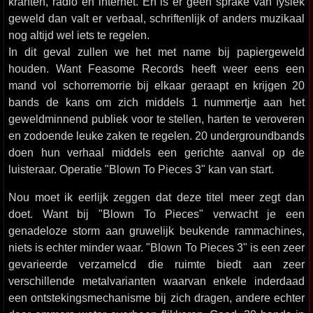
kranten, radio en internet. En is er geen sprake van fysiek
geweld dan valt er verbaal, schriftenlijk of anders muzikaal
nog altijd wel iets te regelen.
In dit geval zullen we het met name bij papiergeweld
houden. Want Feasome Records heeft weer eens een
mand vol schorremorrie bij elkaar geraapt en krijgen 20
bands de kans om zich middels 1 nummertje aan het
geweldminnend publiek voor te stellen, harten te veroveren
en zodoende leuke zaken te regelen. 20 undergroundbands
doen hun verhaal middels een gerichte aanval op de
luisteraar. Operatie "Blown To Pieces 3" kan van start.
Nou moet ik eerlijk zeggen dat deze titel meer zegt dan
doet. Want bij "Blown To Pieces" verwacht je een
genadeloze storm aan gruwelijk beukende rammachines,
niets is echter minder waar. "Blown To Pieces 3" is een zeer
gevarieerde verzamelcd die ruimte biedt aan zeer
verschillende metalvarianten waarvan enkele inderdaad
een ontstekingsmechanisme bij zich dragen, andere echter