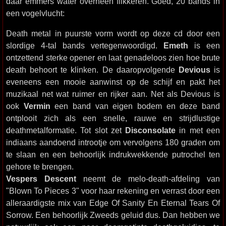
daar emmers water overheen flikkeren. Goed, 20 bands in
een vogelvlucht:
Death metal in puurste vorm wordt op deze cd door een
slordige 4-tal bands vertegenwoordigd.
Emeth
is een
ontzettend sterke opener en laat genadeloos zien hoe brute
death behoort te klinken. De daaropvolgende
Devious
is
eveneens een mooie aanwinst op de schijf en pakt het
muzikaal net wat ruimer en rijker aan. Net als Devious is
ook
Vermin
een band van eigen bodem en deze band
ontplooit zich als een snelle, rauwe en strijdlustige
deathmetalformatie. Tot slot zet
Disconsolate
in met een
indiaans aandoend introotje om vervolgens 180 graden om
te slaan en een behoorlijk indrukwekkende putrochel ten
gehore te brengen.
Vespers Descent
neemt de melo-death-afdeling van
"Blown To Pieces 3" voor haar rekening en verrast door een
alleraardigste mix van Edge Of Sanity En Eternal Tears Of
Sorrow. Een behoorlijk Zweeds geluid dus. Dan hebben we