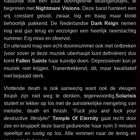
natuurlijk ook een paar doomgetinte deathgeluidjes, te
beginnen met
Nightmare Visions
. Deze band hanteert een
vrij constant geluid, zwaar, log en traag maar klinkt
behoorlijk pakkend. De Nederlandse
Dark Reign
nemen
nog wat gas terug en verzorgen een heerlijk neerslachtig
nummer. Erg mooi en sfeervol.
En uiteraard mag een echt doomnummer ook niet ontbreken
(voor zover je deze muziek uberhaupt kunt definiëren) dus
komt
Fallen Saints
haar kunstje doen. Depressiever kun je
muziek niet krijgen. Tranentrekkend, dit, maar kwalitatief
niet bepaald sterk.
Vlottende death is ook aanwezig want ook de vleugen
thrash zijn niet weg te denken, tegenwoordig.
Solarisis
stuitert er lekker op los met de aanstekelijke mengeling van
melodie, death en thrash.
"Fuck you and fuck your
destructive lifestyle!"
Temple Of Eternity
gaat recht door
zee en knuppelt deze band gedurende haar ruim 3 minuten
speeltijd en rustig op los. Alle remmen naar de tering en