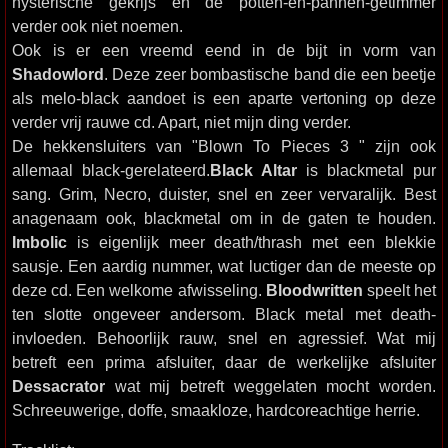
hysterische gekrijs en de potten-en-pannen-getimmer
verder ook niet noemen.
Ook is er een vreemd eend in de bijt in vorm van
Shadowlord
. Deze zeer bombastische band die een beetje
als melo-black aandoet is een aparte vertoning op deze
verder vrij rauwe cd. Apart, niet mijn ding verder.
De hekkensluiters van "Blown To Pieces 3 " zijn ook
allemaal black-gerelateerd.
Black Altar
is blackmetal pur
sang. Grim, Necro, duister, snel en zeer vervaralijk. Best
anagenaam ook, blackmetal om in de gaten te houden.
Imbolic
is eigenlijk meer death/thrash met een blekkie
sausje. Een aardig nummer, wat luctiger dan de meeste op
deze cd. Een welkome afwisseling.
Bloodwritten
speelt het
ten slotte ongeveer andersom. Black metal met death-
invloeden. Behoorlijk rauw, snel en agressief. Wat mij
betreft een prima afsluiter, daar de werkelijke afsluiter
Dessacrator
wat mij betreft weggelaten mocht worden.
Schreeuwerige, doffe, smaakloze, hardcoreachtige herrie.