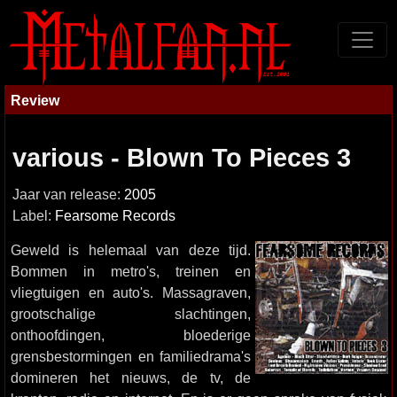
Review
various - Blown To Pieces 3
Jaar van release:
2005
Label:
Fearsome Records
Geweld is helemaal van deze tijd.
Bommen in metro's, treinen en
vliegtuigen en auto's. Massagraven,
grootschalige slachtingen,
onthoofdingen, bloederige
grensbestormingen en familiedrama's
domineren het nieuws, de tv, de