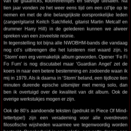
van de gitaarlicks, koorrefreintjes en stevige uithalen. Na
tien jaar vonden ze het weer eens tijd om een cd’tje op te
nemen en met de drie belangrijkste oorspronkelijke leden
(zanger/gitarist Keitch Satchfield, gitarist Martin Metcalf en
drummer Harry Hill) in de gelederen kunnen we alweer
spreken van een zoveelste reünie.
In tegenstelling tot bijna alle NWOBHM-bands die vandaag
nog cd’s uitbrengen die het luisteren niet waard zijn, is
‘Storm’ een erg vermakelijk album geworden. Opener ‘Fe Fi
Fo Fum’ is nog discutabel maar ‘Guardian Angel’ zet de
koers in naar een betere bestemming en zodoende waan ik
mij in 1979. Als ik daarna in ‘Storm’ beland, een tijdloze tien
minuten durende epische uitsmijter met menig solo, dan
ben ik overtuigd over de kwaliteit van dit album. Ook de
overige werkstukjes mogen er zijn.
Ook de 80’s aandoende teksten (gedrukt in Piece Of Mind-
lettertype!) zijn een verademing voor alle overdreven
filosofische wijsheden waarmee we tegenwoordig worden