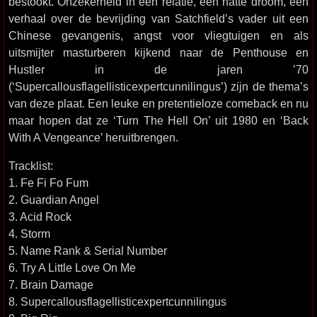
bestookt. Onzekerheid in een relatie, een natte droom, een
verhaal over de bevrijding van Satchfield’s vader uit een
Chinese gevangenis, angst voor vliegtuigen en als
uitsmijter masturberen kijkend naar de Penthouse en
Hustler in de jaren ’70
(‘Supercallousflagellisticexpertcunnilingus’) zijn de thema’s
van deze plaat. Een leuke en pretentieloze comeback en nu
maar hopen dat ze ‘Turn The Hell On’ uit 1980 en ‘Back
With A Vengeance’ heruitbrengen.
Tracklist:
1. Fe Fi Fo Fum
2. Guardian Angel
3. Acid Rock
4. Storm
5. Name Rank & Serial Number
6. Try A Little Love On Me
7. Brain Damage
8. Supercallousflagellisticexpertcunnilingus