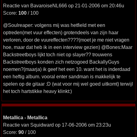
Reactie van BavaroiseNL666 op 21-01-2006 om 20:46u
Score:
100
/ 100
@Soulreaper: volgens mij was hetfield met een
optreden(met vuur effecten) grotendeels van zijn haar
verloren, door de vuureffecten????(moet je me niet vragen
hoe, maar dat heb ik in een interview gezien) @Bones:Maar
Backstreetboys lijkt toch niet op slayer?? trouwens
Backstreetboys konden zich netzogoed BackallyGuys
noemen?(maarja) ik geef het een 10. want het is inderdaad
een heftig album. vooral enter sandman is makkelijk te
spelen op de gitaar :D (wat voor mij wel goed uitkomt) terwijl
het toch hartstikke heavy klinkt:)
Metallica - Metallica
Reactie van Squidward op 17-06-2006 om 23:23u
Score:
90
/ 100