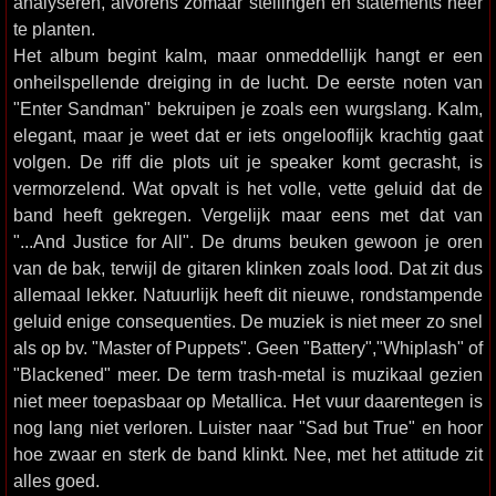
analyseren, alvorens zomaar stellingen en statements neer
te planten.
Het album begint kalm, maar onmeddellijk hangt er een
onheilspellende dreiging in de lucht. De eerste noten van
"Enter Sandman" bekruipen je zoals een wurgslang. Kalm,
elegant, maar je weet dat er iets ongelooflijk krachtig gaat
volgen. De riff die plots uit je speaker komt gecrasht, is
vermorzelend. Wat opvalt is het volle, vette geluid dat de
band heeft gekregen. Vergelijk maar eens met dat van
"...And Justice for All". De drums beuken gewoon je oren
van de bak, terwijl de gitaren klinken zoals lood. Dat zit dus
allemaal lekker. Natuurlijk heeft dit nieuwe, rondstampende
geluid enige consequenties. De muziek is niet meer zo snel
als op bv. "Master of Puppets". Geen "Battery","Whiplash" of
"Blackened" meer. De term trash-metal is muzikaal gezien
niet meer toepasbaar op Metallica. Het vuur daarentegen is
nog lang niet verloren. Luister naar "Sad but True" en hoor
hoe zwaar en sterk de band klinkt. Nee, met het attitude zit
alles goed.