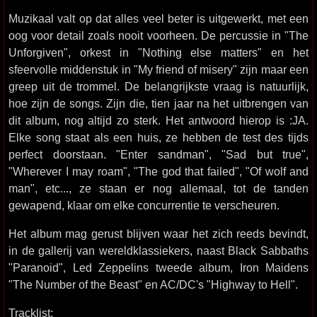
Muzikaal valt op dat alles veel beter is uitgewerkt, met een
oog voor detail zoals nooit voorheen. De percussie in "The
Unforgiven", orkest in "Nothing else matters" en het
sfeervolle middenstuk in "My friend of misery" zijn maar een
greep uit de trommel. De belangrijkste vraag is natuurlijk,
hoe zijn de songs. Zijn die, tien jaar na het uitbrengen van
dit album, nog altijd zo sterk. Het antwoord hierop is :JA.
Elke song staat als een huis, ze hebben de test des tijds
perfect doorstaan. "Enter sandman", "Sad but true",
"Wherever I may roam", "The god that failed", "Of wolf and
man", etc..., ze staan er nog allemaal, tot de tanden
gewapend, klaar om elke concurrentie te verscheuren.
Het album mag gerust blijven waar het zich reeds bevindt,
in de gallerij van wereldklassiekers, naast Black Sabbaths
"Paranoid", Led Zeppelins tweede album, Iron Maidens
"The Number of the Beast" en AC/DC's "Highway to Hell".
Tracklist: