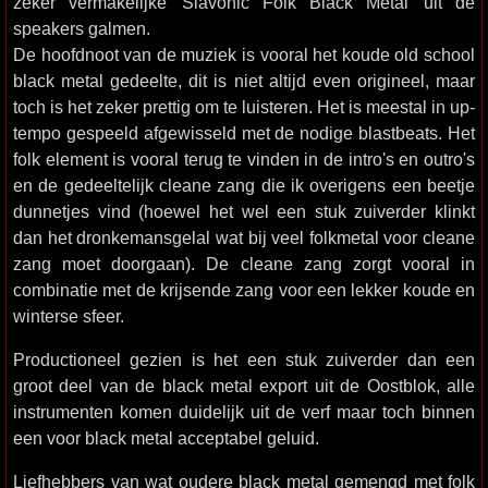
zeker vermakelijke 'Slavonic Folk Black Metal' uit de
speakers galmen.
De hoofdnoot van de muziek is vooral het koude old school
black metal gedeelte, dit is niet altijd even origineel, maar
toch is het zeker prettig om te luisteren. Het is meestal in up-
tempo gespeeld afgewisseld met de nodige blastbeats. Het
folk element is vooral terug te vinden in de intro's en outro's
en de gedeeltelijk cleane zang die ik overigens een beetje
dunnetjes vind (hoewel het wel een stuk zuiverder klinkt
dan het dronkemansgelal wat bij veel folkmetal voor cleane
zang moet doorgaan). De cleane zang zorgt vooral in
combinatie met de krijsende zang voor een lekker koude en
winterse sfeer.
Productioneel gezien is het een stuk zuiverder dan een
groot deel van de black metal export uit de Oostblok, alle
instrumenten komen duidelijk uit de verf maar toch binnen
een voor black metal acceptabel geluid.
Liefhebbers van wat oudere black metal gemengd met folk