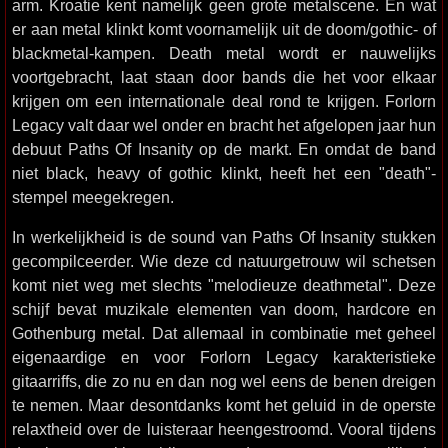
arm. Kroatie kent namelijk geen grote metalscene. En wat
er aan metal klinkt komt voornamelijk uit de doom/gothic- of
blackmetal-kampen. Death metal wordt er nauwelijks
voortgebracht, laat staan door bands die het voor elkaar
krijgen om een internationale deal rond te krijgen. Forlorn
Legacy valt daar wel onder en bracht het afgelopen jaar hun
debuut Paths Of Insanity op de markt. En omdat de band
niet black, heavy of gothic klinkt, heeft het een "death"-
stempel meegekregen.
In werkelijkheid is de sound van Paths Of Insanity stukken
gecompilceerder. Wie deze cd natuurgetrouw wil schetsen
komt niet weg met slechts "melodieuze deathmetal". Deze
schijf bevat muzikale elementen van doom, hardcore en
Gothenburg metal. Dat allemaal in combinatie met geheel
eigenaardige en voor Forlorn Legacy karakteristieke
gitaarriffs, die zo nu en dan nog wel eens de benen dreigen
te nemen. Maar desontdanks komt het geluid in de operste
relaxtheid over de luisteraar heengestroomd. Vooral tijdens