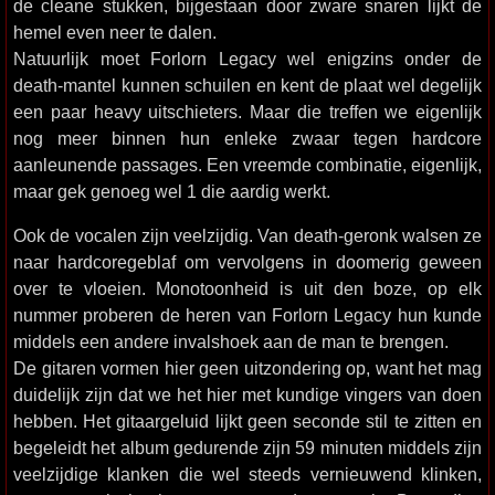
de cleane stukken, bijgestaan door zware snaren lijkt de
hemel even neer te dalen.
Natuurlijk moet Forlorn Legacy wel enigzins onder de
death-mantel kunnen schuilen en kent de plaat wel degelijk
een paar heavy uitschieters. Maar die treffen we eigenlijk
nog meer binnen hun enleke zwaar tegen hardcore
aanleunende passages. Een vreemde combinatie, eigenlijk,
maar gek genoeg wel 1 die aardig werkt.
Ook de vocalen zijn veelzijdig. Van death-geronk walsen ze
naar hardcoregeblaf om vervolgens in doomerig geween
over te vloeien. Monotoonheid is uit den boze, op elk
nummer proberen de heren van Forlorn Legacy hun kunde
middels een andere invalshoek aan de man te brengen.
De gitaren vormen hier geen uitzondering op, want het mag
duidelijk zijn dat we het hier met kundige vingers van doen
hebben. Het gitaargeluid lijkt geen seconde stil te zitten en
begeleidt het album gedurende zijn 59 minuten middels zijn
veelzijdige klanken die wel steeds vernieuwend klinken,