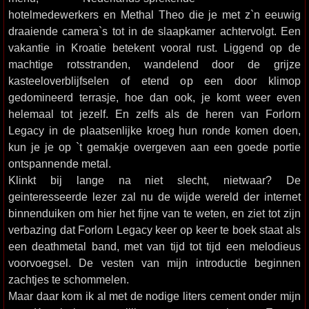
hotelmedewerkers en Methal Theo die je met z`n eeuwig
draaiende camera`s tot in de slaapkamer achtervolgt. Een
vakantie in Kroatie betekent vooral rust. Liggend op de
machtige rotsstranden, wandelend door de grijze
kasteeloverblijfselen of etend op een door klimop
gedomineerd terrasje, hoe dan ook, je komt weer even
helemaal tot jezelf. En zelfs als de heren van Forlorn
Legacy in de plaatsenlijke kroeg hun ronde komen doen,
kun je je op `t gemakje overgeven aan een goede portie
ontspannende metal.
Klinkt bij lange na niet slecht, nietwaar? De
geinteresseerde lezer zal nu de wijde wereld der internet
binnenduiken om hier het fijne van te weten, en ziet tot zijn
verbazing dat Forlorn Legacy keer op keer te boek staat als
een deathmetal band, met van tijd tot tijd een melodieus
voorvoegsel. De vesten van mijn introductie beginnen
zachtjes te schommelen.
Maar daar kom ik al met de nodige liters cement onder mijn