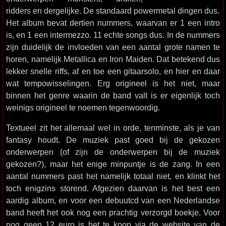
ridders en dergelijke. De standaard powermetal dingen dus.
Het album bevat dertien nummers, waarvan er 1 een intro
is, en 1 een intermezzo. 11 echte songs dus. In de nummers
zijn duidelijk de invloeden van een aantal grote namen te
horen, namelijk Metallica en Iron Maiden. Dat betekend dus
lekker snelle riffs, af en toe een gitaarsolo, en hier en daar
wat tempowisselingen. Erg origineel is het niet, maar
binnen het genre waarin de band valt is er eigenlijk toch
weinigs origineel te noemen tegenwoordig.
Textueel zit het allemaal wel in orde, tenminste, als je van
fantasy houdt. De muziek past goed bij de gekozen
onderwerpen (of zijn de onderwerpen bij de muziek
gekozen?), maar het enige minpuntje is de zang. In een
aantal nummers past het namelijk totaal niet, en klinkt het
toch enigzins storend. Afgezien daarvan is het best een
aardig album, en voor een debuutcd van een Nederlandse
band heeft het ook nog een prachtig verzorgd boekje. Voor
nog geen 12 euro is het te koop via de website van de