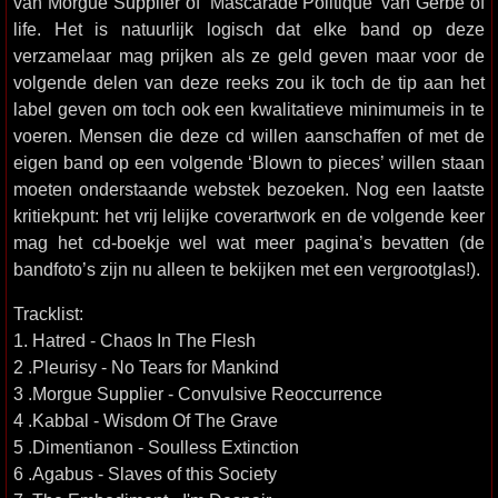
van Morgue Supplier of ‘Mascarade Politique’ van Gerbe of
life. Het is natuurlijk logisch dat elke band op deze
verzamelaar mag prijken als ze geld geven maar voor de
volgende delen van deze reeks zou ik toch de tip aan het
label geven om toch ook een kwalitatieve minimumeis in te
voeren. Mensen die deze cd willen aanschaffen of met de
eigen band op een volgende ‘Blown to pieces’ willen staan
moeten onderstaande webstek bezoeken. Nog een laatste
kritiekpunt: het vrij lelijke coverartwork en de volgende keer
mag het cd-boekje wel wat meer pagina’s bevatten (de
bandfoto’s zijn nu alleen te bekijken met een vergrootglas!).
Tracklist:
1. Hatred - Chaos In The Flesh
2 .Pleurisy - No Tears for Mankind
3 .Morgue Supplier - Convulsive Reoccurrence
4 .Kabbal - Wisdom Of The Grave
5 .Dimentianon - Soulless Extinction
6 .Agabus - Slaves of this Society