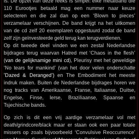
is. De opzet van deze reeks is simpel: elke metalband die
110 Eurootjes betaald mag een nummer naar keuze
selecteren en die zal dan op een ‘Blown to pieces’
verzamelaar verschijnen. De band krijgt na het uitkomen
van de cd zelf 20 exemplaren opgestuurd zodat de band
zelf zijn geïnvesteerde geld terug kan terugverdienen.
Op dit tweede deel vinden we een zestal Nederlandse
bijdrages terug waarvan Hatred met ‘Chaos in the flesh’
(
van de gelijknamige mini cd
), Pleurisy met het geweldige
‘No tears for mankind’ (van het door velen onderschatte
’Dazed & Deranged’)
en The Embodiment het meeste
indruk maken. Buiten de Nederlandse bijdrages horen we
nog tracks van Amerikaanse, Franse, Italiaanse, Duitse,
Engelse, Finse, Ierse, Braziliaanse, Spaanse en
Tsjechische bands.
Op zich is dit een vrij aardige verzamelaar vol met
death/grindcore/black maar er staan ook een paar totale
missers op zoals bijvoorbeeld ‘Convulsive Reoccurrence’