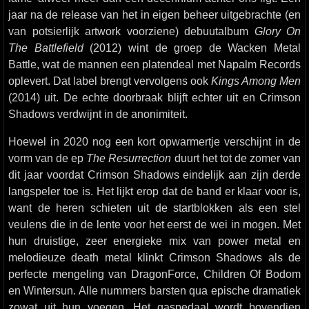
jaar na de release van het in eigen beheer uitgebrachte (en
van potsierlijk artwork voorziene) debuutalbum
Glory On
The Battlefield
(2012) wint de groep de Wacken Metal
Battle, wat de mannen een platendeal met Napalm Records
oplevert. Dat label brengt vervolgens ook
Kings Among Men
(2014) uit. De echte doorbraak blijft echter uit en Crimson
Shadows verdwijnt in de anonimiteit.
Hoewel in 2020 nog een kort opwarmertje verschijnt in de
vorm van de ep
The Resurrection
duurt het tot de zomer van
dit jaar voordat Crimson Shadows eindelijk aan zijn derde
langspeler toe is. Het lijkt erop dat de band er klaar voor is,
want de heren schieten uit de startblokken als een stel
veulens die in de lente voor het eerst de wei in mogen. Met
hun druistige, zeer energieke mix van power metal en
melodieuze death metal klinkt Crimson Shadows als de
perfecte mengeling van DragonForce, Children Of Bodom
en Wintersun. Alle nummers barsten qua epische dramatiek
zowat uit hun voegen. Het gaspedaal wordt bovendien