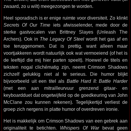
zwaard, zo u wilt) meegezongen te worden.
Heel sporadisch is er enige ruimte voor diversiteit. Zo klinkt
Secrets Of Our Time
iets afwisselender, mede door de
sterke gastvocalen van Brittney Slayes (Unleash The
Archers). Ook in
The Legacy Of Steel
wordt het gas af en
toe teruggenomen. Dat is prettig, want alleen maar
voortjakkeren wordt natuurlijk ook wat vermoeiend (of het is
de leeftijd die mij hier parten speelt). Hoewel de titels en
teksten nogal clichématig zijn, neemt Crimson Shadows
zichzelf gelukkig niet al te serieus. Die humor blijkt
bijvoorbeeld uit een titel als
Battle Hard II: Battle Harder
(met een aan mitrailleurvuur grenzend gitaar- en
keyboardduet dat ongetwijfeld op de goedkeuring van John
McClane zou kunnen rekenen). Tegelijkertijd verliest de
groep zich nergens in platte humor of overdreven ironie.
Het is makkelijk om Crimson Shadows van een gebrek aan
originaliteit te betichten.
Whispers Of War
bevat geen