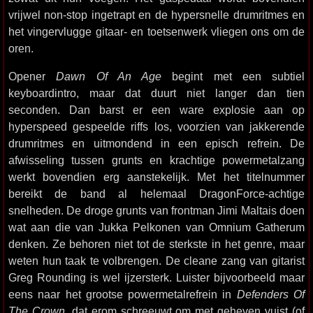
vrijwel non-stop ingetrapt en de hypersnelle drumritmes en
het vingervlugge gitaar- en toetsenwerk vliegen ons om de
oren.
Opener
Dawn Of An Age
begint met een subtiel
keyboardintro, maar dat duurt niet langer dan tien
seconden. Dan barst er een ware explosie aan op
hyperspeed gespeelde riffs los, voorzien van jakkerende
drumritmes en uitmondend in een episch refrein. De
afwisseling tussen grunts en krachtige powermetalzang
werkt bovendien erg aanstekelijk. Met het titelnummer
bereikt de band al helemaal DragonForce-achtige
snelheden. De droge grunts van frontman Jimi Maltais doen
wat aan die van Jukka Pelkonen van Omnium Gatherum
denken. Ze behoren niet tot de sterkste in het genre, maar
weten hun taak te volbrengen. De cleane zang van gitarist
Greg Rounding is wel ijzersterk. Luister bijvoorbeeld maar
eens naar het grootse powermetalrefrein in
Defenders Of
The Crown
, dat erom schreeuwt om met geheven vuist (of