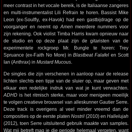
meer contrast in het vocale bereik, is de Italiaanse zangeres
en multi-instrumentalist Lili Refrain te horen. Bassist Mike
Leon (ex-Soulfly, ex-Havok) had een gastbijdrage op de
voorganger en neemt op
Amen
meerdere nummers voor
zijn rekening. Ook violist Timba Harris kwam opnieuw naar
de studio en op deze plaat zijn de gitaristen van de
experimentele rockgroep Mr. Bungle te horen: Trey
Spruance (ex-Faith No More) in
Blastbeat Falafel
en Scott
Ian (Anthrax) in
Mustard Mucous
.
De singles die zijn verschenen in aanloop naar de release
lichten slechts een tipje van de sluier op, maar geven met
elkaar een redelijke indruk van wat je kunt verwachten.
ADHD
is het ritmisch sterke, maar voor menigeen moeilijk
te volgen creatieve brouwsel van alleskunner Gautier Serre.
Deze track is overigens al veel minder vreemd dan de
composities op de eerste platen
Nostril
(2010) en
Hallelujah
(2012), toen Serre uitsluitend gebruik maakte van samples.
Wat mij betreft mag je die periode helemaal vergeten, want