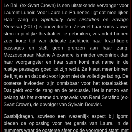
Le Bail (ex-Svart Crown) is een uitstekende vervanger voor
Laurent Lunoir. Voor Laure Le Prunenec ligt dat moeilijker.
Haar zang op
Spirituality And Distortion
en
Savage
Sinusoid
(2017) is onovertroffen. Ze weet haar soms rauwe
stem in pijnlijke theatraliteit te gebruiken, verandert binnen
zeer korte tijd van delicate zachtheid naar krachtigere
passages en stelt geen grenzen aan haar zang.
Mezzosopraan Marthe Alexandre is minder excentriek dan
haar voorgangster en haar stem komt met name in de
rustige passages goed tot zijn recht. Ze kleurt meer binnen
de lijntjes en dat dekt voor Igorrr niet de volledige lading. De
oosterse invloeden zijn onmisbaar voor het totaalpakket.
Dat geldt voor de zang en de percussie. Het is net zo van
belang als het extreme drumgeweld van Remi Serafino (ex-
Svart Crown), de opvolger van Sylvain Bouvier.
Gastbijdragen, sowieso een wezenlijk aspect bij Igorrr,
bieden de oplossing voor het gemis van Laure. In de
nummers waar de oosterse sfeer op de voorgrond staat, met