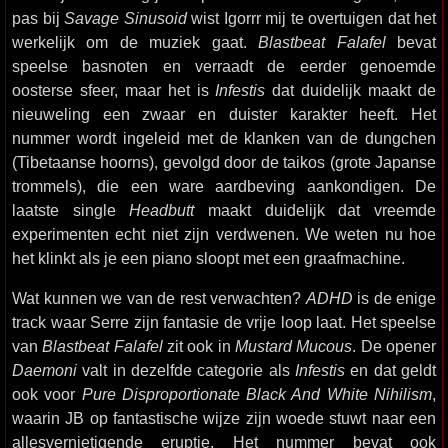
pas bij
Savage Sinusoid
wist Igorrr mij te overtuigen dat het
werkelijk om de muziek gaat.
Blastbeat Falafel
bevat
speelse basnoten en verraadt de eerder genoemde
oosterse sfeer, maar het is
Infestis
dat duidelijk maakt de
nieuweling een zwaar en duister karakter heeft. Het
nummer wordt ingeleid met de klanken van de dungchen
(Tibetaanse hoorns), gevolgd door de taikos (grote Japanse
trommels), die een ware aardbeving aankondigen. De
laatste single
Headbutt
maakt duidelijk dat vreemde
experimenten echt niet zijn verdwenen. We weten nu hoe
het klinkt als je een piano sloopt met een graafmachine.
Wat kunnen we van de rest verwachten?
ADHD
is de enige
track waar Serre zijn fantasie de vrije loop laat. Het speelse
van
Blastbeat Falafel
zit ook in
Mustard Mucous
. De opener
Daemoni
valt in dezelfde categorie als
Infestis
en dat geldt
ook voor
Pure Disproportionate Black And White Nihilism
,
waarin JB op fantastische wijze zijn woede stuwt naar een
allesvernietigende eruptie. Het nummer bevat ook