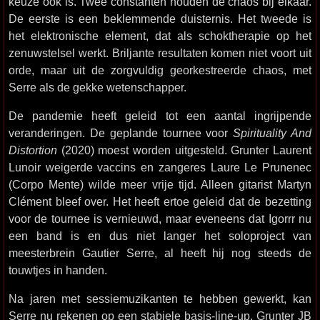
keuze ook is. Twee constanten houden de chaos bij elkaar.
De eerste is een beklemmende duisternis. Het tweede is
het elektronische element, dat als schoktherapie op het
zenuwstelsel werkt. Briljante resultaten komen niet voort uit
orde, maar uit de zorgvuldig georkestreerde chaos, met
Serre als de gekke wetenschapper.
De pandemie heeft geleid tot een aantal ingrijpende
veranderingen. De geplande tournee voor
Spirituality And
Distortion
(2020) moest worden uitgesteld. Grunter Laurent
Lunoir weigerde vaccins en zangeres Laure Le Prunenec
(Corpo Mente) wilde meer vrije tijd. Alleen gitarist Martyn
Clément bleef over. Het heeft ertoe geleid dat de bezetting
voor de tournee is vernieuwd, maar eveneens dat Igorrr nu
een band is en dus niet langer het soloproject van
meesterbrein Gautier Serre, al heeft hij nog steeds de
touwtjes in handen.
Na jaren met sessiemuzikanten te hebben gewerkt, kan
Serre nu rekenen op een stabiele basis-line-up. Grunter JB