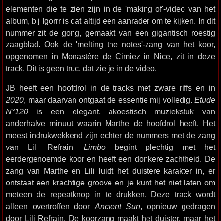
elementen die te zien zijn in de 'making of'-video van het
album, bij Igorrr is dat altijd een aanrader om te kijken. In dit
nummer zit de gong, gemaakt van een gigantisch roestig
zaagblad. Ook de 'melting the notes'-zang van het koor,
opgenomen in Monastère de Cimiez in Nice, zit in deze
track. Dit is geen truc, dat zie je in de video.
JB heeft een hoofdrol in de tracks met zware riffs en in
2020
, maar daarvan ontgaat de essentie mij volledig.
Etude
N°120
is een elegant, akoestisch muziekstuk van
anderhalve minuut waarin Marthe de hoofdrol heeft. Het
meest indrukwekkend zijn echter de nummers met de zang
van Lili Refrain.
Limbo
begint plechtig met het
eerdergenoemde koor en heeft een donkere zachtheid. De
zang van Marthe en Lili luidt het duistere karakter in, er
ontstaat een krachtige groove en je kunt het niet laten om
meteen de repeatknop in te drukken. Deze track wordt
alleen overtroffen door
Ancient Sun
, opnieuw gedragen
door Lili Refrain. De koorzang maakt het duister, maar het