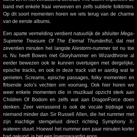
band met enkele fraai verweven en zelfs subtiele folktinten.
Op dit soort momenten horen we iets terug van de charme
van de eerste albums.
Een aparte vermelding verdient natuurlijk de afsluiter
Mega-
Supreme Treasure Of The Eternal Thunderfist
, dat met
zeventien minuten het langste Alestorm-nummer tot nu toe
is. Nu heeft Bowes met Gloryhammer en Wizardthrone al
eerder bewezen ook te kunnen overtuigen met dergelijke,
epische tracks, en ook in deze track valt er aardig wat te
genieten. Screams, epische passages, folky momenten en
flitsende solo’s vechten om voorrang. Ook hier horen we
weer enkele momenten die in muzikaal opzicht sterk aan
Children Of Bodom en zelfs wat aan DragonForce doen
denken. Zeer verrassend is ook de vocale bijdrage van
niemand minder dan Sir Russell Allen, die het nummer met
zijn machtige stemgeluid direct richting Symphony X-
wateren stuurt. Hoewel het nummer een paar minuten korter
had gekund, is het een lovenswaardig epos.