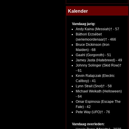
Kalender
Vandaag jarig:
Andy Kaina (Messiah)† - 57
Báthori Erzsébet
(seriemoordenaar)† - 466
Bruce Dickinson (Iron
Maiden) - 68
Gaahl (Gorgoroth) - 51
Jamey Jasta (Hatebreed) - 49
Johnny Solinger (Skid Row)†
- 61
Kevin Ratajczak (Electric
Callboy) - 41
Lynn Strait (Snot)† - 58
Michael Weikath (Helloween)
- 64
Omar Espinosa (Escape The
Fate) - 42
Pete Way (UFO)† - 76
Vandaag overleden: