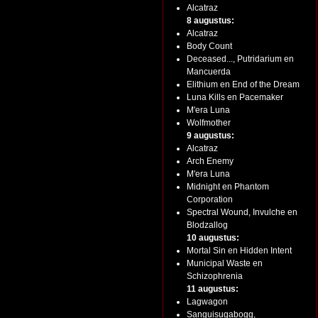
Alcatraz
8 augustus:
Alcatraz
Body Count
Deceased..., Putridarium en
Mancuerda
Elithium en End of the Dream
Luna Kills en Pacemaker
M'era Luna
Wolfmother
9 augustus:
Alcatraz
Arch Enemy
M'era Luna
Midnight en Phantom
Corporation
Spectral Wound, Invulche en
Blodzallog
10 augustus:
Mortal Sin en Hidden Intent
Municipal Waste en
Schizophrenia
11 augustus:
Lagwagon
Sanguisugabogg,