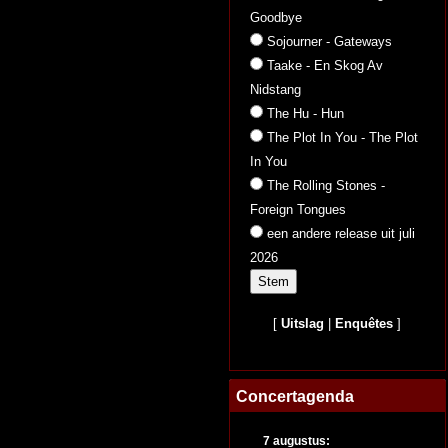
Goodbye
Sojourner - Gateways
Taake - En Skog Av
Nidstang
The Hu - Hun
The Plot In You - The Plot
In You
The Rolling Stones -
Foreign Tongues
een andere release uit juli
2026
[
Uitslag
|
Enquêtes
]
Concertagenda
7 augustus: