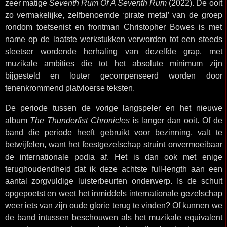
zeer matige
Seventh Rum Of A Seventh Rum
(2022). De ooit
zo vermakelijke, zelfbenoemde ‘pirate metal’ van de groep
rondom toetsenist en frontman Christopher Bowes is met
name op de laatste werkstukken verworden tot een steeds
sleetser wordende herhaling van dezelfde grap, met
muzikale ambities die tot het absolute minimum zijn
bijgesteld en louter gecompenseerd worden door
tenenkrommend platvloerse teksten.
De periode tussen de vorige langspeler en het nieuwe
album
The Thunderfist Chronicles
is langer dan ooit. Of de
band die periode heeft gebruikt voor bezinning, valt te
betwijfelen, want het feestgezelschap struint onvermoeibaar
de internationale podia af. Het is dan ook met enige
terughoudendheid dat ik deze achtste full-length aan een
aantal zorgvuldige luisterbeurten onderwerp. Is de schuit
opgepoetst en weet het inmiddels internationale gezelschap
weer iets van zijn oude glorie terug te vinden? Of kunnen we
de band intussen beschouwen als het muzikale equivalent