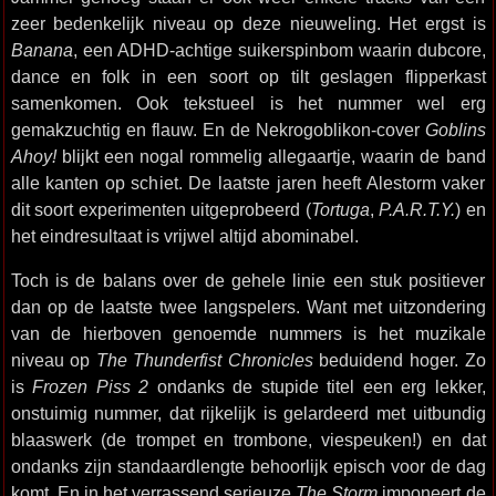
zeer bedenkelijk niveau op deze nieuweling. Het ergst is
Banana
, een ADHD-achtige suikerspinbom waarin dubcore,
dance en folk in een soort op tilt geslagen flipperkast
samenkomen. Ook tekstueel is het nummer wel erg
gemakzuchtig en flauw. En de Nekrogoblikon-cover
Goblins
Ahoy!
blijkt een nogal rommelig allegaartje, waarin de band
alle kanten op schiet. De laatste jaren heeft Alestorm vaker
dit soort experimenten uitgeprobeerd (
Tortuga
,
P.A.R.T.Y.
) en
het eindresultaat is vrijwel altijd abominabel.
Toch is de balans over de gehele linie een stuk positiever
dan op de laatste twee langspelers. Want met uitzondering
van de hierboven genoemde nummers is het muzikale
niveau op
The Thunderfist Chronicles
beduidend hoger. Zo
is
Frozen Piss 2
ondanks de stupide titel een erg lekker,
onstuimig nummer, dat rijkelijk is gelardeerd met uitbundig
blaaswerk (de trompet en trombone, viespeuken!) en dat
ondanks zijn standaardlengte behoorlijk episch voor de dag
komt. En in het verrassend serieuze
The Storm
imponeert de