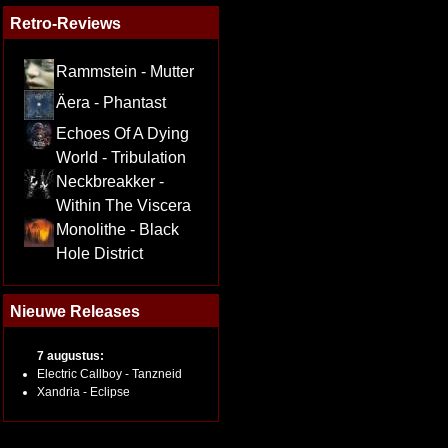
Retro-Reviews
Rammstein - Mutter
Äera - Phantast
Echoes Of A Dying
World - Tribulation
Neckbreakker -
Within The Viscera
Monolithe - Black
Hole District
Nieuwe Releases
7 augustus:
Electric Callboy - Tanzneid
Xandria - Eclipse