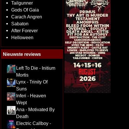
Tailgunner
Gods Of Gaia
Carach Angren
Sabaton
After Forever
Helloween
Nieuwste reviews
Left To Die - Initium
Mortis
Lynx - Trinity Of
Suns
Inferi - Heaven
Wept
Ana - Motivated By
Death
Electric Callboy -