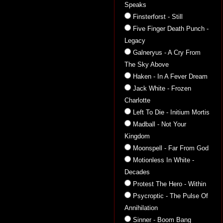
Speaks
Finsterforst - Still
Five Finger Death Punch -
Legacy
Galneryus - A Cry From
The Sky Above
Haken - In A Fever Dream
Jack White - Frozen
Charlotte
Left To Die - Initium Mortis
Madball - Not Your
Kingdom
Moonspell - Far From God
Motionless In White -
Decades
Protest The Hero - Within
Psycroptic - The Pulse Of
Annihilation
Sinner - Boom Bang