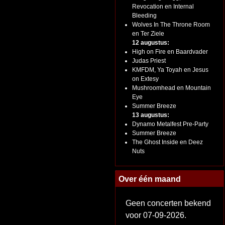
Revocation en Internal
Bleeding
Wolves In The Throne Room
en Ter Ziele
12 augustus:
High on Fire en Baardvader
Judas Priest
KMFDM, Ya Toyah en Jesus
on Extesy
Mushroomhead en Mountain
Eye
Summer Breeze
13 augustus:
Dynamo Metalfest Pre-Party
Summer Breeze
The Ghost Inside en Deez
Nuts
Over één maand
Geen concerten bekend
voor 07-09-2026.