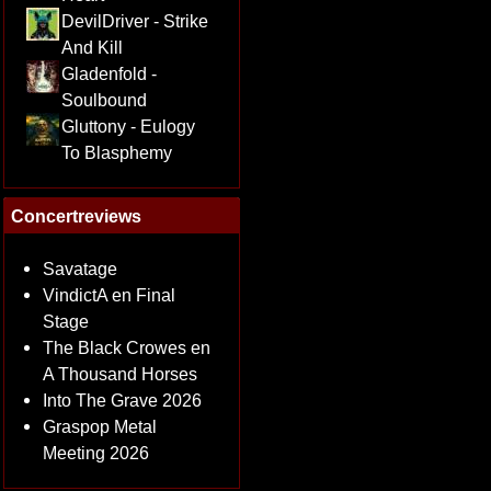
DevilDriver - Strike
And Kill
Gladenfold -
Soulbound
Gluttony - Eulogy
To Blasphemy
Concertreviews
Savatage
VindictA en Final
Stage
The Black Crowes en
A Thousand Horses
Into The Grave 2026
Graspop Metal
Meeting 2026