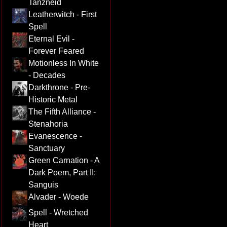
Tanzneid
Leatherwitch - First
Spell
Eternal Evil -
Forever Feared
Motionless In White
- Decades
Darkthrone - Pre-
Historic Metal
The Fifth Alliance -
Stenahoria
Evanescence -
Sanctuary
Green Carnation - A
Dark Poem, Part II:
Sanguis
Alvader - Woede
Spell - Wretched
Heart