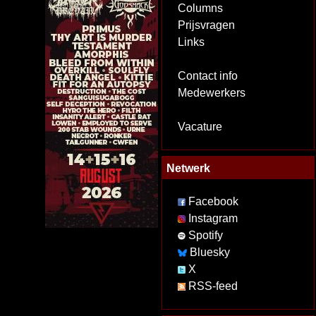
Columns
Prijsvragen
Links
Contact info
Medewerkers
Vacature
Netwerk
Facebook
Instagram
Spotify
Bluesky
X
RSS-feed