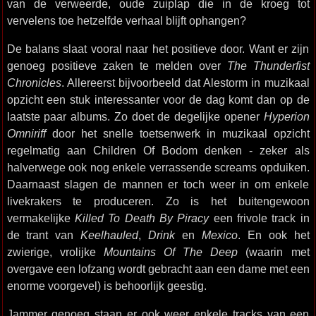
van de verweerde, oude zuiplap die in de kroeg tot
vervelens toe hetzelfde verhaal blijft ophangen?
De balans slaat vooral naar het positieve door. Want er zijn
genoeg positieve zaken te melden over
The Thunderfist
Chronicles
. Allereerst bijvoorbeeld dat Alestorm in muzikaal
opzicht een stuk interessanter voor de dag komt dan op de
laatste paar albums. Zo doet de degelijke opener
Hyperion
Omniriff
door het snelle toetsenwerk in muzikaal opzicht
regelmatig aan Children Of Bodom denken - zeker als
halverwege ook nog enkele verrassende screams opduiken.
Daarnaast slagen de mannen er toch weer in om enkele
livekrakers te produceren. Zo is het buitengewoon
vermakelijke
Killed To Death By Piracy
een frivole track in
de trant van
Keelhauled
,
Drink
en
Mexico
. En ook het
zwierige, vrolijke
Mountains Of The Deep
(waarin met
overgave een lofzang wordt gebracht aan een dame met een
enorme voorgevel) is behoorlijk geestig.
Jammer genoeg staan er ook weer enkele tracks van een