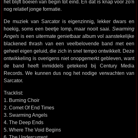
het blijft boeien van begin tot eind. En dat is knap voor zo'n
nog relatief jonge formatie.
De muziek van Sarcator is eigenzinnig, lekker dwars en
hoekig, soms een beetje lomp, maar nooit saai.
Swarming
Angels
is een uitermate genietbaar album vol aanstekelijke
blackened thrash van een veelbelovende band met een
geheel eigen geluid, die zich in snel tempo ontwikkelt. Deze
ontwikkeling is overigens niet onopgemerkt gebleven, want
de band heeft inmiddels getekend bij Century Media
Records. We kunnen dus nog het nodige verwachten van
Sarcator.
Tracklist:
1. Burning Choir
2. Comet Of End Times
3. Swarming Angels
4. The Deep Ends
5. Where The Void Begins
6. The Undercurrent