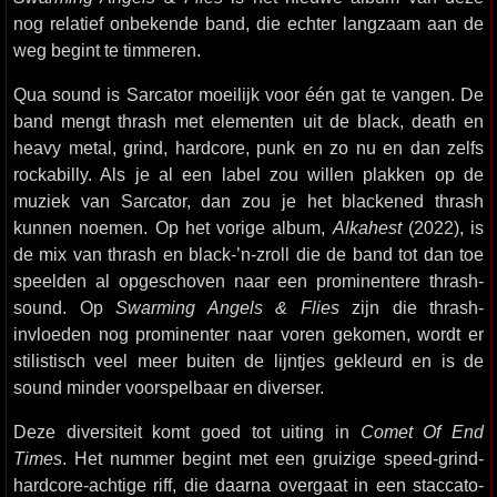
nog relatief onbekende band, die echter langzaam aan de
weg begint te timmeren.
Qua sound is Sarcator moeilijk voor één gat te vangen. De
band mengt thrash met elementen uit de black, death en
heavy metal, grind, hardcore, punk en zo nu en dan zelfs
rockabilly. Als je al een label zou willen plakken op de
muziek van Sarcator, dan zou je het blackened thrash
kunnen noemen. Op het vorige album,
Alkahest
(2022), is
de mix van thrash en black-’n-zroll die de band tot dan toe
speelden al opgeschoven naar een prominentere thrash-
sound. Op
Swarming Angels & Flies
zijn die thrash-
invloeden nog prominenter naar voren gekomen, wordt er
stilistisch veel meer buiten de lijntjes gekleurd en is de
sound minder voorspelbaar en diverser.
Deze diversiteit komt goed tot uiting in
Comet Of End
Times
. Het nummer begint met een gruizige speed-grind-
hardcore-achtige riff, die daarna overgaat in een staccato-