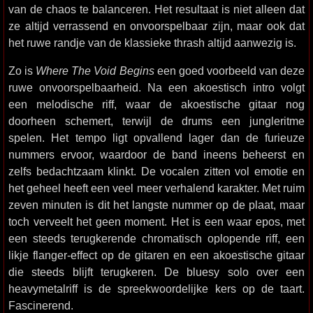
van de chaos te balanceren. Het resultaat is niet alleen dat
ze altijd verrassend en onvoorspelbaar zijn, maar ook dat
het ruwe randje van de klassieke thrash altijd aanwezig is.
Zo is
Where The Void Begins
een goed voorbeeld van deze
ruwe onvoorspelbaarheid. Na een akoestisch intro volgt
een melodische riff, waar de akoestische gitaar nog
doorheen schemert, terwijl de drums een jungleritme
spelen. Het tempo ligt opvallend lager dan de furieuze
nummers ervoor, waardoor de band ineens beheerst en
zelfs bedachtzaam klinkt. De vocalen zitten vol emotie en
het geheel heeft een veel meer verhalend karakter. Met ruim
zeven minuten is dit het langste nummer op de plaat, maar
toch verveelt het geen moment. Het is een waar epos, met
een steeds terugkerende chromatisch oplopende riff, een
likje flanger-effect op de gitaren en een akoestische gitaar
die steeds blijft terugkeren. De bluesy solo over een
heavymetalriff is de spreekwoordelijke kers op de taart.
Fascinerend.