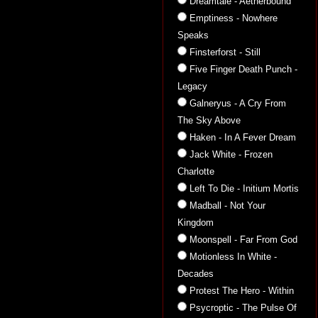
Dreamtale - Aetherbound
Emptiness - Nowhere
Speaks
Finsterforst - Still
Five Finger Death Punch -
Legacy
Galneryus - A Cry From
The Sky Above
Haken - In A Fever Dream
Jack White - Frozen
Charlotte
Left To Die - Initium Mortis
Madball - Not Your
Kingdom
Moonspell - Far From God
Motionless In White -
Decades
Protest The Hero - Within
Psycroptic - The Pulse Of