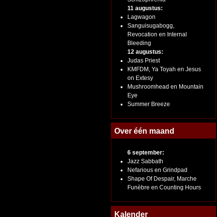
11 augustus:
Lagwagon
Sanguisugabogg,
Revocation en Internal
Bleeding
12 augustus:
Judas Priest
KMFDM, Ya Toyah en Jesus
on Extesy
Mushroomhead en Mountain
Eye
Summer Breeze
Over één maand
6 september:
Jazz Sabbath
Nefarious en Grindpad
Shape Of Despair, Marche
Funèbre en Counting Hours
Kalender