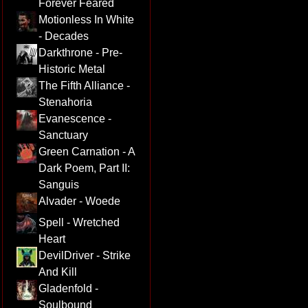
Forever Feared
Motionless In White
- Decades
Darkthrone - Pre-
Historic Metal
The Fifth Alliance -
Stenahoria
Evanescence -
Sanctuary
Green Carnation - A
Dark Poem, Part II:
Sanguis
Alvader - Woede
Spell - Wretched
Heart
DevilDriver - Strike
And Kill
Gladenfold -
Soulbound