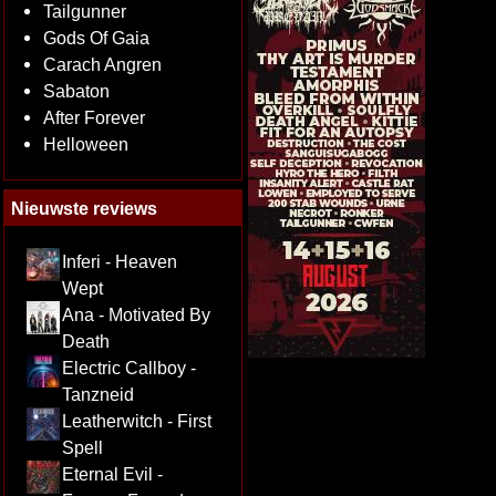
Tailgunner
Gods Of Gaia
Carach Angren
Sabaton
After Forever
Helloween
Nieuwste reviews
Inferi - Heaven
Wept
Ana - Motivated By
Death
Electric Callboy -
Tanzneid
Leatherwitch - First
Spell
Eternal Evil -