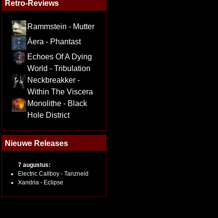
Retro-Reviews
Rammstein - Mutter
Äera - Phantast
Echoes Of A Dying
World - Tribulation
Neckbreakker -
Within The Viscera
Monolithe - Black
Hole District
Nieuwe Releases
7 augustus:
Electric Callboy - Tanzneid
Xandria - Eclipse