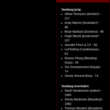
Vandaag jarig:
Alfred Tennyson (dichter)† -
217
Andy Warhol (illustrator)† -
98
Brian Maillard (Dominici) - 48
Hugh Mendl (producent)† -
107
Jennifer Finch (L7)† - 60
Leif Edling (Candlemass) -
63
Ramon Ploeg (Bleeding
Gods) - 45
Ton Scherpenzeel (Kayak) -
74
Vinnie Vincent (Kiss) - 74
Vandaag overleden:
Aksel Sandemose (auteur) -
1965
Shorty Medlocke (Blackfoot) -
1982
Thomas Wouters (Bodyfarm)