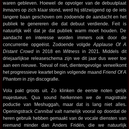
waren gebleven. Hoewel de opvolger van de debuutplaat
Inmazes
op zich klaar stond, werd hij stilzwijgend op de iets
langere baan geschoven om zodoende de aandacht en het
publiek te genereren die dat debuut verdiende. Feit is
natuurlijk wél dat je dat publiek warm moet houden. De
aandacht en interesse worden immers ook door de
concurrentie opgeëist. Zodoende volgde
Applause Of A
Distant Crowd
in 2018 en
Witness
in 2021. Middels dit
driejaarlijkse releaseschema zijn we dit jaar dus weer toe
aan een nieuwe. Toeval of niet, dientengevolge verwelkomt
het progressieve kwartet begin volgende maand
Friend Of A
Phantom
in zijn discografie.
Vola pakt groots uit. Zo klinken de eerste noten gelijk
majestueus. Qua sound herkennen we de magistrale
poductie van Meshuggah, maar dat is lang niet alles.
Openingstrack
Cannibal
valt namelijk vooral op doordat de
heren gebruik hebben gemaakt van de vocale diensten van
niemand minder dan Anders Fridén, die we natuurlijk