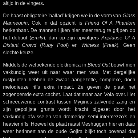
altijd in de vingers.
De haast obligatoire 'ballad' krijgen we in de vorm van
Glass
Mannequin
. Ook in dat opzicht is
Friend Of A Phantom
herkenbaar. De mannen lijken hier meer terug te grijpen op
het debuut (
Emily
), dan op zijn opvolgers
Applause Of A
Distant Crowd
(
Ruby Pool
) en
Witness
(
Freak
). Geen
slechte keuze.
Middels de welbekende elektronica in
Bleed Out
bouwt men
vakkundig weer uit naar waar men was. Met dergelijke
rustpunten hebben de zwaar aangezette, complexe, doch
melodieuze riffs extra impact. Ze geven de plaat het
zogenoemde extra cachet. Laat dat maar aan Vola over. Het
schreeuwende contrast tussen Myginds zalvende zang en
zijn gepolijste grunts wordt kracht bijgezet door het
vakkundig afwisselen van dromerige semi-intermezzo's en
heavier riffs. Hoewel de plaat naast Meshuggah hier en daar
weer herinnert aan de oude Gojira blijkt toch bovenal dat