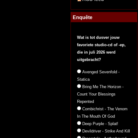
Enquête
Wat is tot dusver jouw
favoriete studio-cd of -ep,
die in juli 2026 werd
uitgebracht?
Avenged Sevenfold -
Statica
Bring Me The Horizon -
Count Your Blessings
Repented
Combichrist - The Venom
In The Mouth Of God
Deep Purple - Splat!
Devildriver - Strike And Kill