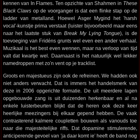
kennen van In Flames. Ten opzichte van Shahmen in
These
Black Claws
op de voorganger is dat een flinke stap op de
ladder van metalland. Hoewel Asger Mygind het 'harsh
vocal'-kunstje prima verstaat (luister bijvoorbeeld maar eens
naar het laatste stuk van
Break My Lying Tongue
), is de
toevoeging van Fridéns grunts wel even een ander verhaal.
Muzikaal is het best even wennen, maar na verloop van tijd
valt dat kwartje wel. Daarnaast is het natuurlijk wel lekker
namedroppen met zo'n vent op je tracklist.
Groots en majestueus zijn ook de refreinen. We hadden ook
niet anders verwacht. Dat is immers het handelsmerk van
deze in 2006 opgerichte formatie. De uit meerdere lagen
opgebouwde zang is uit duizenden herkenbaar en al na
enkele luisterbeurten blijkt dat de heren ook deze keer
heerlijke meezingers bij elkaar gepend hebben. De vaak
contrasterend kalmere coupletten bouwen als vanouds toe
naar die majesteitelijke riffs. Dat dopamine stimulerende,
anticiperende gevoel van 'ja daar komt ie' heeft de band nog