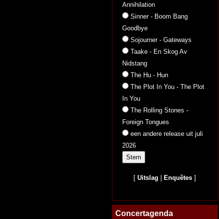
Annihilation
Sinner - Boom Bang
Goodbye
Sojourner - Gateways
Taake - En Skog Av
Nidstang
The Hu - Hun
The Plot In You - The Plot
In You
The Rolling Stones -
Foreign Tongues
een andere release uit juli
2026
[
Uitslag
|
Enquêtes
]
Concertagenda