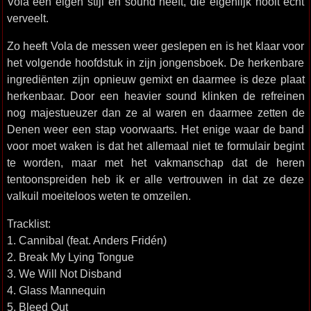
Vola een eigen stijl en sound heeft, die eigenlijk nooit echt
verveelt.
Zo heeft Vola de messen weer geslepen en is het klaar voor
het volgende hoofdstuk in zijn jongensboek. De herkenbare
ingrediënten zijn opnieuw gemixt en daarmee is deze plaat
herkenbaar. Door een heavier sound klinken de refreinen
nog majestueuzer dan ze al waren en daarmee zetten de
Denen weer een stap voorwaarts. Het enige waar de band
voor moet waken is dat het allemaal niet te formulair begint
te worden, maar met het vakmanschap dat de heren
tentoonspreiden heb ik er alle vertrouwen in dat ze deze
valkuil moeiteloos weten te omzeilen.
Tracklist:
1. Cannibal (feat. Anders Fridén)
2. Break My Lying Tongue
3. We Will Not Disband
4. Glass Mannequin
5. Bleed Out