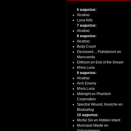
6 augustus:
Alcatraz
Luna Kills
7 augustus:
Alcatraz
8 augustus:
Alcatraz
Body Count
Deceased..., Putridarium en
Mancuerda
Elithium en End of the Dream
M'era Luna
9 augustus:
Alcatraz
Arch Enemy
M'era Luna
Midnight en Phantom
Corporation
Spectral Wound, Invulche en
Blodzallog
10 augustus:
Mortal Sin en Hidden Intent
Municipal Waste en
Schizophrenia