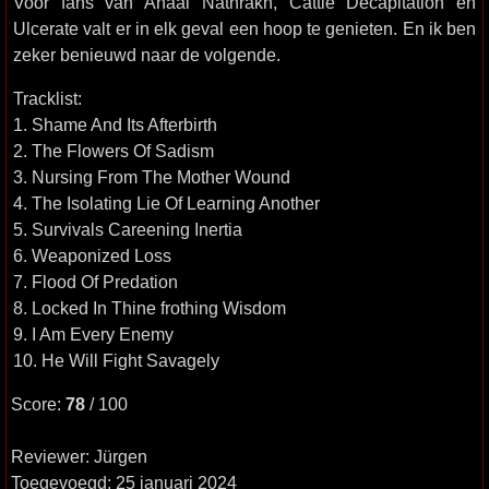
Voor fans van Anaal Nathrakh, Cattle Decapitation en
Ulcerate valt er in elk geval een hoop te genieten. En ik ben
zeker benieuwd naar de volgende.
Tracklist:
1. Shame And Its Afterbirth
2. The Flowers Of Sadism
3. Nursing From The Mother Wound
4. The Isolating Lie Of Learning Another
5. Survivals Careening Inertia
6. Weaponized Loss
7. Flood Of Predation
8. Locked In Thine frothing Wisdom
9. I Am Every Enemy
10. He Will Fight Savagely
Score:
78
/ 100
Reviewer: Jürgen
Toegevoegd: 25 januari 2024