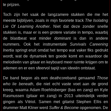
te prijzen.
Toch zijn het vaak de langzamere stukken die me het
meeste bijblijven, zoals in mijn favoriete track
The Isolating
Lie Of Learning Another
. Niet dat deze zonder snelle
stukken is, maar er is een grotere variatie in tempo, waarbij
de blastbeat wat minder dominant is dan in andere
nummers. Ook het instrumentale
Survivals Careening
Inertia
springt eruit omdat het tempo wat vaker fiks gedrukt
wordt, wat de dynamiek ten goede komt en waardoor de
melodieën van gitaar en keyboard meer ruimte krijgen om te
ademen en er een sfeervol tapijt van ideeën ontstaat.
De band begon als een deathcoreband genaamd
Those
who lie beneath
, die niet echt vaste voet aan de grond
kreeg, waarna Adam Roehlisberger (bas en zang) en Kyle
Rasmussen (gitaar en zang) in 2013 uiteindelijk verder
gingen als Vitriol. Samen met gitarist Stephen Ellis en
drummer Matt Kliner werd
Suffer & Become
opgenomen. De