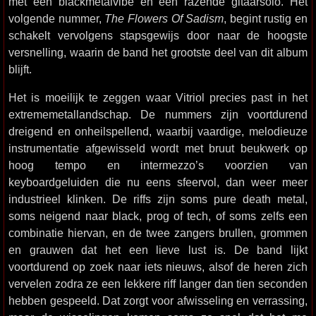
met een blackmetalvibe en een razende gitaarsolo. Het
volgende nummer,
The Flowers Of Sadism
, begint rustig en
schakelt vervolgens stapsgewijs door naar de hoogste
versnelling, waarin de band het grootste deel van dit album
blijft.
Het is moeilijk te zeggen waar Vitriol precies past in het
extrememetallandschap. De nummers zijn voortdurend
dreigend en onheilspellend, waarbij vaardige, melodieuze
instrumentatie afgewisseld wordt met bruut beukwerk op
hoog tempo en intermezzo’s voorzien van
keyboardgeluiden die nu eens sfeervol, dan weer meer
industrieel klinken. De riffs zijn soms pure death metal,
soms neigend naar black, prog of tech, of soms zelfs een
combinatie hiervan, en de twee zangers brullen, grommen
en grauwen dat het een lieve lust is. De band lijkt
voortdurend op zoek naar iets nieuws, alsof de heren zich
vervelen zodra ze een lekkere riff langer dan tien seconden
hebben gespeeld. Dat zorgt voor afwisseling en verrassing,