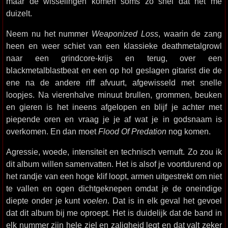
maar de wisselingen komen soms zo snel dat het me
duizelt.
Neem nu het nummer
Weaponized Loss
, waarin de zang
heen en weer schiet van een klassieke deathmetalgrowl
naar een grindcore-krijs en terug, over een
blackmetalblastbeat en een op hol geslagen gitarist die de
ene na de andere riff afvuurt, afgewisseld met snelle
loopjes. Na vierenhalve minuut brullen, grommen, beuken
en gieren is het ineens afgelopen en blijf je achter met
piepende oren en vraag je je af wat je in godsnaam is
overkomen. En dan moet
Flood Of Predation
nog komen.
Agressie, woede, intensiteit en technisch vernuft. Zo zou ik
dit album willen samenvatten. Het is alsof je voortdurend op
het randje van een hoge klif loopt, armen uitgestrekt om niet
te vallen en ogen dichtgeknepen omdat je de oneindige
diepte onder je kunt
voelen
. Dat is in elk geval het gevoel
dat dit album bij me oproept. Het is duidelijk dat de band in
elk nummer zijn hele ziel en zaligheid legt en dat valt zeker