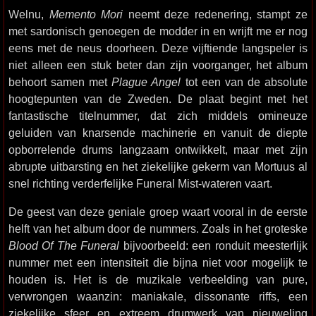
Welnu,
Memento Mori
neemt deze redenering, stampt ze
met sardonisch genoegen de modder in en wrijft me er nog
eens met de neus doorheen. Deze vijftiende langspeler is
niet alleen een stuk beter dan zijn voorganger, het album
behoort samen met
Plague Angel
tot een van de absolute
hoogtepunten van de Zweden. De plaat begint met het
fantastische titelnummer, dat zich middels omineuze
geluiden van knarsende machinerie en vanuit de diepte
opborrelende drums langzaam ontwikkelt, maar met zijn
abrupte uitbarsting en het ziekelijke gekerm van Mortuus al
snel richting verderfelijke Funeral Mist-wateren vaart.
De geest van deze geniale groep waart vooral in de eerste
helft van het album door de nummers. Zoals in het groteske
Blood Of The Funeral
bijvoorbeeld: een ronduit meesterlijk
nummer met een intensiteit die bijna niet voor mogelijk te
houden is. Het is de muzikale verbeelding van pure,
verwrongen waanzin: maniakale, dissonante riffs, een
ziekelijke sfeer en extreem drumwerk van nieuweling