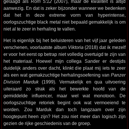
gelaagd als
Rom 5:12
(2007), maar de kwaliteit is altijd
aanwezig. En dat is zeker bijzonder wanneer we bedenken
dat het in deze extreme vorm van hyperintense,
oorlogszuchtige black metal niet bepaald gemakkelijk is om
niet al te zeer in herhaling te vallen.
Het is eigenlijk bij het beluisteren van het vijf jaar geleden
verschenen, voorlaatste album
Viktoria
(2018) dat ik mezelf
er voor het eerst op betrap niet volledig overtuigd te zijn van
het materiaal. Hoewel mijn collega Sander er destijds
duidelijk anders over dacht, klinkt die plaat mij iets te zeer
als een wat gemakzuchtige herhalingsoefening van
Panzer
Division Marduk
(1999). Vermakelijk en qua uitvoering
uiteraard zo strak als het bewerkte hoofd van de
gemiddelde influencer, maar wel wat monotoon. De
oorlogszuchtige retoriek begint ook wat vermoeiend te
worden. Zou Marduk dan toch langzaam over zijn
hoogtepunt heen zijn? Het zou niet meer dan logisch zijn
gezien de rijke geschiedenis van de groep.