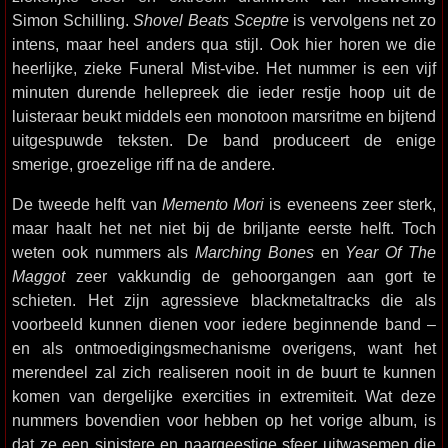
Simon Schilling.
Shovel Beats Sceptre
is vervolgens net zo
intens, maar heel anders qua stijl. Ook hier horen we die
heerlijke, zieke Funeral Mist-vibe. Het nummer is een vijf
minuten durende hellepreek die ieder restje hoop uit de
luisteraar beukt middels een monotoon marsritme en bijtend
uitgespuwde teksten. De band produceert de enige
smerige, groezelige riff na de andere.
De tweede helft van
Memento Mori
is eveneens zeer sterk,
maar haalt het net niet bij de briljante eerste helft. Toch
weten ook nummers als
Marching Bones
en
Year Of The
Maggot
zeer vakkundig de gehoorgangen aan gort te
schieten. Het zijn agressieve blackmetaltracks die als
voorbeeld kunnen dienen voor iedere beginnende band –
en als ontmoedigingsmechanisme overigens, want het
merendeel zal zich realiseren nooit in de buurt te kunnen
komen van dergelijke exercities in extremiteit. Wat deze
nummers bovendien voor hebben op het vorige album, is
dat ze een sinistere en naargeestige sfeer uitwasemen die