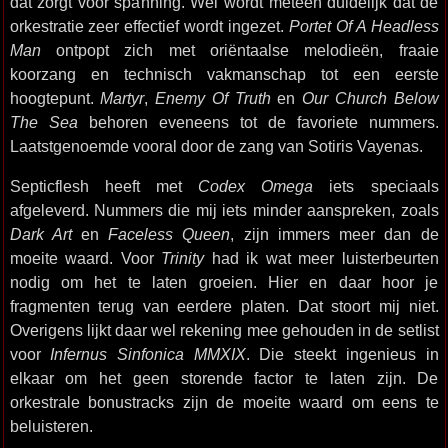
dat zorgt voor spanning. Wel wordt meteen duidelijk dat de
orkestratie zeer effectief wordt ingezet.
Portet Of A Headless
Man
ontpopt zich met oriëntaalse melodieën, fraaie
koorzang en technisch vakmanschap tot een eerste
hoogtepunt.
Martyr
,
Enemy Of Truth
en
Our Church Below
The Sea
behoren eveneens tot de favoriete nummers.
Laatstgenoemde vooral door de zang van Sotiris Vayenas.
Septicflesh heeft met
Codex Omega
iets speciaals
afgeleverd. Nummers die mij iets minder aanspreken, zoals
Dark Art
en
Faceless Queen
, zijn immers meer dan de
moeite waard. Voor
Trinity
had ik wat meer luisterbeurten
nodig om het te laten groeien. Hier en daar hoor je
fragmenten terug van eerdere platen. Dat stoort mij niet.
Overigens lijkt daar wel rekening mee gehouden in de setlist
voor
Infernus Sinfonica MMXIX
. Die steekt ingenieus in
elkaar om het geen storende factor te laten zijn. De
orkestrale bonustracks zijn de moeite waard om eens te
beluisteren.