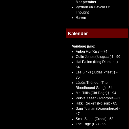
8 september:
Pyrrhon en Devoid Of
Thought
Raven
Kalender
Vandaag jarig:
Anton Fig (Kiss) - 74
Colin Jones (fotograaf)† - 90
Hal Patino (King Diamond) -
64
Les Binks (Judas Priest)† -
75
Lüpüs Thünder (The
Bloodhound Gang) - 54
Mel Tillis (Old Dogs)† - 94
Pekka Kasari (Amorphis) - 60
Rikki Rockett (Poison) - 65
Sam Totman (Dragonforce) -
47
Scott Stapp (Creed) - 53
The Edge (U2) - 65