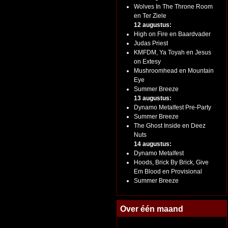
Wolves In The Throne Room
en Ter Ziele
12 augustus:
High on Fire en Baardvader
Judas Priest
KMFDM, Ya Toyah en Jesus
on Extesy
Mushroomhead en Mountain
Eye
Summer Breeze
13 augustus:
Dynamo Metalfest Pre-Party
Summer Breeze
The Ghost Inside en Deez
Nuts
14 augustus:
Dynamo Metalfest
Hoods, Brick By Brick, Give
Em Blood en Provisional
Summer Breeze
Over één maand