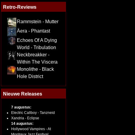
Retro-Reviews
Rammstein - Mutter
Äera - Phantast
Echoes Of A Dying
World - Tribulation
Neckbreakker -
Within The Viscera
Monolithe - Black
Hole District
Nieuwe Releases
7 augustus:
Electric Callboy - Tanzneid
Xandria - Eclipse
14 augustus:
Hollywood Vampires - At
Montreux Jazz Festival