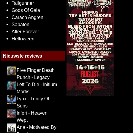
Tailgunner
Gods Of Gaia
Carach Angren
Sabaton
After Forever
Helloween
Nieuwste reviews
Five Finger Death
Punch - Legacy
Left To Die - Initium
Mortis
Lynx - Trinity Of
Suns
Inferi - Heaven
Wept
Ana - Motivated By