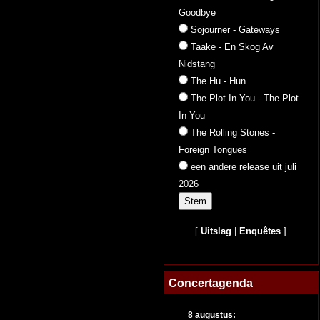
Goodbye
Sojourner - Gateways
Taake - En Skog Av
Nidstang
The Hu - Hun
The Plot In You - The Plot
In You
The Rolling Stones -
Foreign Tongues
een andere release uit juli
2026
[
Uitslag
|
Enquêtes
]
Concertagenda
8 augustus: