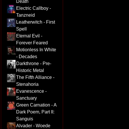
Death
Electric Callboy -
Tanzneid
Leatherwitch - First
Spell
Eternal Evil -
Forever Feared
Motionless In White
- Decades
Darkthrone - Pre-
Historic Metal
The Fifth Alliance -
Stenahoria
Evanescence -
Sanctuary
Green Carnation - A
Dark Poem, Part II:
Sanguis
Alvader - Woede