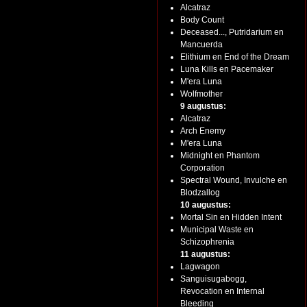
Alcatraz
Body Count
Deceased..., Putridarium en
Mancuerda
Elithium en End of the Dream
Luna Kills en Pacemaker
M'era Luna
Wolfmother
9 augustus:
Alcatraz
Arch Enemy
M'era Luna
Midnight en Phantom
Corporation
Spectral Wound, Invulche en
Blodzallog
10 augustus:
Mortal Sin en Hidden Intent
Municipal Waste en
Schizophrenia
11 augustus:
Lagwagon
Sanguisugabogg,
Revocation en Internal
Bleeding