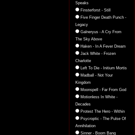
Speaks
Finsterforst - Still
Five Finger Death Punch -
Legacy
Galneryus - A Cry From
The Sky Above
Haken - In A Fever Dream
Jack White - Frozen
Charlotte
Left To Die - Initium Mortis
Madball - Not Your
Kingdom
Moonspell - Far From God
Motionless In White -
Decades
Protest The Hero - Within
Psycroptic - The Pulse Of
Annihilation
Sinner - Boom Bang