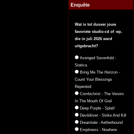
Enquête
Wat is tot dusver jouw
favoriete studio-cd of -ep,
die in juli 2026 werd
uitgebracht?
Avenged Sevenfold -
Statica
Bring Me The Horizon -
Count Your Blessings
Repented
Combichrist - The Venom
In The Mouth Of God
Deep Purple - Splat!
Devildriver - Strike And Kill
Dreamtale - Aetherbound
Emptiness - Nowhere