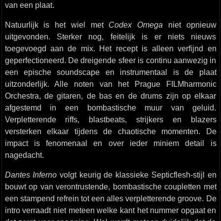
van een plaat.
Natuurlijk is het wiel met
Codex Omega
niet opnieuw
uitgevonden. Sterker nog, feitelijk is er niets nieuws
toegevoegd aan de mix. Het recept is alleen verfijnd en
geperfectioneerd. De dreigende sfeer is continu aanwezig in
een epische soundscape en instrumentaal is de plaat
uitzonderlijk. Alle noten van het Prague FILMharmonic
Orchestra, de gitaren, de bas en de drums zijn op elkaar
afgestemd in een bombastische muur van geluid.
Verpletterende riffs, blastbeats, strijkers en blazers
versterken elkaar tijdens de chaotische momenten. De
impact is fenomenaal en over ieder miniem detail is
nagedacht.
Dantes Inferno
volgt keurig de klassieke Septicflesh-stijl en
bouwt op van verontrustende, bombastische coupletten met
een stampend refrein tot een alles verpletterende groove. De
intro verraadt niet meteen welke kant het nummer opgaat en