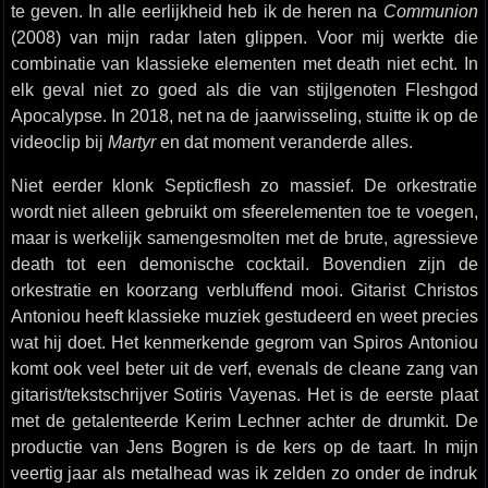
te geven. In alle eerlijkheid heb ik de heren na
Communion
(2008) van mijn radar laten glippen. Voor mij werkte die
combinatie van klassieke elementen met death niet echt. In
elk geval niet zo goed als die van stijlgenoten Fleshgod
Apocalypse. In 2018, net na de jaarwisseling, stuitte ik op de
videoclip bij
Martyr
en dat moment veranderde alles.
Niet eerder klonk Septicflesh zo massief. De orkestratie
wordt niet alleen gebruikt om sfeerelementen toe te voegen,
maar is werkelijk samengesmolten met de brute, agressieve
death tot een demonische cocktail. Bovendien zijn de
orkestratie en koorzang verbluffend mooi. Gitarist Christos
Antoniou heeft klassieke muziek gestudeerd en weet precies
wat hij doet. Het kenmerkende gegrom van Spiros Antoniou
komt ook veel beter uit de verf, evenals de cleane zang van
gitarist/tekstschrijver Sotiris Vayenas. Het is de eerste plaat
met de getalenteerde Kerim Lechner achter de drumkit. De
productie van Jens Bogren is de kers op de taart. In mijn
veertig jaar als metalhead was ik zelden zo onder de indruk