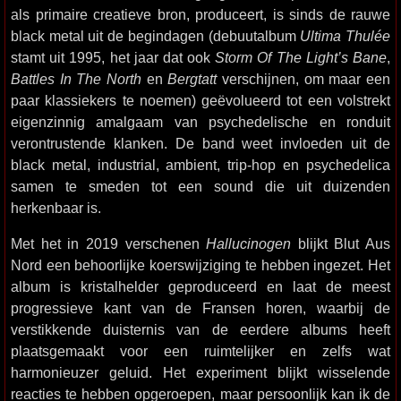
als primaire creatieve bron, produceert, is sinds de rauwe
black metal uit de begindagen (debuutalbum
Ultima Thulée
stamt uit 1995, het jaar dat ook
Storm Of The Light’s Bane
,
Battles In The North
en
Bergtatt
verschijnen, om maar een
paar klassiekers te noemen) geëvolueerd tot een volstrekt
eigenzinnig amalgaam van psychedelische en ronduit
verontrustende klanken. De band weet invloeden uit de
black metal, industrial, ambient, trip-hop en psychedelica
samen te smeden tot een sound die uit duizenden
herkenbaar is.
Met het in 2019 verschenen
Hallucinogen
blijkt Blut Aus
Nord een behoorlijke koerswijziging te hebben ingezet. Het
album is kristalhelder geproduceerd en laat de meest
progressieve kant van de Fransen horen, waarbij de
verstikkende duisternis van de eerdere albums heeft
plaatsgemaakt voor een ruimtelijker en zelfs wat
harmonieuzer geluid. Het experiment blijkt wisselende
reacties te hebben opgeroepen, maar persoonlijk kan ik de