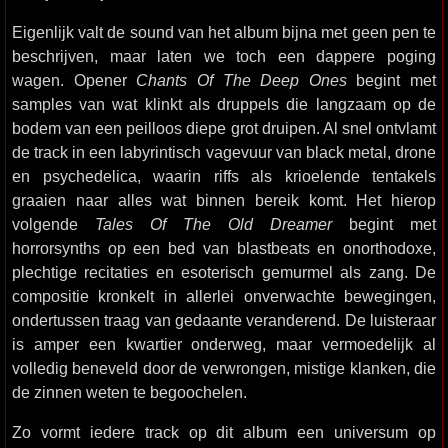
Eigenlijk valt de sound van het album bijna met geen pen te
beschrijven, maar laten we toch een dappere poging
wagen. Opener
Chants Of The Deep Ones
begint met
samples van wat klinkt als druppels die langzaam op de
bodem van een peilloos diepe grot druipen. Al snel ontvlamt
de track in een labyrintisch vagevuur van black metal, drone
en psychedelica, waarin riffs als krioelende tentakels
graaien naar alles wat binnen bereik komt. Het hierop
volgende
Tales Of The Old Dreamer
begint met
horrorsynths op een bed van blastbeats en onorthodoxe,
plechtige recitaties en esoterisch gemurmel als zang. De
compositie kronkelt in allerlei onverwachte bewegingen,
ondertussen traag van gedaante veranderend. De luisteraar
is amper een kwartier onderweg, maar vermoedelijk al
volledig beneveld door de verwrongen, mistige klanken, die
de zinnen weten te begoochelen.
Zo vormt iedere track op dit album een universum op