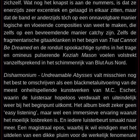
zichzelf. Wat nog het knapst is aan de nummers, is dat ze
enerzijds zeer excentriek en gelaagd in elkaar zitten, maar
dat de band er anderzijds tóch op een onnavolgbare manier
logische en vloeiende composities van weet te maken, die
zelfs op een bevreemdende manier catchy zijn. Zelfs de
fragmentarische gitaarklanken in het begin van
That Cannot
Be Dreamed
en de ronduit spookachtige synths in het trage
en omineus pulserende
Keziah Mason
voelen volstrekt
vanzelfsprekend in het schimmenrijk van Blut Aus Nord.
Disharmonium - Undreamable Abysses
valt misschien nog
het best te omschrijven als een blackmetaluitvoering van de
meest onheilspellende kunstwerken van M.C. Escher,
waarin de luisteraar hopeloos verdwaalt en uiteindelijk
weer bij het beginpunt uitkomt. Het album biedt zeker geen
‘easy listening’, maar wel een immersieve ervaring waaruit
het moeilijk losbreken is. En iedere luisterbeurt smaakt naar
meer. Een magistraal epos, waarbij ik wil eindigen met het
uitdelen van een dikke pluim voor de werkelijk fenomenale