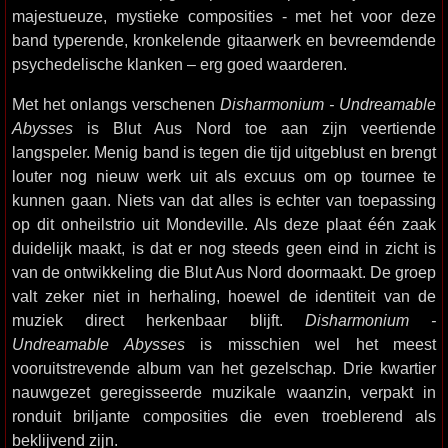
majestueuze, mystieke composities - met het voor deze
band typerende, kronkelende gitaarwerk en bevreemdende
psychedelische klanken – erg goed waarderen.
Met het onlangs verschenen
Disharmonium - Undreamable
Abysses
is Blut Aus Nord toe aan zijn veertiende
langspeler. Menig band is tegen die tijd uitgeblust en brengt
louter nog nieuw werk uit als excuus om op tournee te
kunnen gaan. Niets van dat alles is echter van toepassing
op dit onheilstrio uit Mondeville. Als deze plaat één zaak
duidelijk maakt, is dat er nog steeds geen eind in zicht is
van de ontwikkeling die Blut Aus Nord doormaakt. De groep
valt zeker niet in herhaling, hoewel de identiteit van de
muziek direct herkenbaar blijft.
Disharmonium -
Undreamable Abysses
is misschien wel het meest
vooruitstrevende album van het gezelschap. Drie kwartier
nauwgezet geregisseerde muzikale waanzin, verpakt in
ronduit briljante composities die even troeblerend als
beklijvend zijn.