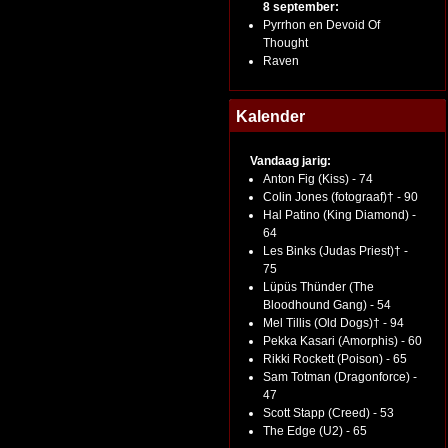
8 september:
Pyrrhon en Devoid Of
Thought
Raven
Kalender
Vandaag jarig:
Anton Fig (Kiss) - 74
Colin Jones (fotograaf)† - 90
Hal Patino (King Diamond) -
64
Les Binks (Judas Priest)† -
75
Lüpüs Thünder (The
Bloodhound Gang) - 54
Mel Tillis (Old Dogs)† - 94
Pekka Kasari (Amorphis) - 60
Rikki Rockett (Poison) - 65
Sam Totman (Dragonforce) -
47
Scott Stapp (Creed) - 53
The Edge (U2) - 65