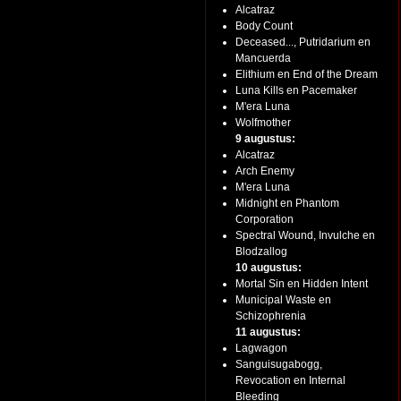
Alcatraz
Body Count
Deceased..., Putridarium en
Mancuerda
Elithium en End of the Dream
Luna Kills en Pacemaker
M'era Luna
Wolfmother
9 augustus:
Alcatraz
Arch Enemy
M'era Luna
Midnight en Phantom
Corporation
Spectral Wound, Invulche en
Blodzallog
10 augustus:
Mortal Sin en Hidden Intent
Municipal Waste en
Schizophrenia
11 augustus:
Lagwagon
Sanguisugabogg,
Revocation en Internal
Bleeding