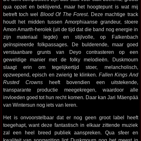
qua opzet en beklijvend, maar het hoogtepunt is wat mij
betreft toch wel
Blood Of The Forest
. Deze machtige track
houdt het midden tussen Amorphiaanse grandeur, stoere
Amon Amarth-heroïek (uit de tijd dat die band nog energie in
zijn materiaal legde) en stijlvolle, op Falkenbach
geïnspireerde folkpassages. De bulderende, maar goed
verstaanbare grunts van Deyo contrasteren op een
geweldige manier met de folky melodieën. Duskmourn
slaagt erin om tegelijkertijd stoer, melancholisch,
opzwepend, episch en zwierig te klinken.
Fallen Kings And
Rusted Crowns
heeft bovendien een uitstekende,
transparante productie meegekregen, waardoor alle
invloeden goed tot hun recht komen. Daar kan Jari Mäenpää
van Wintersun nog iets van leren.
Het is onvoorstelbaar dat er nog geen groot label heeft
toegehapt, want deze fantastisch in elkaar zittende muziek
zal een heel breed publiek aanspreken. Qua sfeer en
kwaliteit van songwriting ligt Duskmourn nog het meest in