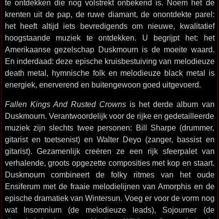
te ontdekken die nog volstrekt onbekend is. Noem het de
krenten uit de pap, de ruwe diamant, de onontdekte parel:
het heeft altijd iets bevredigends om nieuwe, kwalitatief
hoogstaande muziek te ontdekken. U begrijpt het: het
Amerikaanse gezelschap Duskmourn is de moeite waard.
En inderdaad: deze epische kruisbestuiving van melodieuze
death metal, hymnische folk en melodieuze black metal is
energiek, enerverend en buitengewoon goed uitgevoerd.
Fallen Kings And Rusted Crowns
is het derde album van
Duskmourn. Verantwoordelijk voor de rijke en gedetailleerde
muziek zijn slechts twee personen: Bill Sharpe (drummer,
gitarist en toetsenist) en Walter Deyo (zanger, bassist en
gitarist). Gezamenlijk creëren ze een rijk sfeerpalet van
verhalende, groots opgezette composities met kop en staart.
Duskmourn combineert de folky ritmes van het oude
Ensiferum met de fraaie melodielijnen van Amorphis en de
epische dramatiek van Wintersun. Voeg er voor de vorm nog
wat Insomnium (de melodieuze leads), Sojourner (de