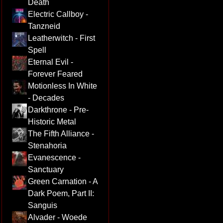
Death
Electric Callboy -
Tanzneid
Leatherwitch - First
Spell
Eternal Evil -
Forever Feared
Motionless In White
- Decades
Darkthrone - Pre-
Historic Metal
The Fifth Alliance -
Stenahoria
Evanescence -
Sanctuary
Green Carnation - A
Dark Poem, Part II:
Sanguis
Alvader - Woede