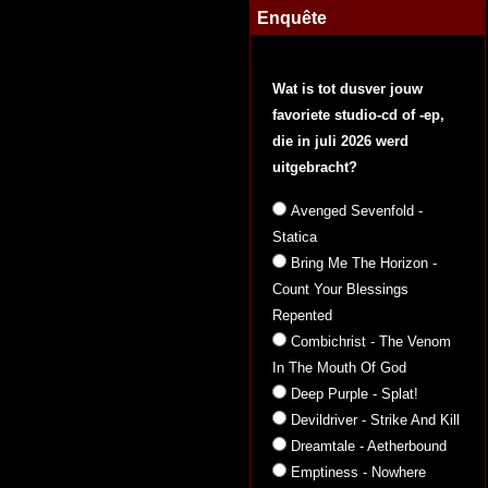
Enquête
Wat is tot dusver jouw
favoriete studio-cd of -ep,
die in juli 2026 werd
uitgebracht?
Avenged Sevenfold -
Statica
Bring Me The Horizon -
Count Your Blessings
Repented
Combichrist - The Venom
In The Mouth Of God
Deep Purple - Splat!
Devildriver - Strike And Kill
Dreamtale - Aetherbound
Emptiness - Nowhere