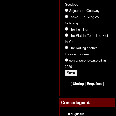
Goodbye
Sojourner - Gateways
Taake - En Skog Av
Nidstang
The Hu - Hun
The Plot In You - The Plot
In You
The Rolling Stones -
Foreign Tongues
een andere release uit juli
2026
[
Uitslag
|
Enquêtes
]
Concertagenda
8 augustus: