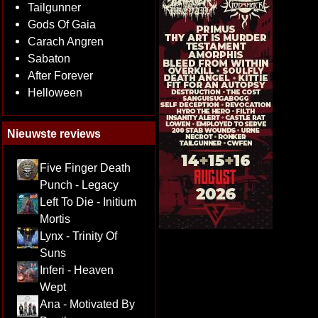
Tailgunner
Gods Of Gaia
Carach Angren
Sabaton
After Forever
Helloween
Nieuwste reviews
Five Finger Death
Punch - Legacy
Left To Die - Initium
Mortis
Lynx - Trinity Of
Suns
Inferi - Heaven
Wept
Ana - Motivated By