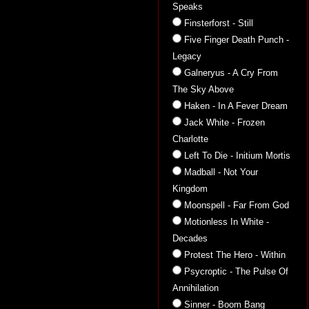
Speaks
Finsterforst - Still
Five Finger Death Punch -
Legacy
Galneryus - A Cry From
The Sky Above
Haken - In A Fever Dream
Jack White - Frozen
Charlotte
Left To Die - Initium Mortis
Madball - Not Your
Kingdom
Moonspell - Far From God
Motionless In White -
Decades
Protest The Hero - Within
Psycroptic - The Pulse Of
Annihilation
Sinner - Boom Bang