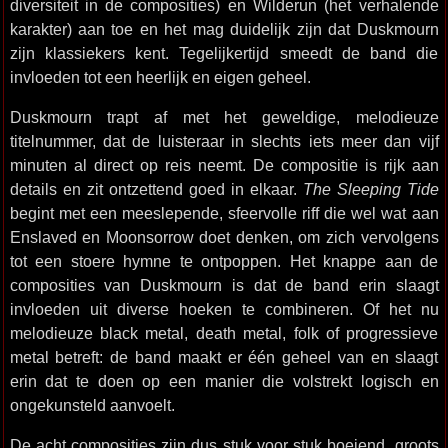
diversiteit in de composities) en Wilderun (het verhalende
karakter) aan toe en het mag duidelijk zijn dat Duskmourn
zijn klassiekers kent. Tegelijkertijd smeedt de band die
invloeden tot een heerlijk en eigen geheel.
Duskmourn trapt af met het geweldige, melodieuze
titelnummer, dat de luisteraar in slechts iets meer dan vijf
minuten al direct op reis neemt. De compositie is rijk aan
details en zit ontzettend goed in elkaar.
The Sleeping Tide
begint met een meeslepende, sfeervolle riff die wel wat aan
Enslaved en Moonsorrow doet denken, om zich vervolgens
tot een stoere hymne te ontpoppen. Het knappe aan de
composities van Duskmourn is dat de band erin slaagt
invloeden uit diverse hoeken te combineren. Of het nu
melodieuze black metal, death metal, folk of progressieve
metal betreft: de band maakt er één geheel van en slaagt
erin dat te doen op een manier die volstrekt logisch en
ongekunsteld aanvoelt.
De acht composities zijn dus stuk voor stuk boeiend, groots