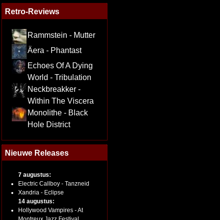
Retro-Reviews
Rammstein - Mutter
Äera - Phantast
Echoes Of A Dying
World - Tribulation
Neckbreakker -
Within The Viscera
Monolithe - Black
Hole District
Nieuwe Releases
7 augustus:
Electric Callboy - Tanzneid
Xandria - Eclipse
14 augustus:
Hollywood Vampires - At
Montreux Jazz Festival