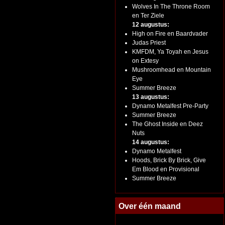
Wolves In The Throne Room
en Ter Ziele
12 augustus:
High on Fire en Baardvader
Judas Priest
KMFDM, Ya Toyah en Jesus
on Extesy
Mushroomhead en Mountain
Eye
Summer Breeze
13 augustus:
Dynamo Metalfest Pre-Party
Summer Breeze
The Ghost Inside en Deez
Nuts
14 augustus:
Dynamo Metalfest
Hoods, Brick By Brick, Give
Em Blood en Provisional
Summer Breeze
Over één maand