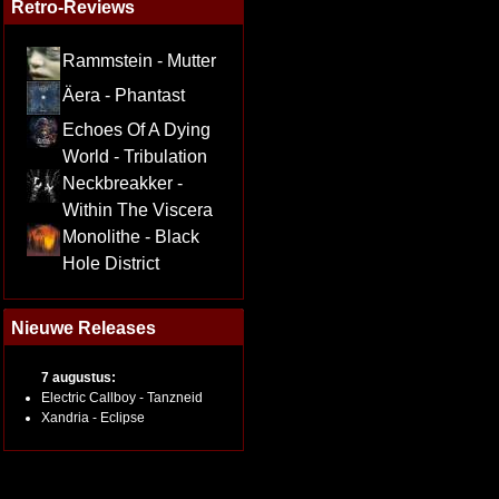
Retro-Reviews
Rammstein - Mutter
Äera - Phantast
Echoes Of A Dying
World - Tribulation
Neckbreakker -
Within The Viscera
Monolithe - Black
Hole District
Nieuwe Releases
7 augustus:
Electric Callboy - Tanzneid
Xandria - Eclipse