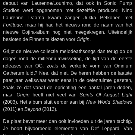
debuut van Laurenne/Louhimo, dat ook in Sonic Pump
Studios werd opgenomen met dezelfde producer: Nino
Laurenne. Daarna kwam zanger Jukka Pelkonen met
Fortitude
, maar hij had het nieuws rond de naam van het
nieuwe Gojira-album nog niet meegekregen. Uiteindelijk
besloten de Finnen te kiezen voor
Origin
.
Grijpt de nieuwe collectie melodeathsongs dan terug op de
dagen rond de millenniumwisseling, de tijd van de eerste
releases van OG, zoals de verkorte vorm van Omnium
Gatherum luidt? Nee, dat niet. De heren hebben de laatste
paar jaar weliswaar weer eens in de oefenruimte gezeten,
zoals ze dat vanaf de oprichting een aantal jaren deden,
maar
Origin
heeft niet veel van
Spirits Of August Light
(2003). Het album sluit eerder aan bij
New World Shadows
(2011) en
Beyond
(2013).
De plaat bevat meer dan ooit invloeden uit de jaren tachtig.
Je hoort bijvoorbeeld elementen van Def Leppard, Van