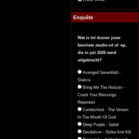
Enquête
Wat is tot dusver jouw
favoriete studio-cd of -ep,
die in juli 2026 werd
uitgebracht?
Avenged Sevenfold -
Statica
Bring Me The Horizon -
Count Your Blessings
Repented
Combichrist - The Venom
In The Mouth Of God
Deep Purple - Splat!
Devildriver - Strike And Kill