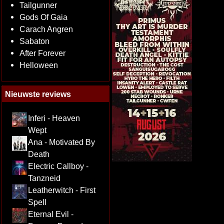
Tailgunner
Gods Of Gaia
Carach Angren
Sabaton
After Forever
Helloween
Nieuwste reviews
Inferi - Heaven
Wept
Ana - Motivated By
Death
Electric Callboy -
Tanzneid
Leatherwitch - First
Spell
Eternal Evil -