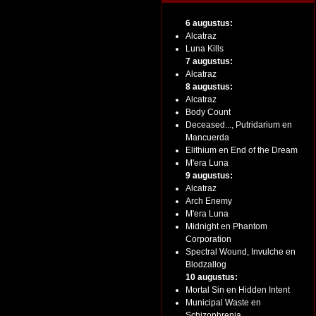
6 augustus:
Alcatraz
Luna Kills
7 augustus:
Alcatraz
8 augustus:
Alcatraz
Body Count
Deceased..., Putridarium en
Mancuerda
Elithium en End of the Dream
M'era Luna
9 augustus:
Alcatraz
Arch Enemy
M'era Luna
Midnight en Phantom
Corporation
Spectral Wound, Invulche en
Blodzallog
10 augustus:
Mortal Sin en Hidden Intent
Municipal Waste en
Schizophrenia