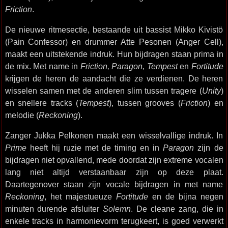
Friction
.
De nieuwe ritmesectie, bestaande uit bassist Mikko Kivistö
(Pain Confessor) en drummer Atte Pesonen (Anger Cell),
maakt een uitstekende indruk. Hun bijdragen staan prima in
de mix. Met name in
Friction, Paragon, Tempest
en
Fortitude
krijgen de heren de aandacht die ze verdienen. De heren
wisselen samen met de anderen slim tussen tragere (
Unity
)
en snellere tracks (
Tempest
), tussen grooves (
Friction
) en
melodie (
Reckoning
).
Zanger Jukka Pelkonen maakt een wisselvallige indruk. In
Prime
heeft hij ruzie met de timing en in
Paragon
zijn de
bijdragen niet opvallend, mede doordat zijn extreme vocalen
lang niet altijd verstaanbaar zijn op deze plaat.
Daartegenover staan zijn vocale bijdragen in met name
Reckoning
, het majestueuze
Fortitude
en de bijna negen
minuten durende afsluiter
Solemn
. De cleane zang, die in
enkele tracks in harmonievorm terugkeert, is goed verwerkt