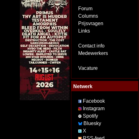
Forum
Columns
Prijsvragen
Links
Contact info
Medewerkers
Vacature
Netwerk
Facebook
Instagram
Spotify
Bluesky
X
RSS-feed