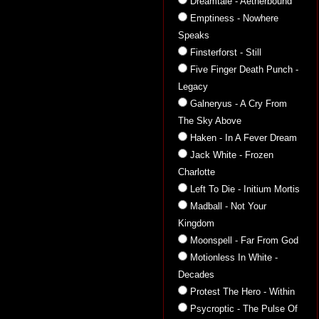
Dreamtale - Aetherbound
Emptiness - Nowhere
Speaks
Finsterforst - Still
Five Finger Death Punch -
Legacy
Galneryus - A Cry From
The Sky Above
Haken - In A Fever Dream
Jack White - Frozen
Charlotte
Left To Die - Initium Mortis
Madball - Not Your
Kingdom
Moonspell - Far From God
Motionless In White -
Decades
Protest The Hero - Within
Psycroptic - The Pulse Of