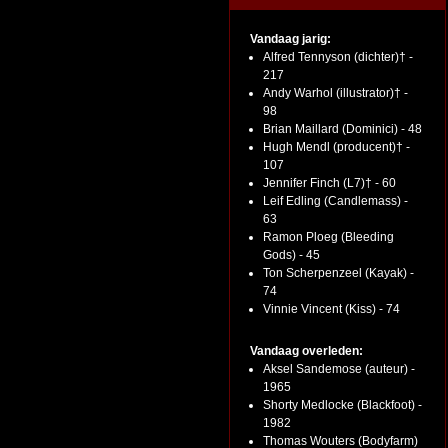
Vandaag jarig:
Alfred Tennyson (dichter)† -
217
Andy Warhol (illustrator)† -
98
Brian Maillard (Dominici) - 48
Hugh Mendl (producent)† -
107
Jennifer Finch (L7)† - 60
Leif Edling (Candlemass) -
63
Ramon Ploeg (Bleeding
Gods) - 45
Ton Scherpenzeel (Kayak) -
74
Vinnie Vincent (Kiss) - 74
Vandaag overleden:
Aksel Sandemose (auteur) -
1965
Shorty Medlocke (Blackfoot) -
1982
Thomas Wouters (Bodyfarm)