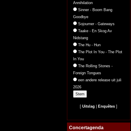
Annihilation
Sinner - Boom Bang
Goodbye
Sojourner - Gateways
Taake - En Skog Av
Nidstang
The Hu - Hun
The Plot In You - The Plot
In You
The Rolling Stones -
Foreign Tongues
een andere release uit juli
2026
[
Uitslag
|
Enquêtes
]
Concertagenda