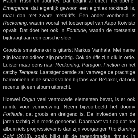
Halen, Rush en Journey. Dat begint al direct met opener
Emergence
, dat eigenlijk gewoon een eighties rocktrack is,
maar dan met zware metalriffs. Een ander voorbeeld is
Reckoning
, waarin vooral het toetsenspel van Aapo Koivisto
opvalt. Dat doet het ook in
Fortitude
, waarin de toetsenist
bijdraagt aan een epische sfeer.
Grootste smaakmaker is gitarist Markus Vanhala. Met name
zijn leadmelodieën zijn prachtig. Ook de riffs zijn dik in orde.
Luister maar eens naar
Reckoning, Paragon, Friction
en het
catchy
Tempest
. Laatstgenoemde zal vanwege de prachtige
harmonieën in de smaak vallen bij fans van Be’lakor, dat ook
recentelijk een album uitbracht.
Hoewel
Origin
veel vertrouwde elementen bevat, is er ook
ruimte voor vernieuwing. Neem bijvoorbeeld het doomy
Fortitude
, dat groots en dreigend is. De invloeden van de
jaren tachtig zijn reeds genoemd. Daarnaast valt op dat het
album iets progressiever is dan zijn voorganger
The Burning
Cold
(2018), zoals blijkt uit de tegendraadse ritmiek in