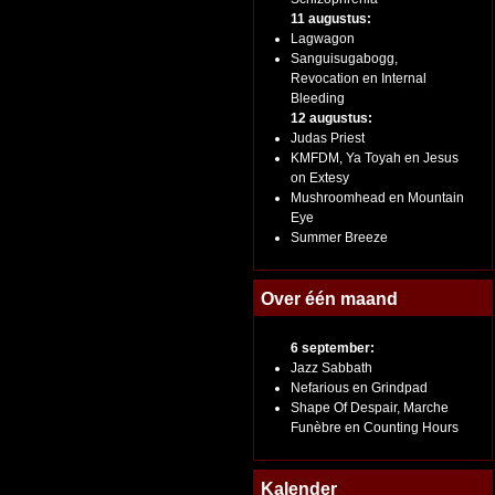
11 augustus:
Lagwagon
Sanguisugabogg,
Revocation en Internal
Bleeding
12 augustus:
Judas Priest
KMFDM, Ya Toyah en Jesus
on Extesy
Mushroomhead en Mountain
Eye
Summer Breeze
Over één maand
6 september:
Jazz Sabbath
Nefarious en Grindpad
Shape Of Despair, Marche
Funèbre en Counting Hours
Kalender