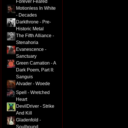
Forever Feared
Motionless In White
- Decades
Darkthrone - Pre-
Historic Metal
The Fifth Alliance -
Stenahoria
Evanescence -
Sanctuary
Green Carnation - A
Dark Poem, Part II:
Sanguis
Alvader - Woede
Spell - Wretched
Heart
DevilDriver - Strike
And Kill
Gladenfold -
Soulbound