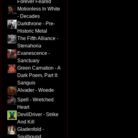
Forever Feared
Motionless In White
- Decades
Darkthrone - Pre-
Historic Metal
The Fifth Alliance -
Stenahoria
Evanescence -
Sanctuary
Green Carnation - A
Dark Poem, Part II:
Sanguis
Alvader - Woede
Spell - Wretched
Heart
DevilDriver - Strike
And Kill
Gladenfold -
Soulbound