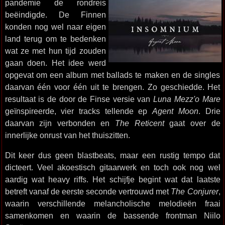
pandemie de rondreis
beëindigde. De Finnen
konden nog wel naar eigen
land terug om te bedenken
wat ze met hun tijd zouden
gaan doen. Het idee werd
opgevat om een album met ballads te maken en de singles
daarvan één voor één uit te brengen. Zo geschiedde. Het
resultaat is de door de Finse versie van
Luna Mezz'o Mare
geïnspireerde, vier tracks tellende ep
Agent Moon
. Drie
daarvan zijn verbonden en
The Reticent
gaat over de
innerlijke onrust van het thuiszitten.
Dit keer dus geen blastbeats, maar een rustig tempo dat
dicteert. Veel akoestisch gitaarwerk en toch ook nog wel
aardig wat heavy riffs. Het schijfje begint wat dat laatste
betreft vanaf de eerste seconde vertrouwd met
The Conjurer
,
waarin verschillende melancholische melodieën fraai
samenkomen en waarin de bassende frontman Niilo