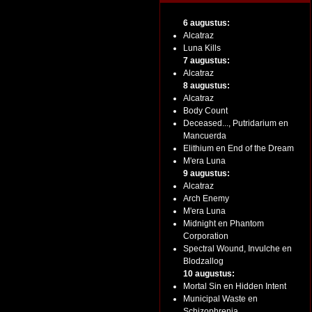
6 augustus:
Alcatraz
Luna Kills
7 augustus:
Alcatraz
8 augustus:
Alcatraz
Body Count
Deceased..., Putridarium en
Mancuerda
Elithium en End of the Dream
M'era Luna
9 augustus:
Alcatraz
Arch Enemy
M'era Luna
Midnight en Phantom
Corporation
Spectral Wound, Invulche en
Blodzallog
10 augustus:
Mortal Sin en Hidden Intent
Municipal Waste en
Schizophrenia