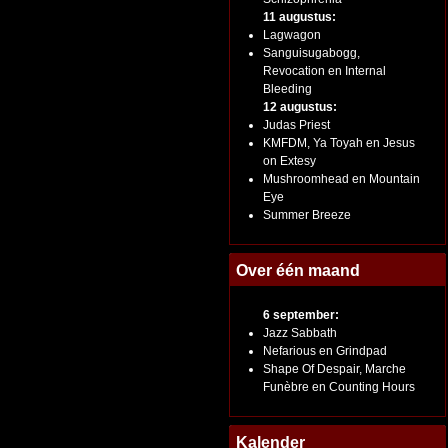
11 augustus:
Lagwagon
Sanguisugabogg,
Revocation en Internal
Bleeding
12 augustus:
Judas Priest
KMFDM, Ya Toyah en Jesus
on Extesy
Mushroomhead en Mountain
Eye
Summer Breeze
Over één maand
6 september:
Jazz Sabbath
Nefarious en Grindpad
Shape Of Despair, Marche
Funèbre en Counting Hours
Kalender