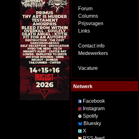
Forum
Columns
Prijsvragen
Links
Contact info
Medewerkers
Vacature
Netwerk
Facebook
Instagram
Spotify
Bluesky
X
RSS-feed