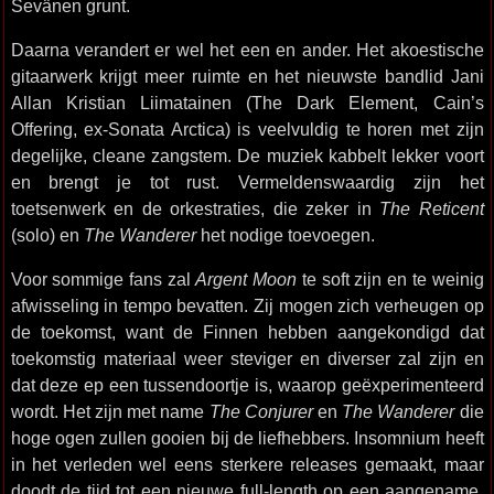
Sevänen grunt.
Daarna verandert er wel het een en ander. Het akoestische
gitaarwerk krijgt meer ruimte en het nieuwste bandlid Jani
Allan Kristian Liimatainen (The Dark Element, Cain’s
Offering, ex-Sonata Arctica) is veelvuldig te horen met zijn
degelijke, cleane zangstem. De muziek kabbelt lekker voort
en brengt je tot rust. Vermeldenswaardig zijn het
toetsenwerk en de orkestraties, die zeker in
The Reticent
(solo) en
The Wanderer
het nodige toevoegen.
Voor sommige fans zal
Argent Moon
te soft zijn en te weinig
afwisseling in tempo bevatten. Zij mogen zich verheugen op
de toekomst, want de Finnen hebben aangekondigd dat
toekomstig materiaal weer steviger en diverser zal zijn en
dat deze ep een tussendoortje is, waarop geëxperimenteerd
wordt. Het zijn met name
The Conjurer
en
The Wanderer
die
hoge ogen zullen gooien bij de liefhebbers. Insomnium heeft
in het verleden wel eens sterkere releases gemaakt, maar
doodt de tijd tot een nieuwe full-length op een aangename,