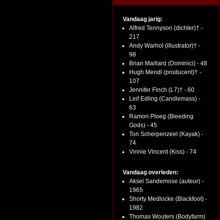
Vandaag jarig:
Alfred Tennyson (dichter)† -
217
Andy Warhol (illustrator)† -
98
Brian Maillard (Dominici) - 48
Hugh Mendl (producent)† -
107
Jennifer Finch (L7)† - 60
Leif Edling (Candlemass) -
63
Ramon Ploeg (Bleeding
Gods) - 45
Ton Scherpenzeel (Kayak) -
74
Vinnie Vincent (Kiss) - 74
Vandaag overleden:
Aksel Sandemose (auteur) -
1965
Shorty Medlocke (Blackfoot) -
1982
Thomas Wouters (Bodyfarm)