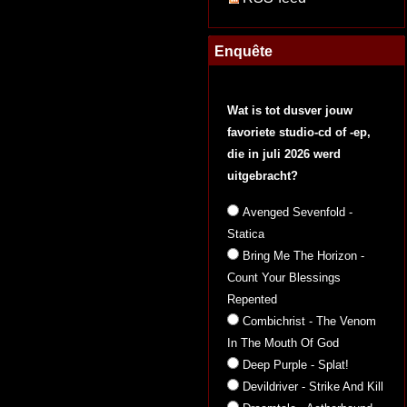
Enquête
Wat is tot dusver jouw
favoriete studio-cd of -ep,
die in juli 2026 werd
uitgebracht?
Avenged Sevenfold -
Statica
Bring Me The Horizon -
Count Your Blessings
Repented
Combichrist - The Venom
In The Mouth Of God
Deep Purple - Splat!
Devildriver - Strike And Kill