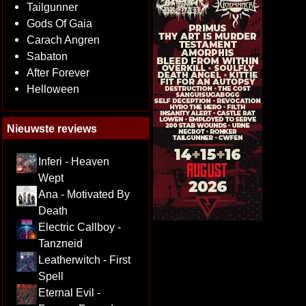
Tailgunner
Gods Of Gaia
Carach Angren
Sabaton
After Forever
Helloween
Nieuwste reviews
Inferi - Heaven
Wept
Ana - Motivated By
Death
Electric Callboy -
Tanzneid
Leatherwitch - First
Spell
Eternal Evil -