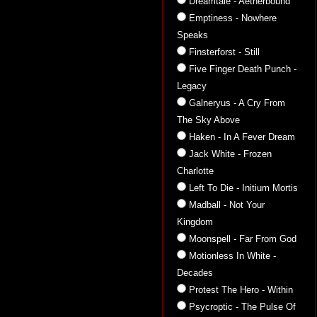
Dreamtale - Aetherbound
Emptiness - Nowhere
Speaks
Finsterforst - Still
Five Finger Death Punch -
Legacy
Galneryus - A Cry From
The Sky Above
Haken - In A Fever Dream
Jack White - Frozen
Charlotte
Left To Die - Initium Mortis
Madball - Not Your
Kingdom
Moonspell - Far From God
Motionless In White -
Decades
Protest The Hero - Within
Psycroptic - The Pulse Of