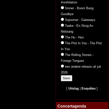
Annihilation
Sinner - Boom Bang
Goodbye
Sojourner - Gateways
Taake - En Skog Av
Nidstang
The Hu - Hun
The Plot In You - The Plot
In You
The Rolling Stones -
Foreign Tongues
een andere release uit juli
2026
[
Uitslag
|
Enquêtes
]
Concertagenda