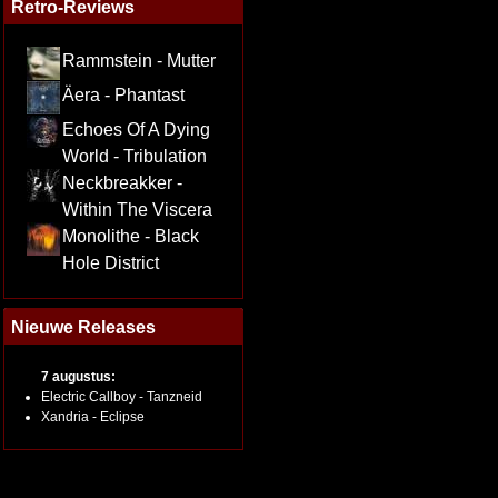
Retro-Reviews
Rammstein - Mutter
Äera - Phantast
Echoes Of A Dying
World - Tribulation
Neckbreakker -
Within The Viscera
Monolithe - Black
Hole District
Nieuwe Releases
7 augustus:
Electric Callboy - Tanzneid
Xandria - Eclipse