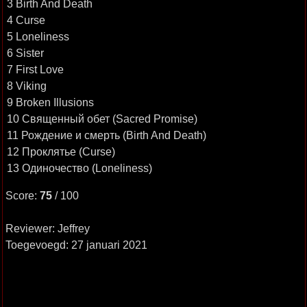
3 Birth And Death
4 Curse
5 Loneliness
6 Sister
7 First Love
8 Viking
9 Broken Illusions
10 Священный обет (Sacred Promise)
11 Рождение и смерть (Birth And Death)
12 Проклятье (Curse)
13 Одиночество (Loneliness)
Score:
75
/ 100
Reviewer: Jeffrey
Toegevoegd: 27 januari 2021