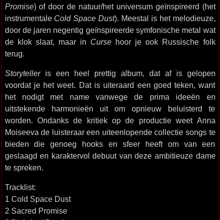
Promise
) of door de natuur/het universum geïnspireerd (het
instrumentale
Cold Space Dust
). Meestal is het melodieuze,
door de jaren negentig geïnspireerde symfonische metal wat
de klok slaat, maar in
Curse
hoor je ook Russische folk
terug.
Storyteller
is een heel prettig album, dat af is gelopen
voordat je het weet. Dat is uiteraard een goed teken, want
het nodigt met name vanwege de prima ideeën en
uitstekende harmonieën uit om opnieuw beluisterd te
worden. Ondanks de kritiek op de productie weet Anna
Moiseeva de luisteraar een uiteenlopende collectie songs te
bieden die genoeg hooks en sfeer heeft om van een
geslaagd en karaktervol debuut van deze ambitieuze dame
te spreken.
Tracklist:
1 Cold Space Dust
2 Sacred Promise