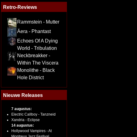
Retro-Reviews
Rammstein - Mutter
Äera - Phantast
Echoes Of A Dying
World - Tribulation
Neckbreakker -
Within The Viscera
Monolithe - Black
Hole District
Nieuwe Releases
7 augustus:
Electric Callboy - Tanzneid
Xandria - Eclipse
14 augustus:
Hollywood Vampires - At
Montreux Jazz Festival