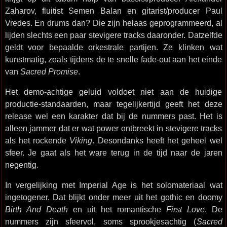
Zaharov, fluitist Semen Balan en gitarist/producer Paul
Vredes. En drums dan? Die zijn helaas geprogrammeerd, al
lijden slechts een paar stevigere tracks daaronder. Datzelfde
geldt voor bepaalde orkestrale partijen. Ze klinken wat
kunstmatig, zoals tijdens de te snelle fade-out aan het einde
van
Sacred Promise
.
Het demo-achtige geluid voldoet niet aan de huidige
productie-standaarden, maar tegelijkertijd geeft het deze
release wel een karakter dat bij de nummers past. Het is
alleen jammer dat er wat power ontbreekt in stevigere tracks
als het rockende
Viking
. Desondanks heeft het geheel wel
sfeer. Je gaat als het ware terug in de tijd naar de jaren
negentig.
In vergelijking met Imperial Age is het solomateriaal wat
ingetogener. Dat blijkt onder meer uit het gothic en doomy
Birth And Death
en uit het romantische
First Love
. De
nummers zijn sfeervol, soms sprookjesachtig (
Sacred