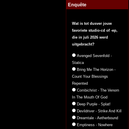
Enquête
Wat is tot dusver jouw
favoriete studio-cd of -ep,
die in juli 2026 werd
uitgebracht?
Avenged Sevenfold -
Statica
Bring Me The Horizon -
Count Your Blessings
Repented
Combichrist - The Venom
In The Mouth Of God
Deep Purple - Splat!
Devildriver - Strike And Kill
Dreamtale - Aetherbound
Emptiness - Nowhere