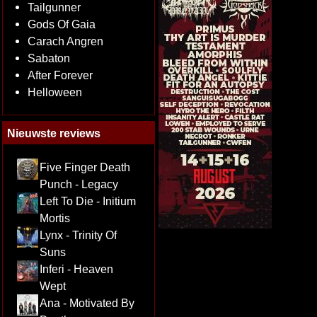
Tailgunner
Gods Of Gaia
Carach Angren
Sabaton
After Forever
Helloween
Nieuwste reviews
Five Finger Death
Punch - Legacy
Left To Die - Initium
Mortis
Lynx - Trinity Of
Suns
Inferi - Heaven
Wept
Ana - Motivated By