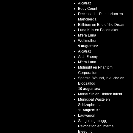
Alcatraz
Body Count
Deceased..., Putridarium en
Mancuerda
Elithium en End of the Dream
Luna Kills en Pacemaker
M'era Luna
Wolfmother
9 augustus:
Alcatraz
Arch Enemy
M'era Luna
Midnight en Phantom
Corporation
Spectral Wound, Invulche en
Blodzallog
10 augustus:
Mortal Sin en Hidden Intent
Municipal Waste en
Schizophrenia
11 augustus:
Lagwagon
Sanguisugabogg,
Revocation en Internal
Bleeding