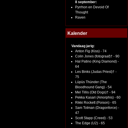
8 september:
Pyrrhon en Devoid Of
Thought
Raven
Kalender
Vandaag jarig:
Anton Fig (Kiss) - 74
Colin Jones (fotograaf)† - 90
Hal Patino (King Diamond) -
64
Les Binks (Judas Priest)† -
75
Lüpüs Thünder (The
Bloodhound Gang) - 54
Mel Tillis (Old Dogs)† - 94
Pekka Kasari (Amorphis) - 60
Rikki Rockett (Poison) - 65
Sam Totman (Dragonforce) -
47
Scott Stapp (Creed) - 53
The Edge (U2) - 65