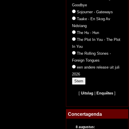
Goodbye
Sojourner - Gateways
Taake - En Skog Av
Nidstang
The Hu - Hun
The Plot In You - The Plot
In You
The Rolling Stones -
Foreign Tongues
een andere release uit juli
2026
[
Uitslag
|
Enquêtes
]
Concertagenda
8 augustus: