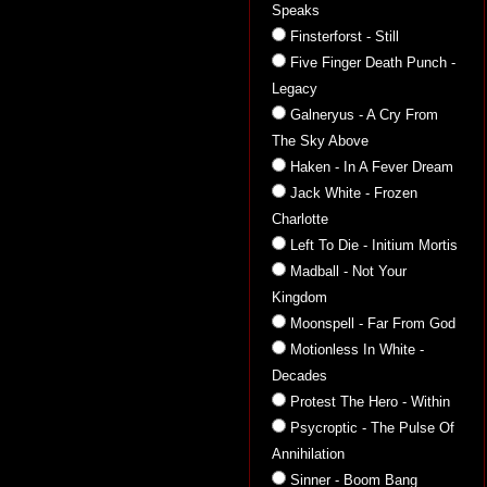
Speaks
Finsterforst - Still
Five Finger Death Punch -
Legacy
Galneryus - A Cry From
The Sky Above
Haken - In A Fever Dream
Jack White - Frozen
Charlotte
Left To Die - Initium Mortis
Madball - Not Your
Kingdom
Moonspell - Far From God
Motionless In White -
Decades
Protest The Hero - Within
Psycroptic - The Pulse Of
Annihilation
Sinner - Boom Bang