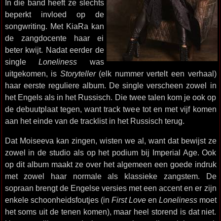
In die band heeft ze slechts
beperkt invloed op de
songwriting. Met KiaRa kan
de zangdocente haar ei
beter kwijt. Nadat eerder de
single
Loneliness
was
uitgekomen, is
Storyteller
(elk nummer vertelt een verhaal)
haar eerste reguliere album. De single verscheen zowel in
het Engels als in het Russisch. Die twee talen kom je ook op
de debuutplaat tegen, want track twee tot en met vijf komen
aan het einde van de tracklist in het Russisch terug.
Dat Moiseeva kan zingen, wisten we al, want dat bewijst ze
zowel in de studio als op het podium bij Imperial Age. Ook
op dit album maakt ze over het algemeen een goede indruk
met zowel haar normale als klassieke zangstem. De
sopraan brengt de Engelse versies met een accent en er zijn
enkele schoonheidsfoutjes (in
First Love
en
Loneliness
moet
het soms uit de tenen komen), maar heel storend is dat niet.