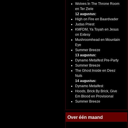
Wolves In The Throne Room
en Ter Ziele
12 augustus:
High on Fire en Baardvader
Judas Priest
KMFDM, Ya Toyah en Jesus
on Extesy
Mushroomhead en Mountain
Eye
Summer Breeze
13 augustus:
Dynamo Metalfest Pre-Party
Summer Breeze
The Ghost Inside en Deez
Nuts
14 augustus:
Dynamo Metalfest
Hoods, Brick By Brick, Give
Em Blood en Provisional
Summer Breeze
Over één maand