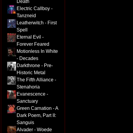
Death
Electric Callboy -
Tanzneid
Leatherwitch - First
Spell
Eternal Evil -
Forever Feared
Motionless In White
- Decades
Darkthrone - Pre-
Historic Metal
The Fifth Alliance -
Stenahoria
Evanescence -
Sanctuary
Green Carnation - A
Dark Poem, Part II:
Sanguis
Alvader - Woede