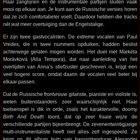
Haar zanglijnen en de instrumentale partijen sluiten vaak
mooi op elkaar aan. Je kunt aan de Russische versies horen
dat ze zich comfortabeler voelt. Daardoor hebben die tracks
nét wat meer overtuiging dan de Engelstalige.
Er zijn twee gastvocalisten. De extreme vocalen van Paul
Vredes, die in twee nummers opduiken, hadden beslist
achterwege gelaten mogen worden. Het duet met Markéta
Morávková (Alia Tempora), dat naar aanleiding van het
overlijden van Anna’s stiefzuster geschreven is, krijgt een
veel hogere score, omdat daarin de vocalen veel beter bij
elkaar passen.
Dat de Russische frontvrouw gitariste, pianiste en violiste is,
weten buitenstaanders zeer waarschijnlijk niet. Haar
toetsenspel is dik in orde, zoals het karaktervolle, doomy
Birth And Death
toont, dat op zeer fraaie wijze de
verschillende partijen bijeenbrengt. De zevenentwintigjarige
multi-instrumentaliste heeft niet alles zelf ingespeeld. Ze
krijgt op dit album hulp van bassist/producer Alexander