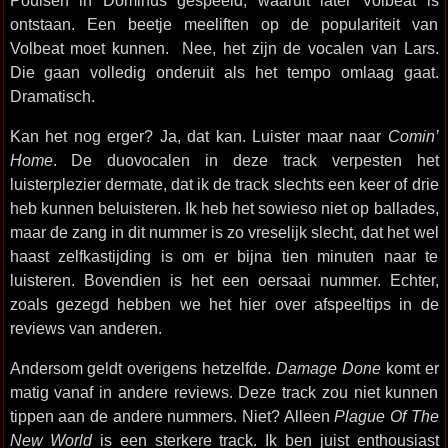
Poulsen in Dominus gespeeld, waaruit later Volbeat is
ontstaan. Een beetje meeliften op de populariteit van
Volbeat moet kunnen. Nee, het zijn de vocalen van Lars.
Die gaan volledig onderuit als het tempo omlaag gaat.
Dramatisch.
Kan het nog erger? Ja, dat kan. Luister maar naar
Comin’
Home
. De duovocalen in deze track verpesten het
luisterplezier dermate, dat ik de track slechts een keer of drie
heb kunnen beluisteren. Ik heb het sowieso niet op ballades,
maar de zang in dit nummer is zo vreselijk slecht, dat het wel
haast zelfkastijding is om er bijna tien minuten naar te
luisteren. Bovendien is het een oersaai nummer. Echter,
zoals gezegd hebben we het hier over afspeeltips in de
reviews van anderen.
Andersom geldt overigens hetzelfde.
Damage Done
komt er
matig vanaf in andere reviews. Deze track zou niet kunnen
tippen aan de andere nummers. Niet? Alleen
Plague Of The
New World
is een sterkere track. Ik ben juist enthousiast