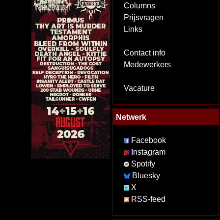
Columns
Prijsvragen
Links
Contact info
Medewerkers
Vacature
Netwerk
Facebook
Instagram
Spotify
Bluesky
X
RSS-feed