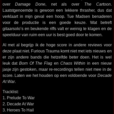
over
Damage Done
, net als over
The Cartoon
.
Laatstgenoemde is gewoon een lekkere thrasher, dus dat
verklaart in mijn geval een hoop. Tue Madsen benaderen
voor de productie is een goede keuze. Wat betreft
gitaarsolo’s en beukende riffs valt er weinig te klagen en de
speelduur van ruim een uur is best goed door te komen.
Al met al begrijp ik de hoge score in andere reviews voor
deze plaat niet. Furious Trauma komt niet met iets nieuws en
er zijn andere bands die hetzelfde beter doen. Het is wel
leuk dat
Born Of The Flag
en
Chaos Within
in een nieuw
jasje zijn gestoken, maar re-recordings tellen niet mee in de
score. Laten we het houden op een voldoende voor
Decade
At War
.
Tracklist:
1. Prelude To War
2. Decade At War
3. Heroes To Hail