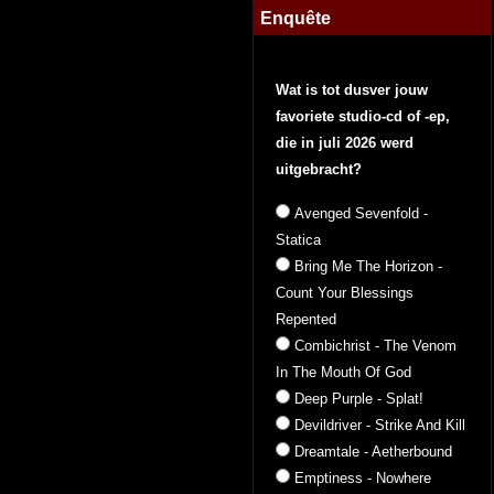
Enquête
Wat is tot dusver jouw
favoriete studio-cd of -ep,
die in juli 2026 werd
uitgebracht?
Avenged Sevenfold -
Statica
Bring Me The Horizon -
Count Your Blessings
Repented
Combichrist - The Venom
In The Mouth Of God
Deep Purple - Splat!
Devildriver - Strike And Kill
Dreamtale - Aetherbound
Emptiness - Nowhere