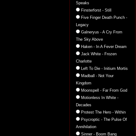
Speaks
Finsterforst - Still
Five Finger Death Punch -
Legacy
Galneryus - A Cry From
The Sky Above
Haken - In A Fever Dream
Jack White - Frozen
Charlotte
Left To Die - Initium Mortis
Madball - Not Your
Kingdom
Moonspell - Far From God
Motionless In White -
Decades
Protest The Hero - Within
Psycroptic - The Pulse Of
Annihilation
Sinner - Boom Bang