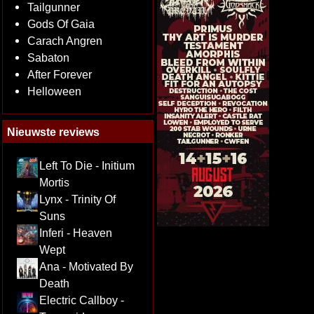
Tailgunner
Gods Of Gaia
Carach Angren
Sabaton
After Forever
Helloween
Nieuwste reviews
Left To Die - Initium
Mortis
Lynx - Trinity Of
Suns
Inferi - Heaven
Wept
Ana - Motivated By
Death
Electric Callboy -