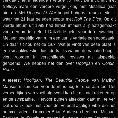
verklaart het inleidende
Prelude To War
. Dit intro flirt met
Battery
, maar een verdere vergelijking met Metallica gaat
niet op. Met
Decade At War
begint Furious Trauma feitelijk
waar het 21 jaar geleden stopte met
Roll The Dice
. Op dit
vierde album uit 1999 had thrash immers al plaatsgemaakt
voor een breder geluid. Datzelfde geldt voor de nieuweling.
Met een speeltijd van ruim een uur is variatie een noodzaak.
En daar zit nou net de crux. Wat je vindt van deze plaat is
een smaakkwestie. Juist de tracks waarin de variatie hoogtij
viert, worden in verschillende reviews als afspeeltip
genoemd. We hebben het dan over
Hooligan
en
Comin’
Home
.
Allereerst
Hooligan
.
The Beautiful People
van Marilyn
Manson misbruiken voor de riff is nog tot daar aan toe. Het
verheerlijken van voetbalgeweld kan bij mij niet rekenen op
enige sympathie. Hiervoor punten aftrekken gaat mij te ver.
Dat doe ik ook niet voor de Volbeat-achtige vibe die het
nummer ademt. Drummer Brian Andersen heeft met Michael