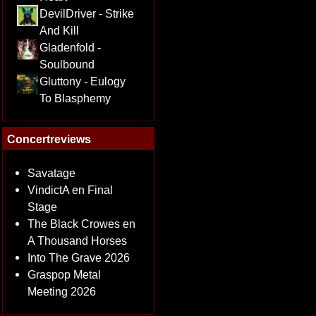
DevilDriver - Strike
And Kill
Gladenfold -
Soulbound
Gluttony - Eulogy
To Blasphemy
Concertreviews
Savatage
VindictA en Final
Stage
The Black Crowes en
A Thousand Horses
Into The Grave 2026
Graspop Metal
Meeting 2026