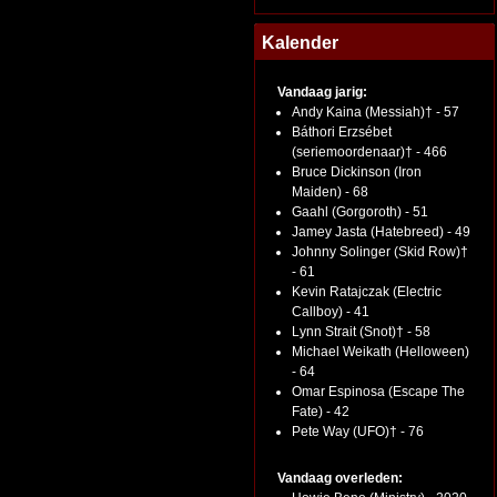
Kalender
Vandaag jarig:
Andy Kaina (Messiah)† - 57
Báthori Erzsébet
(seriemoordenaar)† - 466
Bruce Dickinson (Iron
Maiden) - 68
Gaahl (Gorgoroth) - 51
Jamey Jasta (Hatebreed) - 49
Johnny Solinger (Skid Row)†
- 61
Kevin Ratajczak (Electric
Callboy) - 41
Lynn Strait (Snot)† - 58
Michael Weikath (Helloween)
- 64
Omar Espinosa (Escape The
Fate) - 42
Pete Way (UFO)† - 76
Vandaag overleden: