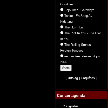
Goodbye
Sojourner - Gateways
Taake - En Skog Av
Nidstang
The Hu - Hun
The Plot In You - The Plot
In You
The Rolling Stones -
Foreign Tongues
een andere release uit juli
2026
[
Uitslag
|
Enquêtes
]
Concertagenda
7 augustus: