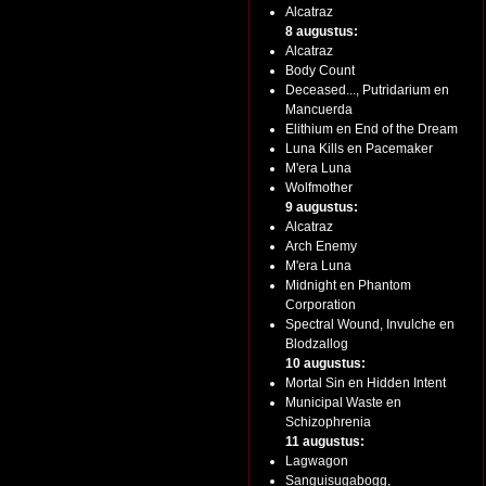
Alcatraz
8 augustus:
Alcatraz
Body Count
Deceased..., Putridarium en
Mancuerda
Elithium en End of the Dream
Luna Kills en Pacemaker
M'era Luna
Wolfmother
9 augustus:
Alcatraz
Arch Enemy
M'era Luna
Midnight en Phantom
Corporation
Spectral Wound, Invulche en
Blodzallog
10 augustus:
Mortal Sin en Hidden Intent
Municipal Waste en
Schizophrenia
11 augustus:
Lagwagon
Sanguisugabogg,