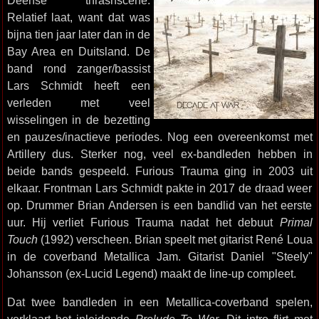
Deense thrashscene.
Relatief laat, want dat was
bijna tien jaar later dan in de
Bay Area en Duitsland. De
band rond zanger/bassist
Lars Schmidt heeft een
verleden met veel
wisselingen in de bezetting
en pauzes/inactieve periodes. Nog een overeenkomst met
Artillery dus. Sterker nog, veel ex-bandleden hebben in
beide bands gespeeld. Furious Trauma ging in 2003 uit
elkaar. Frontman Lars Schmidt pakte in 2017 de draad weer
op. Drummer Brian Andersen is een bandlid van het eerste
uur. Hij verliet Furious Trauma nadat het debuut
Primal
Touch
(1992) verscheen. Brian speelt met gitarist René Loua
in de coverband Metallica Jam. Gitarist Daniel "Steely"
Johansson (ex-Lucid Legend) maakt de line-up compleet.
Dat twee bandleden in een Metallica-coverband spelen,