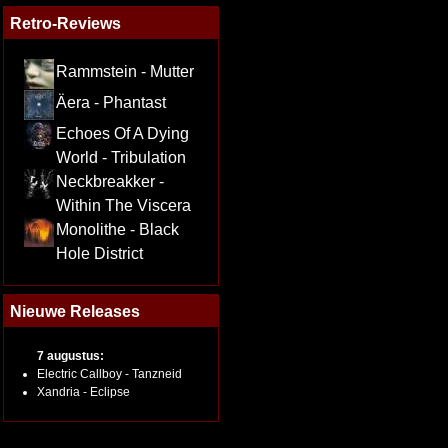
Retro-Reviews
Rammstein - Mutter
Äera - Phantast
Echoes Of A Dying
World - Tribulation
Neckbreakker -
Within The Viscera
Monolithe - Black
Hole District
Nieuwe Releases
7 augustus:
Electric Callboy - Tanzneid
Xandria - Eclipse