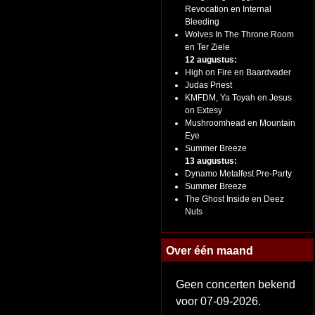
Revocation en Internal
Bleeding
Wolves In The Throne Room
en Ter Ziele
12 augustus:
High on Fire en Baardvader
Judas Priest
KMFDM, Ya Toyah en Jesus
on Extesy
Mushroomhead en Mountain
Eye
Summer Breeze
13 augustus:
Dynamo Metalfest Pre-Party
Summer Breeze
The Ghost Inside en Deez
Nuts
Over één maand
Geen concerten bekend
voor 07-09-2026.