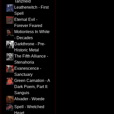
Tanzneid
Leatherwitch - First
Spell
Eternal Evil -
Forever Feared
Motionless In White
- Decades
Darkthrone - Pre-
Historic Metal
The Fifth Alliance -
Stenahoria
Evanescence -
Sanctuary
Green Carnation - A
Dark Poem, Part II:
Sanguis
Alvader - Woede
Spell - Wretched
Heart