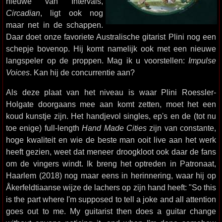
nieuwe van Intervals,
Circadian
, ligt ook nog
maar net in de schappen.
Daar doet onze favoriete Australische gitarist Plini nog een
schepje bovenop. Hij komt namelijk ook met een nieuwe
langspeler op de proppen. Mag ik u voorstellen:
Impulse
Voices
. Kan hij de concurrentie aan?
Als deze plaat van het niveau is waar Plini Roessler-
Holgate doorgaans mee aan komt zetten, moet het een
koud kunstje zijn. Het handjevol singles, ep's en de (tot nu
toe enige) full-length
Hand Made Cities
zijn van constante,
hoge kwaliteit en wie de beste man ooit live aan het werk
heeft gezien, weet dat meneer droogkloot ook daar de fans
om de vingers windt. Ik breng het optreden in Patronaat,
Haarlem (2018) nog maar eens in herinnering, waar hij op
Åkerfeldtiaanse wijze de lachers op zijn hand heeft: "So this
is the part where I'm supposed to tell a joke and all attention
goes out to me. My guitarist then does a guitar change