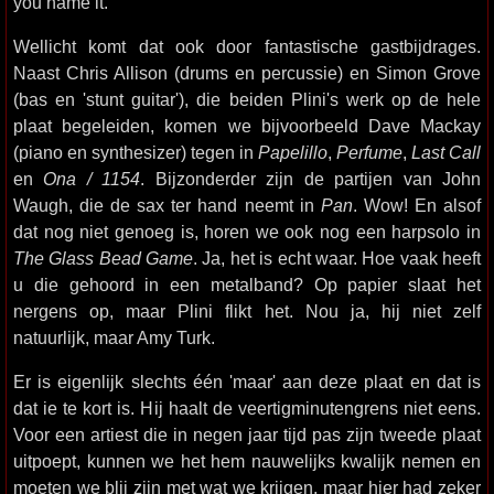
you name it.
Wellicht komt dat ook door fantastische gastbijdrages.
Naast Chris Allison (drums en percussie) en Simon Grove
(bas en 'stunt guitar'), die beiden Plini's werk op de hele
plaat begeleiden, komen we bijvoorbeeld Dave Mackay
(piano en synthesizer) tegen in
Papelillo
,
Perfume
,
Last Call
en
Ona / 1154
. Bijzonderder zijn de partijen van John
Waugh, die de sax ter hand neemt in
Pan
. Wow! En alsof
dat nog niet genoeg is, horen we ook nog een harpsolo in
The Glass Bead Game
. Ja, het is echt waar. Hoe vaak heeft
u die gehoord in een metalband? Op papier slaat het
nergens op, maar Plini flikt het. Nou ja, hij niet zelf
natuurlijk, maar Amy Turk.
Er is eigenlijk slechts één 'maar' aan deze plaat en dat is
dat ie te kort is. Hij haalt de veertigminutengrens niet eens.
Voor een artiest die in negen jaar tijd pas zijn tweede plaat
uitpoept, kunnen we het hem nauwelijks kwalijk nemen en
moeten we blij zijn met wat we krijgen, maar hier had zeker