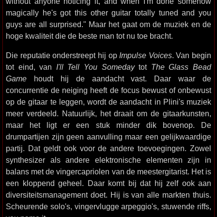
without anyone noticing it, and when I'm done somehow
magically he's got this other guitar totally tuned and you
guys are all surprised." Maar het gaat om de muziek en de
hoge kwaliteit die de beste man tot nu toe bracht.
Die reputatie onderstreept hij op
Impulse Voices
. Van begin
tot eind, van
I'll Tell You Someday
tot
The Glass Bead
Game
houdt hij de aandacht vast. Daar waar de
concurrentie de neiging heeft de focus bewust of onbewust
op de gitaar te leggen, wordt de aandacht in Plini's muziek
meer verdeeld. Natuurlijk, het draait om de gitaarkunsten,
maar het ligt er een stuk minder dik bovenop. De
drumpartijen zijn geen aanvulling maar een gelijkwaardige
partij. Dat geldt ook voor de andere toevoegingen. Zowel
synthesizer als andere elektronische elementen zijn in
balans met de vingercapriolen van de meestergitarist. Het is
een kloppend geheel. Daar komt bij dat hij zelf ook aan
diversiteitsmanagement doet. Hij is van alle markten thuis.
Scheurende solo's, vingervlugge arpeggio's, stuwende riffs,