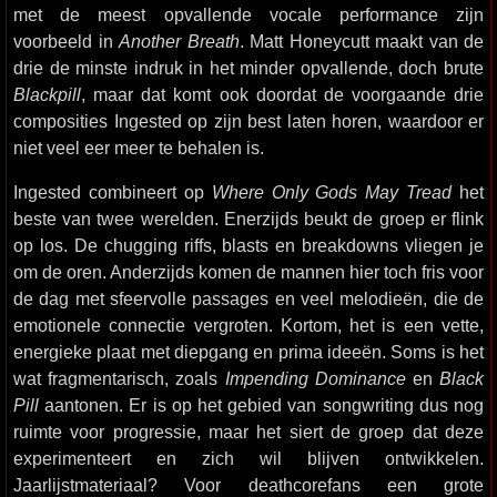
met de meest opvallende vocale performance zijn
voorbeeld in
Another Breath
. Matt Honeycutt maakt van de
drie de minste indruk in het minder opvallende, doch brute
Blackpill
, maar dat komt ook doordat de voorgaande drie
composities Ingested op zijn best laten horen, waardoor er
niet veel eer meer te behalen is.
Ingested combineert op
Where Only Gods May Tread
het
beste van twee werelden. Enerzijds beukt de groep er flink
op los. De chugging riffs, blasts en breakdowns vliegen je
om de oren. Anderzijds komen de mannen hier toch fris voor
de dag met sfeervolle passages en veel melodieën, die de
emotionele connectie vergroten. Kortom, het is een vette,
energieke plaat met diepgang en prima ideeën. Soms is het
wat fragmentarisch, zoals
Impending Dominance
en
Black
Pill
aantonen. Er is op het gebied van songwriting dus nog
ruimte voor progressie, maar het siert de groep dat deze
experimenteert en zich wil blijven ontwikkelen.
Jaarlijstmateriaal? Voor deathcorefans een grote