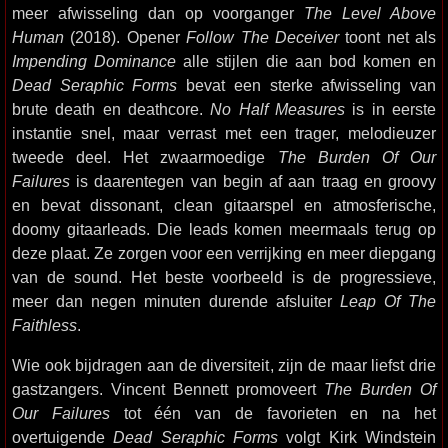
meer afwisseling dan op voorganger
The Level Above
Human
(2018). Opener
Follow The Deceiver
toont net als
Impending Dominance
alle stijlen die aan bod komen en
Dead Seraphic Forms
bevat een sterke afwisseling van
brute death en deathcore.
No Half Measures
is in eerste
instantie snel, maar verrast met een trager, melodieuzer
tweede deel. Het zwaarmoedige
The Burden Of Our
Failures
is daarentegen van begin af aan traag en groovy
en bevat dissonant, clean gitaarspel en atmosferische,
doomy gitaarleads. Die leads komen meermaals terug op
deze plaat. Ze zorgen voor een verrijking en meer diepgang
van de sound. Het beste voorbeeld is de progressieve,
meer dan negen minuten durende afsluiter
Leap Of The
Faithless
.
Wie ook bijdragen aan de diversiteit, zijn de maar liefst drie
gastzangers. Vincent Bennett promoveert
The Burden Of
Our Failures
tot één van de favorieten en na het
overtuigende
Dead Seraphic Forms
volgt Kirk Windstein