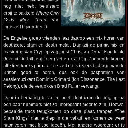
nog niet hebt beluisterd
erbij te pakken;
Where Only
Gods May Tread
van
Ingested bijvoorbeeld.
De Engelse groep vrienden laat daarop een mix horen van
deathcore, slam en death metal. Dankzij de prima mix en
mastering van Cryptopsy-gitarist Christian Donaldson klinkt
deze vijfde full-length erg vet en krachtig. Zodoende komen
alle tien tracks prima uit de verf en is ieders bijdrage van de
Britten goed te horen, dus ook de baspartijen van
sessiemuzikant Dominic Grimard (Ion Dissonance, The Last
Felony), die de vertrokken Brad Fuller vervangt.
Door in herhaling te vallen heeft deathcore de neiging na
een paar nummers niet zo interessant meer te zijn. Hoewel
bepaalde trucs terugkomen op deze plaat, trappen “The
Slam Kings” niet te diep in die valkuil en komen ze weer
naar voren met frisse ideeën. Met andere woorden: er is