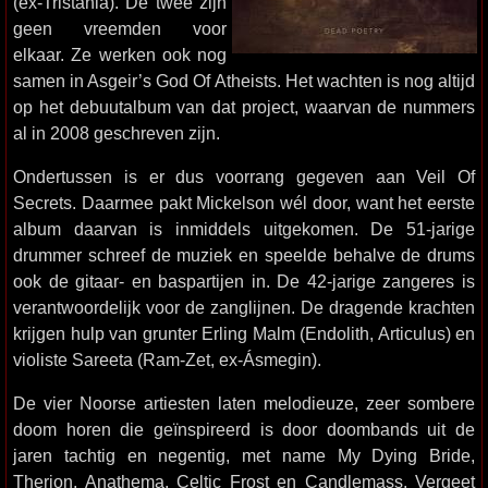
(ex-Tristania). De twee zijn
geen vreemden voor
elkaar. Ze werken ook nog
samen in Asgeir’s God Of Atheists. Het wachten is nog altijd
op het debuutalbum van dat project, waarvan de nummers
al in 2008 geschreven zijn.
Ondertussen is er dus voorrang gegeven aan Veil Of
Secrets. Daarmee pakt Mickelson wél door, want het eerste
album daarvan is inmiddels uitgekomen. De 51-jarige
drummer schreef de muziek en speelde behalve de drums
ook de gitaar- en baspartijen in. De 42-jarige zangeres is
verantwoordelijk voor de zanglijnen. De dragende krachten
krijgen hulp van grunter Erling Malm (Endolith, Articulus) en
violiste Sareeta (Ram-Zet, ex-Ásmegin).
De vier Noorse artiesten laten melodieuze, zeer sombere
doom horen die geïnspireerd is door doombands uit de
jaren tachtig en negentig, met name My Dying Bride,
Therion, Anathema, Celtic Frost en Candlemass. Vergeet