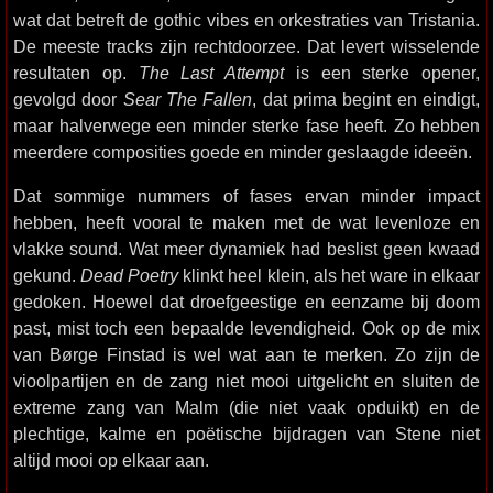
wat dat betreft de gothic vibes en orkestraties van Tristania.
De meeste tracks zijn rechtdoorzee. Dat levert wisselende
resultaten op.
The Last Attempt
is een sterke opener,
gevolgd door
Sear The Fallen
, dat prima begint en eindigt,
maar halverwege een minder sterke fase heeft. Zo hebben
meerdere composities goede en minder geslaagde ideeën.
Dat sommige nummers of fases ervan minder impact
hebben, heeft vooral te maken met de wat levenloze en
vlakke sound. Wat meer dynamiek had beslist geen kwaad
gekund.
Dead Poetry
klinkt heel klein, als het ware in elkaar
gedoken. Hoewel dat droefgeestige en eenzame bij doom
past, mist toch een bepaalde levendigheid. Ook op de mix
van Børge Finstad is wel wat aan te merken. Zo zijn de
vioolpartijen en de zang niet mooi uitgelicht en sluiten de
extreme zang van Malm (die niet vaak opduikt) en de
plechtige, kalme en poëtische bijdragen van Stene niet
altijd mooi op elkaar aan.