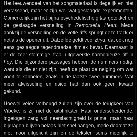
Het leeuwendeel van het songmateriaal is degelijk en niet
verrassend, maar er zijn wel wat geslaagde experimenten.
Opmerkelijk zijn het bijna psychedelische gitaargetokkel en
de geslaagde versnelling in
Remorseful Heart
. Mede
dankzij de versnelling en de vette riffs springt deze track er
net als de opener uit. Datzelfde geldt voor
Bryd
, dat ook nog
eens geslaagde tegendraadse ritmiek bevat. Daarnaast is
er de zeer stemmige, fraai uitgewerkte harmonieuze riff in
Fey
. Die bijzondere passages hebben de nummers nodig,
want als die er niet zijn, heeft de plaat de neiging om wat
voort te kabbelen, zoals in de laatste twee nummers. Wat
meer afwisseling en risico had dan ook geen kwaad
gekund.
Hoewel velen verheugd zullen zijn over de terugkeer van
Vibeke, is zij niet de uitblinkster. Haar onderscheidende,
ingetogen zang vol neerslachtigheid is prima, maar haar
bijdragen blijven helaas niet snel hangen, mede doordat ze
niet mooi uitgelicht zijn en de teksten soms moeilijk te