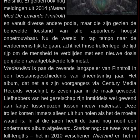
Helsinki. Er gelden ook nog
meldingen uit 2014 (
Natten
Med De Levande Finntroll
)
en vanuit diverse andere podia, maar die zijn gezien de
benevelde toestand van alle rapporteurs hoogst
onbetrouwbaar. Nu de wereld in rap tempo naar de
verdoemenis lijkt te gaan, acht het Finse trollenleger de tijd
rijp om de mensheid te verblijden met een nieuwe dosis
gerijpte en zwartgeblakerde folk metal.
Vredesvävd
is pas de zevende langspeler van Finntroll in
een bestaansgeschiedenis van drieëntwintig jaar. Het
album, dat net als zijn voorgangers via Century Media
Records verschijnt, is zeven jaar in de maak geweest.
Liefhebbers van het gezelschap zijn inmiddels wel gewend
aan lange tussenpozen tussen nieuw materiaal. Deze
trollen komen immers alleen uit hun holen als het de moeite
waard is. In al die jaren heeft de band nog nooit een
ondermaats album afgeleverd. Sterker nog: de twee vorige
full-lengths – het in 2010 verschenen
Nifelvind
en het in