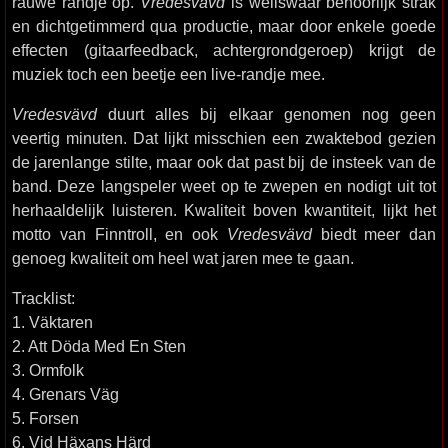
rauwe randje op.
Vredesvävd
is weliswaar behoorlijk strak
en dichtgetimmerd qua productie, maar door enkele goede
effecten (gitaarfeedback, achtergrondgeroep) krijgt de
muziek toch een beetje een live-randje mee.
Vredesvävd
duurt alles bij elkaar genomen nog geen
veertig minuten. Dat lijkt misschien een zwaktebod gezien
de jarenlange stilte, maar ook dat past bij de insteek van de
band. Deze langspeler weet op te zwepen en nodigt uit tot
herhaaldelijk luisteren. Kwaliteit boven kwantiteit, lijkt het
motto van Finntroll, en ook
Vredesvävd
biedt meer dan
genoeg kwaliteit om heel wat jaren mee te gaan.
Tracklist:
1. Väktaren
2. Att Döda Med En Sten
3. Ormfolk
4. Grenars Väg
5. Forsen
6. Vid Häxans Härd