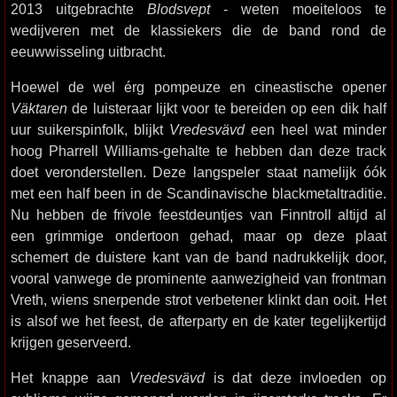
2013 uitgebrachte
Blodsvept
- weten moeiteloos te
wedijveren met de klassiekers die de band rond de
eeuwwisseling uitbracht.
Hoewel de wel érg pompeuze en cineastische opener
Väktaren
de luisteraar lijkt voor te bereiden op een dik half
uur suikerspinfolk, blijkt
Vredesvävd
een heel wat minder
hoog Pharrell Williams-gehalte te hebben dan deze track
doet veronderstellen. Deze langspeler staat namelijk óók
met een half been in de Scandinavische blackmetaltraditie.
Nu hebben de frivole feestdeuntjes van Finntroll altijd al
een grimmige ondertoon gehad, maar op deze plaat
schemert de duistere kant van de band nadrukkelijk door,
vooral vanwege de prominente aanwezigheid van frontman
Vreth, wiens snerpende strot verbetener klinkt dan ooit. Het
is alsof we het feest, de afterparty en de kater tegelijkertijd
krijgen geserveerd.
Het knappe aan
Vredesvävd
is dat deze invloeden op