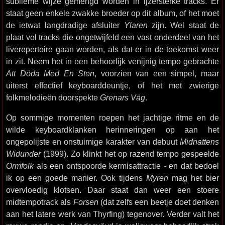
sublieme wijze gemengd worden in ijzersterke tracks. Er
staat geen enkele zwakke broeder op dit album, of het moet
de ietwat langdradige afsluiter
Ylaren
zijn. Wel staat de
plaat vol tracks die ongetwijfeld een vast onderdeel van het
liverepertoire gaan worden, als dat er in de toekomst weer
in zit. Neem het in een behoorlijk venijnig tempo gebrachte
Att Döda Med En Sten
, voorzien van een simpel, maar
uiterst effectief keyboarddeuntje, of het met zwierige
folkmelodieën doorspekte
Grenars Väg
.
Op sommige momenten roepen het jachtige ritme en de
wilde keyboardklanken herinneringen op aan het
ongepolijste en onstuimige karakter van debuut
Midnattens
Widunder
(1999). Zo klinkt het op razend tempo gespeelde
Ormfolk
als een ontspoorde kermisattractie - en dat bedoel
ik op een goede manier. Ook tijdens
Myren
mag het bier
overvloedig klotsen. Daar staat dan weer een stoere
midtempotrack als
Forsen
(dat zelfs een beetje doet denken
aan het latere werk van Thyrfing) tegenover. Verder valt het