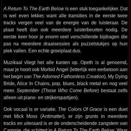
A Return To The Earth Below
is een stuk toegankelijker. Dat
is wel even lekker, want alle transities in de eerste twee
tracks vergen veel van de energie van de luisteraar. De
plaat heeft dan ook meerdere luisterbeurten nodig. De
eerste keer hoor je enorm veel verschillende bijdragen die
pas na meerdere draaisessies als puzzelstukjes op hun
plek vallen. Een echte groeiplaat dus.
Muzikaal vliegt het alle kanten op. Opeth is al genoemd,
maar je hoort ook Morbid Angel (letterlijk een eerbetoon aan
het begin van
The Adorned Fathomless Creation
), My Dying
Bride, Alice In Chains, pop, blues, black metal en nog veel
meer.
September (Those Who Come Before
) bestaat zelfs
alleen uit piano- en strijkerspartijen).
Ook vocaal is er variatie.
The Colors Of Grace
is een duet
met Mick Moss (Antimatter), er zijn grunts in meerdere
tracks en uiteraard is er de onderscheidende zangstem van
Cammie, die schittert in
A Return To The Earth Below
. Waar