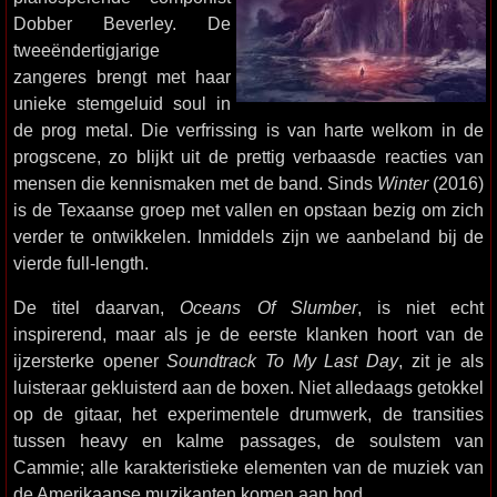
Dobber Beverley. De
tweeëndertigjarige
zangeres brengt met haar
unieke stemgeluid soul in
de prog metal. Die verfrissing is van harte welkom in de
progscene, zo blijkt uit de prettig verbaasde reacties van
mensen die kennismaken met de band. Sinds
Winter
(2016)
is de Texaanse groep met vallen en opstaan bezig om zich
verder te ontwikkelen. Inmiddels zijn we aanbeland bij de
vierde full-length.
De titel daarvan,
Oceans Of Slumber
, is niet echt
inspirerend, maar als je de eerste klanken hoort van de
ijzersterke opener
Soundtrack To My Last Day
, zit je als
luisteraar gekluisterd aan de boxen. Niet alledaags getokkel
op de gitaar, het experimentele drumwerk, de transities
tussen heavy en kalme passages, de soulstem van
Cammie; alle karakteristieke elementen van de muziek van
de Amerikaanse muzikanten komen aan bod.