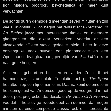
Iron Maiden, progrock, psychedelica en meer kunt
verwachten.
De songs duren gemiddeld meer dan zeven minuten en zijn
veelal avontuurlijk. Zo begint het fantastische
Reduced To
An Ember
jazzy met interessante ritmiek en meerdere
gitaarpartijen die elkaar versterken, voordat er een
uitstekende riff een stevig gedeelte inleidt. Later in deze
omvangrijke track stuwen een pianomelodie en een
Opethiaanse leadgitaarpartij (ten tijde van
Still Life
) elkaar
naar grote hoogten.
Al eerder gebeurt er het een en ander. Zo leidt het
harmonieuze, instrumentale, Tribulation-achtige
The Spark
het album op een fijne manier in. Daarna komt de emotie in
het stemgeluid van Andersson goed op de voorgrond in het
deels post-progrockende, desolate
By Virtue Of A Promise
voordat in het stevige tweede deel van de meer dan negen
minuten durende compositie classic rock en interessante