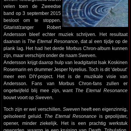
velen toen de Zweedse
band op 3 september 2015
besloot om te stoppen.
Gitarist/zanger Robert
Andersson bleef echter muziek schrijven. Het resultaat
daarvan is
The Eternal Resonance
, dat al een tijdje op de
plank lag. Het had het derde Morbus Chron-album kunnen
zijn, maar verschijnt onder de naam Sweven.
Andersson krijgt daarop hulp van leadgitarist Isak Koskinen
Rosemarin en drummer Jesper Nyrelius. Toch is dit ‘debuut’
meer een DIY-project. Het is de muzikale visie van
Andersson. Fans van Morbus Chron-fans zullen er
ongetwijfeld blij mee zijn, want
The Eternal Resonance
bouwt voort op
Sweven
.
Toch zijn er wel verschillen.
Sweven
heeft een eigenzinnig,
geïsoleerd geluid.
The Eternal Resonance
is gepolijster,
opener, minder ziekelijk. Het is een prachtig werkstuk
geworden, waarop je een kruising van Death, Tribulation,