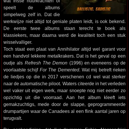
wat frisse huurkrachten of
speelt de albums
simpelweg zelf in. Dat die
werkwijze niet altijd tot geniale platen leidt, is ook bekend.
De eerste twee albums staan terecht te boek als
klassiekers, maar daarna werd de kwaliteit toch een stuk
wisselvalliger.
Toch staat een plaat van Annihilator altijd wel garant voor
een handvol lekkere metalkrakers. Dat is het geval op een
oudje als
Refresh The Demon
(1996) en eveneens op de
voorlaatste schijf
For The Demented
. Wat mij betreft rieken
de liedjes op die in 2017 verschenen cd wel wat sterker
naar de automatische piloot. Waters citeerde in het verleden
wel vaker uit eigen werk, maar snoepte nog niet eerder zo
opzichtig uit die voorraad. Aan het album kleeft iets
gemakzuchtigs, mede door de slappe, geprogrammeerde
drumpartijen waar de Canadees al een flink aantal jaren op
terugvalt.