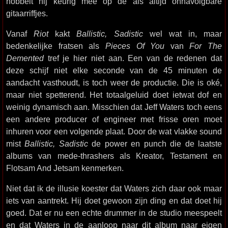
hobbelt hij keurig mee op de als altijd onnavolgbare
gitaarriffjes.
Vanaf
Riot
kakt
Ballistic, Sadistic
wel wat in, maar
bedenkelijke fratsen als
Pieces Of You
van
For The
Demented
tref je hier niet aan. Een van de redenen dat
deze schijf niet elke seconde van de 45 minuten de
aandacht vasthoudt, is toch weer de productie. Die is oké,
maar niet spetterend. Het totaalgeluid doet ietwat dof en
weinig dynamisch aan. Misschien dat Jeff Waters toch eens
een andere producer of engineer met frisse oren moet
inhuren voor een volgende plaat. Door de wat vlakke sound
mist
Ballistic, Sadistic
de power en punch die de laatste
albums van mede-thrashers als Kreator, Testament en
Flotsam And Jetsam kenmerken.
Niet dat ik de illusie koester dat Waters zich daar ook maar
iets van aantrekt. Hij doet gewoon zijn ding en dat doet hij
goed. Dat er nu een echte drummer in de studio meespeelt
en dat Waters in de aanloop naar dit album naar eigen