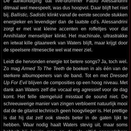
De aankondiging dat live-drummer Fabio Alessandrini
ditmaal wel meespeelt, was dus hoopvol. Daar blijft het niet
bij.
Ballistic, Sadistic
klinkt vanaf de eerste seconde stukken
energieker en levendiger dan de laatste cd's. Alessandrini
zorgt er met wat kleine accenten en roffeltjes voor dat
Annihilator menselijker klinkt. Het machinale, ultrastrakke
en ietwat kille gitaarwerk van Waters blijft, maar krijgt door
de speelsere ritmesectie wel wat meer ziel.
Leidt die hervonden energie tot betere songs? Ja, toch wel.
Zo mag
Armed To The Teeth
de boeken in als één van de
sterkere albumopeners van de band. Tot en met
Dressed
Up For Evil
blijven de composities op een hoog niveau. Met
dank aan Waters zelf die vocaal erg agressief voor de dag
komt. Het felle stemgeluid misstaat de sound niet. De
schreeuwerige manier van zingen verbloemt natuurlijk mooi
dat de de gitarist technisch geen hoogvlieger is. Het prettige
is dat hij dat zelf ook steeds beter in de gaten lijkt te
hebben. Waar nodig haalt Waters stevig uit, maar soms