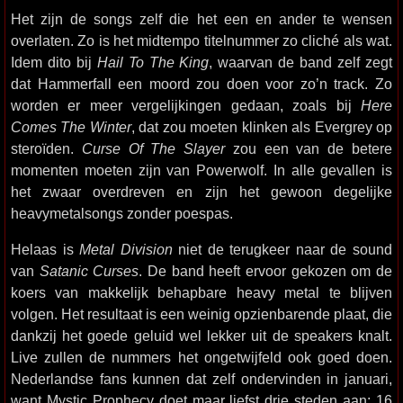
Het zijn de songs zelf die het een en ander te wensen
overlaten. Zo is het midtempo titelnummer zo cliché als wat.
Idem dito bij
Hail To The King
, waarvan de band zelf zegt
dat Hammerfall een moord zou doen voor zo’n track. Zo
worden er meer vergelijkingen gedaan, zoals bij
Here
Comes The Winter
, dat zou moeten klinken als Evergrey op
steroïden.
Curse Of The Slayer
zou een van de betere
momenten moeten zijn van Powerwolf. In alle gevallen is
het zwaar overdreven en zijn het gewoon degelijke
heavymetalsongs zonder poespas.
Helaas is
Metal Division
niet de terugkeer naar de sound
van
Satanic Curses
. De band heeft ervoor gekozen om de
koers van makkelijk behapbare heavy metal te blijven
volgen. Het resultaat is een weinig opzienbarende plaat, die
dankzij het goede geluid wel lekker uit de speakers knalt.
Live zullen de nummers het ongetwijfeld ook goed doen.
Nederlandse fans kunnen dat zelf ondervinden in januari,
want Mystic Prophecy doet maar liefst drie steden aan: 16