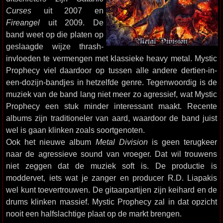
Curses
uit 2007 en
Fireangel
uit 2009. De
band weet op die platen op
geslaagde wijze thrash-
invloeden te vermengen met klassieke heavy metal. Mystic
Prophecy viel daardoor op tussen alle andere dertien-in-
een-dozijn-bandjes in hetzelfde genre. Tegenwoordig is de
muziek van de band lang niet meer zo agressief, wat Mystic
Prophecy een stuk minder interessant maakt. Recente
albums zijn traditioneler van aard, waardoor de band juist
wel is gaan klinken zoals soortgenoten.
Ook het nieuwe album
Metal Division
is geen terugkeer
naar de agressieve sound van vroeger. Dat wil trouwens
niet zeggen dat de muziek soft is. De productie is
moddervet, iets wat je zanger en producer R.D. Liapakis
wel kunt toevertrouwen. De gitaarpartijen zijn keihard en de
drums klinken massief. Mystic Prophecy zal in dat opzicht
nooit een halfslachtige plaat op de markt brengen.