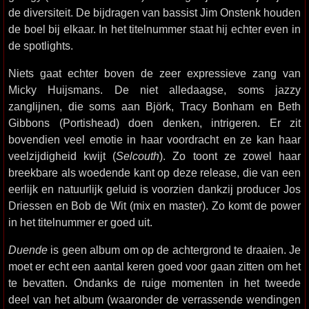
de diversiteit. De bijdragen van bassist Jim Onstenk houden
de boel bij elkaar. In het titelnummer staat hij echter even in
de spotlights.
Niets gaat echter boven de zeer expressieve zang van
Micky Huijsmans. De niet alledaagse, soms jazzy
zanglijnen, die soms aan Björk, Tracy Bonham en Beth
Gibbons (Portishead) doen denken, intrigeren. Er zit
bovendien veel emotie in haar voordracht en ze kan haar
veelzijdigheid kwijt (
Selcouth
). Zo toont ze zowel haar
breekbare als woedende kant op deze release, die van een
eerlijk en natuurlijk geluid is voorzien dankzij producer Jos
Driessen en Bob de Wit (mix en master). Zo komt de power
in het titelnummer er goed uit.
Duende
is geen album om op de achtergrond te draaien. Je
moet er echt een aantal keren goed voor gaan zitten om het
te bevatten. Ondanks de ruige momenten in het tweede
deel van het album (waaronder de verrassende wendingen