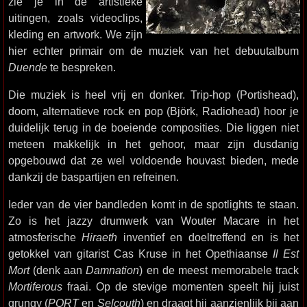
zie je in de artistieke
uitingen, zoals videoclips,
kleding en artwork. We zijn
hier echter primair om de muziek van het debuutalbum
Duende
te bespreken.
Die muziek is heel vrij en donker. Trip-hop (Portishead),
doom, alternatieve rock en pop (Björk, Radiohead) hoor je
duidelijk terug in de boeiende composities. Die liggen niet
meteen makkelijk in het gehoor, maar zijn dusdanig
opgebouwd dat ze wel voldoende houvast bieden, mede
dankzij de baspartijen en refreinen.
Ieder van de vier bandleden komt in de spotlights te staan.
Zo is het jazzy drumwerk van Wouter Macare in het
atmosferische
Hiraeth
inventief en doeltreffend en is het
getokkel van gitarist Cas Kruse in het Opethiaanse
Il Est
Mort
(denk aan
Damnation
) en de meest memorabele track
Mortiferous
fraai. Op de stevige momenten speelt hij juist
grungy (
PORT
en
Selcouth
) en draagt hij aanzienlijk bij aan