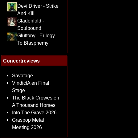
DevilDriver - Strike
And Kill
Gladenfold -
Soulbound
Gluttony - Eulogy
To Blasphemy
Concertreviews
Savatage
VindictA en Final
Stage
The Black Crowes en
A Thousand Horses
Into The Grave 2026
Graspop Metal
Meeting 2026