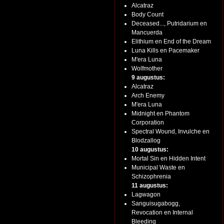
Alcatraz
Body Count
Deceased..., Putridarium en
Mancuerda
Elithium en End of the Dream
Luna Kills en Pacemaker
M'era Luna
Wolfmother
9 augustus:
Alcatraz
Arch Enemy
M'era Luna
Midnight en Phantom
Corporation
Spectral Wound, Invulche en
Blodzallog
10 augustus:
Mortal Sin en Hidden Intent
Municipal Waste en
Schizophrenia
11 augustus:
Lagwagon
Sanguisugabogg,
Revocation en Internal
Bleeding