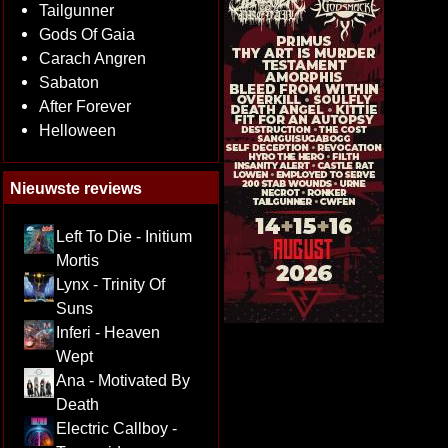
Tailgunner
Gods Of Gaia
Carach Angren
Sabaton
After Forever
Helloween
Nieuwste reviews
Left To Die - Initium
Mortis
Lynx - Trinity Of
Suns
Inferi - Heaven
Wept
Ana - Motivated By
Death
Electric Callboy -