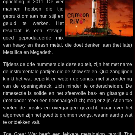
oprichting in 2011. De vier
mannen hebben die tijd
gebruikt om aan hun stijl en
geluid te werken. Het
resultaat is een stevige,
goed geproduceerde mix
van heavy en thrash metal, die doet denken aan (het late)
Metallica en Megadeth.
Tijdens de drie nummers die deze ep telt, zijn het met name
de instrumentale partijen die de show stelen. Qua zanglijnen
klinkt het wat beperkt en weten de songs, met uitzondering
van de openingstrack, zich minder te onderscheiden. De
ritmesectie is solide en het sfeervolle bas- en gitaargeluid
(met onder meer een tiensnarige Bich) mag er zijn. Af en toe
voelen de breaks en overgangen gezocht, maar over het
algemeen zijn het goed te pruimen songs, waarin aardig wat
te ontdekken valt.
The Great War
heeft een lekkere metalgalop, terwijl
The