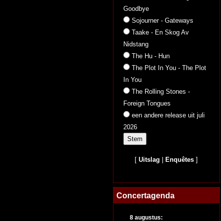
Goodbye
Sojourner - Gateways
Taake - En Skog Av
Nidstang
The Hu - Hun
The Plot In You - The Plot
In You
The Rolling Stones -
Foreign Tongues
een andere release uit juli
2026
[
Uitslag
|
Enquêtes
]
Concertagenda
8 augustus: