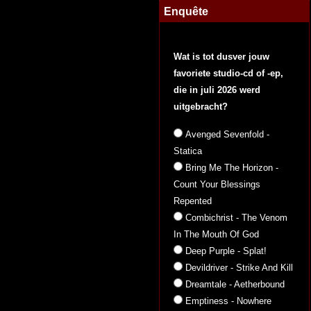
Enquête
Wat is tot dusver jouw
favoriete studio-cd of -ep,
die in juli 2026 werd
uitgebracht?
Avenged Sevenfold -
Statica
Bring Me The Horizon -
Count Your Blessings
Repented
Combichrist - The Venom
In The Mouth Of God
Deep Purple - Splat!
Devildriver - Strike And Kill
Dreamtale - Aetherbound
Emptiness - Nowhere