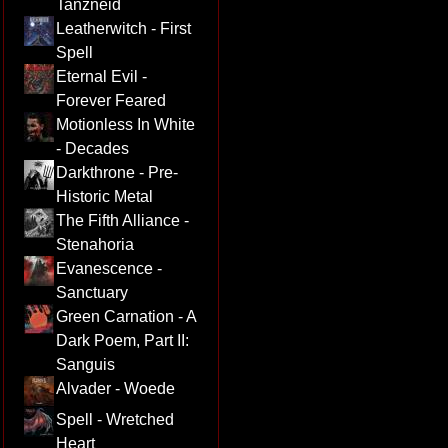
Tanzneid
Leatherwitch - First
Spell
Eternal Evil -
Forever Feared
Motionless In White
- Decades
Darkthrone - Pre-
Historic Metal
The Fifth Alliance -
Stenahoria
Evanescence -
Sanctuary
Green Carnation - A
Dark Poem, Part II:
Sanguis
Alvader - Woede
Spell - Wretched
Heart