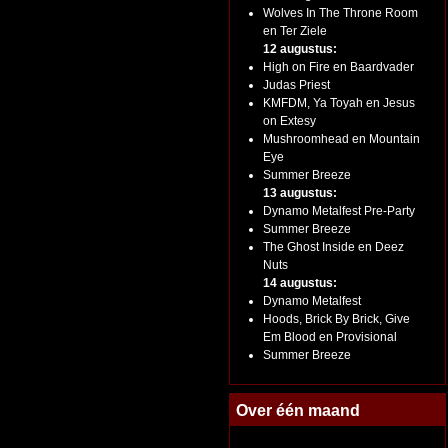
Wolves In The Throne Room
en Ter Ziele
12 augustus:
High on Fire en Baardvader
Judas Priest
KMFDM, Ya Toyah en Jesus
on Extesy
Mushroomhead en Mountain
Eye
Summer Breeze
13 augustus:
Dynamo Metalfest Pre-Party
Summer Breeze
The Ghost Inside en Deez
Nuts
14 augustus:
Dynamo Metalfest
Hoods, Brick By Brick, Give
Em Blood en Provisional
Summer Breeze
Over één maand