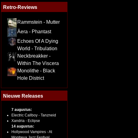
Retro-Reviews
Rammstein - Mutter
Äera - Phantast
Echoes Of A Dying
World - Tribulation
Neckbreakker -
Within The Viscera
Monolithe - Black
Hole District
Nieuwe Releases
7 augustus:
Electric Callboy - Tanzneid
Xandria - Eclipse
14 augustus:
Hollywood Vampires - At
Montreux Jazz Festival