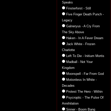
Speaks
Finsterforst - Still
Five Finger Death Punch -
Legacy
Galneryus - A Cry From
The Sky Above
Haken - In A Fever Dream
Jack White - Frozen
Charlotte
Left To Die - Initium Mortis
Madball - Not Your
Kingdom
Moonspell - Far From God
Motionless In White -
Decades
Protest The Hero - Within
Psycroptic - The Pulse Of
Annihilation
Sinner - Boom Bang