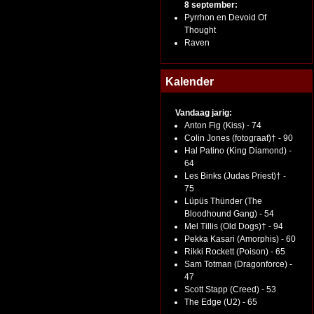
8 september:
Pyrrhon en Devoid Of
Thought
Raven
Kalender
Vandaag jarig:
Anton Fig (Kiss) - 74
Colin Jones (fotograaf)† - 90
Hal Patino (King Diamond) -
64
Les Binks (Judas Priest)† -
75
Lüpüs Thünder (The
Bloodhound Gang) - 54
Mel Tillis (Old Dogs)† - 94
Pekka Kasari (Amorphis) - 60
Rikki Rockett (Poison) - 65
Sam Totman (Dragonforce) -
47
Scott Stapp (Creed) - 53
The Edge (U2) - 65