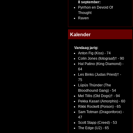
8 september:
Pyrrhon en Devoid Of
Thought
Raven
Kalender
Vandaag jarig:
Anton Fig (Kiss) - 74
Colin Jones (fotograaf)† - 90
Hal Patino (King Diamond) -
64
Les Binks (Judas Priest)† -
75
Lüpüs Thünder (The
Bloodhound Gang) - 54
Mel Tillis (Old Dogs)† - 94
Pekka Kasari (Amorphis) - 60
Rikki Rockett (Poison) - 65
Sam Totman (Dragonforce) -
47
Scott Stapp (Creed) - 53
The Edge (U2) - 65