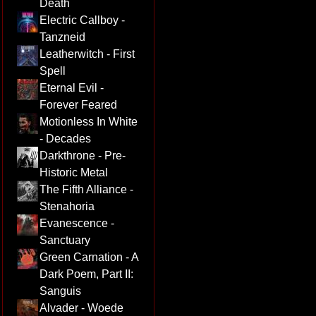
Death
Electric Callboy -
Tanzneid
Leatherwitch - First
Spell
Eternal Evil -
Forever Feared
Motionless In White
- Decades
Darkthrone - Pre-
Historic Metal
The Fifth Alliance -
Stenahoria
Evanescence -
Sanctuary
Green Carnation - A
Dark Poem, Part II:
Sanguis
Alvader - Woede