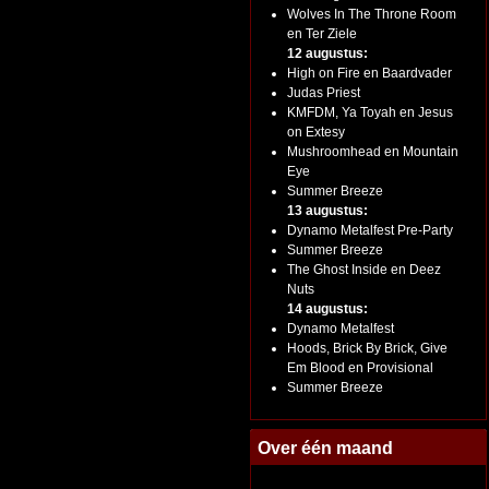
Wolves In The Throne Room
en Ter Ziele
12 augustus:
High on Fire en Baardvader
Judas Priest
KMFDM, Ya Toyah en Jesus
on Extesy
Mushroomhead en Mountain
Eye
Summer Breeze
13 augustus:
Dynamo Metalfest Pre-Party
Summer Breeze
The Ghost Inside en Deez
Nuts
14 augustus:
Dynamo Metalfest
Hoods, Brick By Brick, Give
Em Blood en Provisional
Summer Breeze
Over één maand