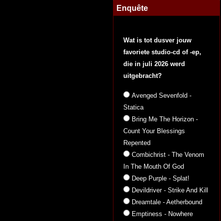
Enquête
Wat is tot dusver jouw
favoriete studio-cd of -ep,
die in juli 2026 werd
uitgebracht?
Avenged Sevenfold -
Statica
Bring Me The Horizon -
Count Your Blessings
Repented
Combichrist - The Venom
In The Mouth Of God
Deep Purple - Splat!
Devildriver - Strike And Kill
Dreamtale - Aetherbound
Emptiness - Nowhere