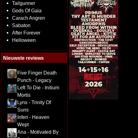
Tailgunner
Gods Of Gaia
Carach Angren
Sabaton
After Forever
Helloween
Nieuwste reviews
Five Finger Death
Punch - Legacy
Left To Die - Initium
Mortis
Lynx - Trinity Of
Suns
Inferi - Heaven
Wept
Ana - Motivated By