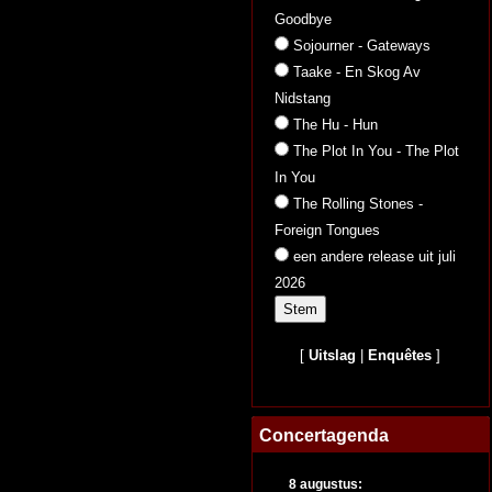
Goodbye
Sojourner - Gateways
Taake - En Skog Av
Nidstang
The Hu - Hun
The Plot In You - The Plot
In You
The Rolling Stones -
Foreign Tongues
een andere release uit juli
2026
[
Uitslag
|
Enquêtes
]
Concertagenda
8 augustus: