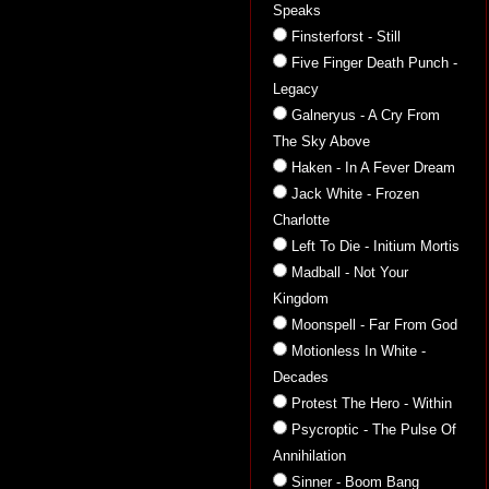
Speaks
Finsterforst - Still
Five Finger Death Punch -
Legacy
Galneryus - A Cry From
The Sky Above
Haken - In A Fever Dream
Jack White - Frozen
Charlotte
Left To Die - Initium Mortis
Madball - Not Your
Kingdom
Moonspell - Far From God
Motionless In White -
Decades
Protest The Hero - Within
Psycroptic - The Pulse Of
Annihilation
Sinner - Boom Bang