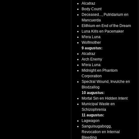
Alcatraz
Body Count
Deceased..., Putridarium en
Mancuerda
Elithium en End of the Dream
Luna Kills en Pacemaker
M'era Luna
Wolfmother
9 augustus:
Alcatraz
Arch Enemy
M'era Luna
Midnight en Phantom
Corporation
Spectral Wound, Invulche en
Blodzallog
10 augustus:
Mortal Sin en Hidden Intent
Municipal Waste en
Schizophrenia
11 augustus:
Lagwagon
Sanguisugabogg,
Revocation en Internal
Bleeding