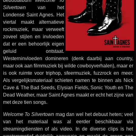
debuutalbum
Welcome To
Silvertown
van het
Londense Saint Agnes. Het
viertal maakt alternatieve
rockmuziek, maar verweeft
zoveel stijlen en invloeden
dat er een behoorlijk eigen
geluid ontstaat.
Westerninvloeden domineren (denk daarbij aan country,
maar ook aan filmmuziek bij wilde cowboyverhalen), maar er
is ook ruimte voor triphop, sfeermuziek, fuzzrock en meer.
Als vergelijksmateriaal schieten namen te binnen als Nick
Cave & The Bad Seeds, Elysian Fields, Sonic Youth en The
Dead Weather, maar Saint Agnes maakt er echt het zijne van
met deze tien songs.
Welcome To Silvertown
mag dan wel het debuut heten; veel
van het materiaal was al eerder beschikbaar via
streamingdiensten of als video. In de diverse clips is het