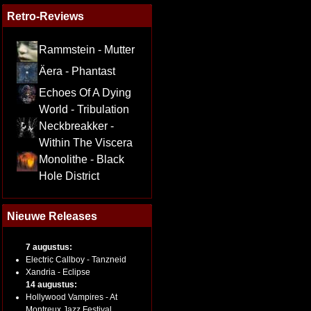
Retro-Reviews
Rammstein - Mutter
Äera - Phantast
Echoes Of A Dying
World - Tribulation
Neckbreakker -
Within The Viscera
Monolithe - Black
Hole District
Nieuwe Releases
7 augustus:
Electric Callboy - Tanzneid
Xandria - Eclipse
14 augustus:
Hollywood Vampires - At
Montreux Jazz Festival