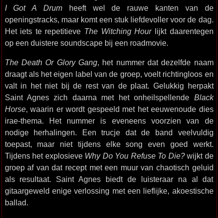
I Got A Drum
heeft wel de rauwe kanten van de
openingstracks, maar komt een stuk liefdevoller voor de dag.
Het iets te repetitieve
The Witching Hour
lijkt daarentegen
op een duistere soundscape bij een roadmovie.
The Death Or Glory Gang
, het nummer dat dezelfde naam
draagt als het eigen label van de groep, voelt richtingloos en
valt in het niet bij de rest van de plaat. Gelukkig herpakt
Saint Agnes zich daarna met het onheilspellende
Black
Horse
, waarin er wordt gespeeld met het eeuwenoude dies
irae-thema. Het nummer is eveneens voorzien van de
nodige herhalingen. Een trucje dat de band veelvuldig
toepast, maar niet tijdens elke song even goed werkt.
Tijdens het explosieve
Why Do You Refuse To Die?
wijkt de
groep af van dat recept met een muur van chaotisch geluid
als resultaat. Saint Agnes biedt de luisteraar na al dat
gitaargeweld enige verlossing met een lieflijke, akoestische
ballad.