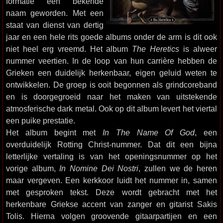
formatie een bekende
naam geworden. Met een
staat van dienst van dertig
jaar en een hele rits goede albums onder de arm is dit ook
niet heel erg vreemd. Het album
The Heretics
is alweer
nummer veertien. In de loop van hun carrière hebben de
Grieken een duidelijk herkenbaar, eigen geluid weten te
ontwikkelen. De groep is ooit begonnen als grindcoreband
en is doorgegroeid naar het maken van uitstekende
atmosferische dark metal. Ook op dit album levert het viertal
een puike prestatie.
Het album begint met
In The Name Of God
, een
overduidelijk Rotting Christ-nummer. Dat dit een bijna
letterlijke vertaling is van het openingsnummer op het
vorige album,
In Nomine Dei Nostri
, zullen we de heren
maar vergeven. Een kerkkoor luidt het nummer in, samen
met gesproken tekst. Deze wordt gebracht met het
herkenbare Griekse accent van zanger en gitarist Sakis
Tolis. Hierna volgen groovende gitaarpartijen en een