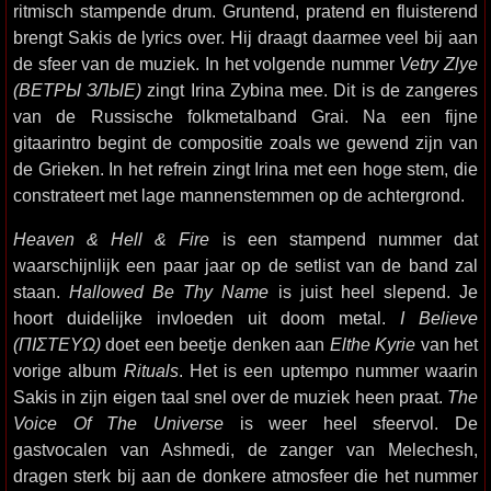
ritmisch stampende drum. Gruntend, pratend en fluisterend
brengt Sakis de lyrics over. Hij draagt daarmee veel bij aan
de sfeer van de muziek. In het volgende nummer
Vetry Zlye
(ВЕТРЫ ЗЛЫЕ)
zingt Irina Zybina mee. Dit is de zangeres
van de Russische folkmetalband Grai. Na een fijne
gitaarintro begint de compositie zoals we gewend zijn van
de Grieken. In het refrein zingt Irina met een hoge stem, die
constrateert met lage mannenstemmen op de achtergrond.
Heaven & Hell & Fire
is een stampend nummer dat
waarschijnlijk een paar jaar op de setlist van de band zal
staan.
Hallowed Be Thy Name
is juist heel slepend. Je
hoort duidelijke invloeden uit doom metal.
I Believe
(ΠΙΣΤΕΥΩ)
doet een beetje denken aan
Elthe Kyrie
van het
vorige album
Rituals
. Het is een uptempo nummer waarin
Sakis in zijn eigen taal snel over de muziek heen praat.
The
Voice Of The Universe
is weer heel sfeervol. De
gastvocalen van Ashmedi, de zanger van Melechesh,
dragen sterk bij aan de donkere atmosfeer die het nummer