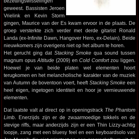
bezettingswisselingen
geweest. Bassisten Jeroen
Vrielink en Kevin Storm
gingen, Maurice van der Es kwam ervoor in de plaats. De
groep versterkte zich verder met derde gitarist Ronald
Landa (ex-Infinite Dawn, Hangover Hero, ex-Delain). Beide
nieuwkomers zijn overigens niet op het album te horen.
Het gerucht ging dat
Stacking Smoke
qua sound tussen
magnum opus
Altitude
(2009) en
Cold Comfort
zou liggen.
Hoewel je van beide platen wel elementen hoort
terugkomen en het melancholische karakter van de muziek
van Autumn de boventoon voert, heeft
Stacking Smoke
een
heel eigen, ingetogen identiteit en hoor je vernieuwende
elementen.
Dat laatste valt al direct op in openingstrack
The Phantom
Limb
. Enerzijds zijn er de zwaarmoedige tokkels en de
stevige riffs, maar anderzijds zijn er een Thin Lizzy-achtig
loopje, zang met een bluesy feel en een keyboardsolo van