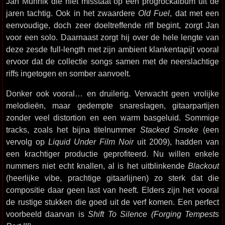
Jan Munnik die niet misstaat op een progrockalbum uit de
jaren tachtig. Ook in het zwaardere
Old Fuel
, dat met een
eenvoudige, doch zeer doeltreffende riff begint, zorgt Jan
voor een solo. Daarnaast zorgt hij over de hele lengte van
deze zesde full-length met zijn ambient klankentapijt vooral
ervoor dat de collectie songs samen met de neerslachtige
riffs ingetogen en somber aanvoelt.
Donker ook vooral… en druilerig. Verwacht geen vrolijke
melodieën, maar gedempte snareslagen, gitaarpartijen
zonder veel distortion en een warm basgeluid. Sommige
tracks, zoals het bijna titelnummer
Stacked Smoke
(een
vervolg op
Liquid Under Film Noir
uit 2009), hadden van
een krachtiger productie geprofiteerd. Nu willen enkele
nummers niet echt knallen, al is het uitblinkende
Blackout
(heerlijke vibe, prachtige gitaarlijnen) zo sterk dat die
compositie daar geen last van heeft. Elders zijn het vooral
de rustige stukken die goed uit de verf komen. Een perfect
voorbeeld daarvan is
Shift To Silence (Forging Tempests