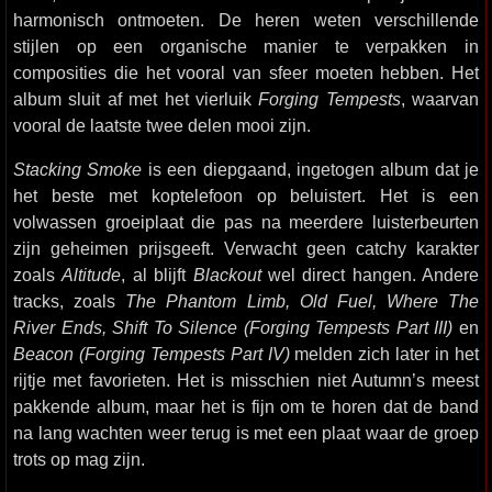
harmonisch ontmoeten. De heren weten verschillende
stijlen op een organische manier te verpakken in
composities die het vooral van sfeer moeten hebben. Het
album sluit af met het vierluik
Forging Tempests
, waarvan
vooral de laatste twee delen mooi zijn.
Stacking Smoke
is een diepgaand, ingetogen album dat je
het beste met koptelefoon op beluistert. Het is een
volwassen groeiplaat die pas na meerdere luisterbeurten
zijn geheimen prijsgeeft. Verwacht geen catchy karakter
zoals
Altitude
, al blijft
Blackout
wel direct hangen. Andere
tracks, zoals
The Phantom Limb, Old Fuel, Where The
River Ends, Shift To Silence (Forging Tempests Part III)
en
Beacon (Forging Tempests Part IV)
melden zich later in het
rijtje met favorieten. Het is misschien niet Autumn’s meest
pakkende album, maar het is fijn om te horen dat de band
na lang wachten weer terug is met een plaat waar de groep
trots op mag zijn.