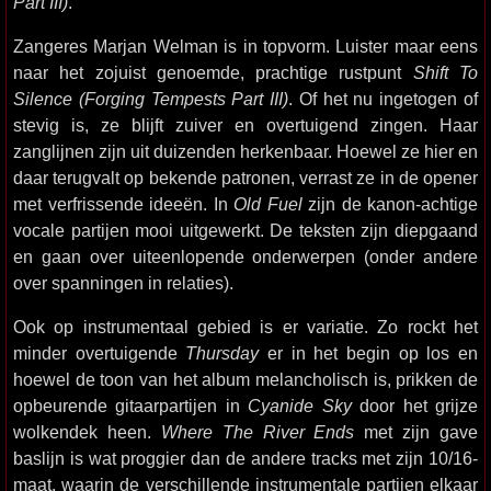
Part III)
.
Zangeres Marjan Welman is in topvorm. Luister maar eens
naar het zojuist genoemde, prachtige rustpunt
Shift To
Silence (Forging Tempests Part III)
. Of het nu ingetogen of
stevig is, ze blijft zuiver en overtuigend zingen. Haar
zanglijnen zijn uit duizenden herkenbaar. Hoewel ze hier en
daar terugvalt op bekende patronen, verrast ze in de opener
met verfrissende ideeën. In
Old Fuel
zijn de kanon-achtige
vocale partijen mooi uitgewerkt. De teksten zijn diepgaand
en gaan over uiteenlopende onderwerpen (onder andere
over spanningen in relaties).
Ook op instrumentaal gebied is er variatie. Zo rockt het
minder overtuigende
Thursday
er in het begin op los en
hoewel de toon van het album melancholisch is, prikken de
opbeurende gitaarpartijen in
Cyanide Sky
door het grijze
wolkendek heen.
Where The River Ends
met zijn gave
baslijn is wat proggier dan de andere tracks met zijn 10/16-
maat, waarin de verschillende instrumentale partijen elkaar