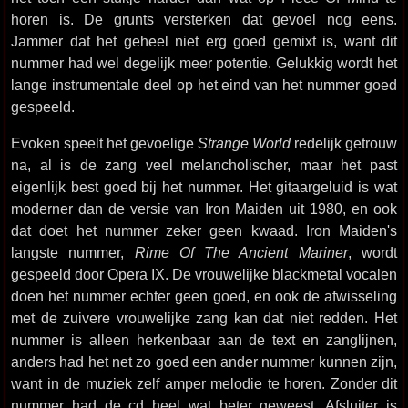
horen is. De grunts versterken dat gevoel nog eens.
Jammer dat het geheel niet erg goed gemixt is, want dit
nummer had wel degelijk meer potentie. Gelukkig wordt het
lange instrumentale deel op het eind van het nummer goed
gespeeld.
Evoken speelt het gevoelige
Strange World
redelijk getrouw
na, al is de zang veel melancholischer, maar het past
eigenlijk best goed bij het nummer. Het gitaargeluid is wat
moderner dan de versie van Iron Maiden uit 1980, en ook
dat doet het nummer zeker geen kwaad. Iron Maiden's
langste nummer,
Rime Of The Ancient Mariner
, wordt
gespeeld door Opera IX. De vrouwelijke blackmetal vocalen
doen het nummer echter geen goed, en ook de afwisseling
met de zuivere vrouwelijke zang kan dat niet redden. Het
nummer is alleen herkenbaar aan de text en zanglijnen,
anders had het net zo goed een ander nummer kunnen zijn,
want in de muziek zelf amper melodie te horen. Zonder dit
nummer had de cd heel wat beter geweest. Afsluiter is