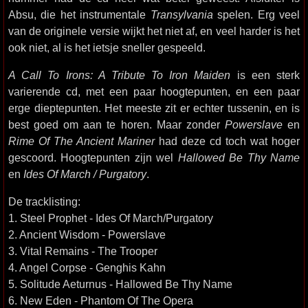
Absu, die het instrumentale
Transylvania
spelen. Erg veel
van de originele versie wijkt het niet af, en veel harder is het
ook niet, al is het ietsje sneller gespeeld.
A Call To Irons: A Tribute To Iron Maiden
is een sterk
varierende cd, met een paar hoogtepunten, en een paar
erge dieptepunten. Het meeste zit er echter tussenin, en is
best goed om aan te horen. Maar zonder
Powerslave
en
Rime Of The Ancient Mariner
had deze cd toch wat hoger
gescoord. Hoogtepunten zijn wel
Hallowed Be Thy Name
en
Ides Of March / Purgatory
.
De tracklisting:
1. Steel Prophet - Ides Of March/Purgatory
2. Ancient Wisdom - Powerslave
3. Vital Remains - The Trooper
4. Angel Corpse - Genghis Kahn
5. Solitude Aeturnus - Hallowed Be Thy Name
6. New Eden - Phantom Of The Opera