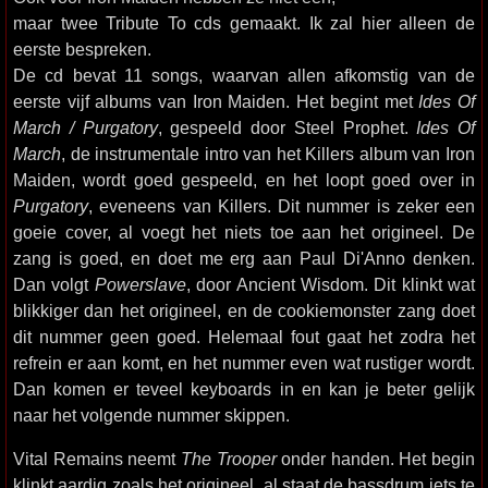
maar twee Tribute To cds gemaakt. Ik zal hier alleen de
eerste bespreken.
De cd bevat 11 songs, waarvan allen afkomstig van de
eerste vijf albums van Iron Maiden. Het begint met
Ides Of
March / Purgatory
, gespeeld door Steel Prophet.
Ides Of
March
, de instrumentale intro van het Killers album van Iron
Maiden, wordt goed gespeeld, en het loopt goed over in
Purgatory
, eveneens van Killers. Dit nummer is zeker een
goeie cover, al voegt het niets toe aan het origineel. De
zang is goed, en doet me erg aan Paul Di'Anno denken.
Dan volgt
Powerslave
, door Ancient Wisdom. Dit klinkt wat
blikkiger dan het origineel, en de cookiemonster zang doet
dit nummer geen goed. Helemaal fout gaat het zodra het
refrein er aan komt, en het nummer even wat rustiger wordt.
Dan komen er teveel keyboards in en kan je beter gelijk
naar het volgende nummer skippen.
Vital Remains neemt
The Trooper
onder handen. Het begin
klinkt aardig zoals het origineel, al staat de bassdrum iets te