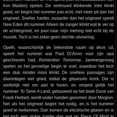
Iron Maiden) spelen. De vertrouwd klinkende intro klinkt
goed, en begint het nummer pas echt, met meer pit dan het
origineel. Sneller, harder, zwaarder dan het origineel speelt
New Eden dit nummer. Alleen de zanger klinkt wat te ver op
de achtergrond, en past naar mijn mening niet echt bij de
muziek. Toch is het zeker geen slechte uitvoering.
Opeth, waarschijnlijk de bekendste naam op deze cd,
speelt het nummer wat Paul Di'Anno voor zijn opa
geschreven had,
Remember Tomorrow
. Jammergenoeg
spelen ze het gevoelige begin te snel, waardoor het toch
een stuk minder mooi klinkt. De snellere passages zijn
daarintegen wel goed, totdat de gitaarsolo komt. Die is
werkelijk niet om aan te horen, en verpest gelijk het
nummer.
To Tame A Land
, gebaseerd op het boek Dune van
Frank Herbert, wordt onder handen genomen door Morgion.
Net als het origineel begint het rustig, en is het nummer
goed te herkennen. Dan komen de electrische gitaren en is
het toch een stukje harder dan wat op Piece Of Mind te