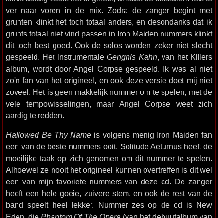
ver naar voren in de mix. Zodra de zanger begint met
grunten klinkt het toch totaal anders, en desondanks dat ik
grunts totaal niet vind passen in Iron Maiden nummers klinkt
dit toch best goed. Ook de solos worden zeker niet slecht
gespeeld. Het instrumentale
Genghis Kahn
, van het Killers
album, wordt door Angel Corpse gespeeld. Ik was al niet
zo'n fan van het origineel, en ook deze versie doet mij niet
zoveel. Het is geen makkelijk nummer om te spelen, met de
vele tempowisselingen, maar Angel Corpse weet zich
aardig te redden.
Hallowed Be Thy Name
is volgens menig Iron Maiden fan
een van de beste nummers ooit. Solitude Aeturnus heeft de
moeilijke taak op zich genomen om dit nummer te spelen.
Alhoewel ze nooit het origineel kunnen overtreffen is dit wel
een van mijn favoriete nummers van deze cd. De zanger
heeft een hele goeie, zuivere stem, en ook de rest van de
band speelt heel lekker. Nummer zes op de cd is New
Eden, die
Phantom Of The Opera
(van het debuutalbum van