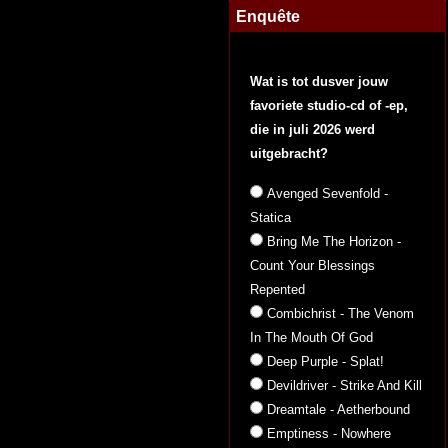
Enquête
Wat is tot dusver jouw
favoriete studio-cd of -ep,
die in juli 2026 werd
uitgebracht?
Avenged Sevenfold -
Statica
Bring Me The Horizon -
Count Your Blessings
Repented
Combichrist - The Venom
In The Mouth Of God
Deep Purple - Splat!
Devildriver - Strike And Kill
Dreamtale - Aetherbound
Emptiness - Nowhere