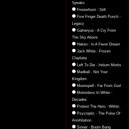
Speaks
Finsterforst - Still
Five Finger Death Punch -
Legacy
Galneryus - A Cry From
The Sky Above
Haken - In A Fever Dream
Jack White - Frozen
Charlotte
Left To Die - Initium Mortis
Madball - Not Your
Kingdom
Moonspell - Far From God
Motionless In White -
Decades
Protest The Hero - Within
Psycroptic - The Pulse Of
Annihilation
Sinner - Boom Bang