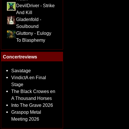
DevilDriver - Strike
And Kill
Gladenfold -
Soulbound
Gluttony - Eulogy
To Blasphemy
Concertreviews
Savatage
VindictA en Final
Stage
The Black Crowes en
A Thousand Horses
Into The Grave 2026
Graspop Metal
Meeting 2026