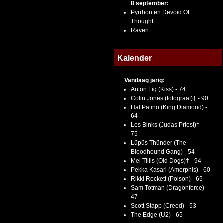
8 september:
Pyrrhon en Devoid Of
Thought
Raven
Kalender
Vandaag jarig:
Anton Fig (Kiss) - 74
Colin Jones (fotograaf)† - 90
Hal Patino (King Diamond) -
64
Les Binks (Judas Priest)† -
75
Lüpüs Thünder (The
Bloodhound Gang) - 54
Mel Tillis (Old Dogs)† - 94
Pekka Kasari (Amorphis) - 60
Rikki Rockett (Poison) - 65
Sam Totman (Dragonforce) -
47
Scott Stapp (Creed) - 53
The Edge (U2) - 65