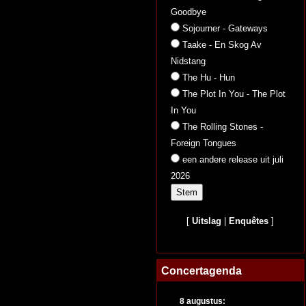
Goodbye
Sojourner - Gateways
Taake - En Skog Av
Nidstang
The Hu - Hun
The Plot In You - The Plot
In You
The Rolling Stones -
Foreign Tongues
een andere release uit juli
2026
[
Uitslag
|
Enquêtes
]
Concertagenda
8 augustus: