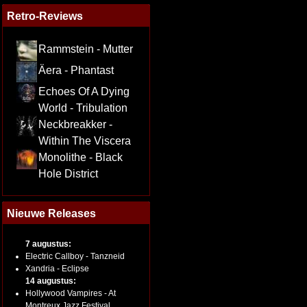
Retro-Reviews
Rammstein - Mutter
Äera - Phantast
Echoes Of A Dying
World - Tribulation
Neckbreakker -
Within The Viscera
Monolithe - Black
Hole District
Nieuwe Releases
7 augustus:
Electric Callboy - Tanzneid
Xandria - Eclipse
14 augustus:
Hollywood Vampires - At
Montreux Jazz Festival