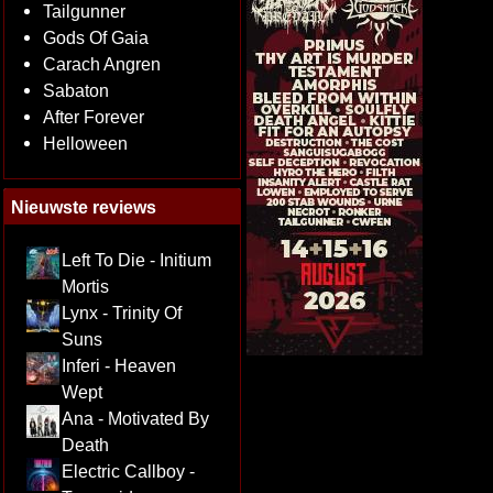
Tailgunner
Gods Of Gaia
Carach Angren
Sabaton
After Forever
Helloween
Nieuwste reviews
Left To Die - Initium
Mortis
Lynx - Trinity Of
Suns
Inferi - Heaven
Wept
Ana - Motivated By
Death
Electric Callboy -