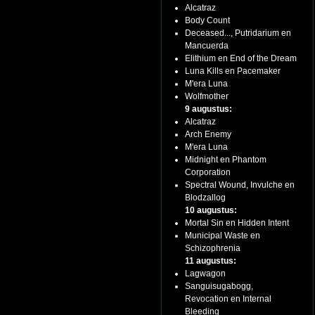
Alcatraz
Body Count
Deceased..., Putridarium en
Mancuerda
Elithium en End of the Dream
Luna Kills en Pacemaker
M'era Luna
Wolfmother
9 augustus:
Alcatraz
Arch Enemy
M'era Luna
Midnight en Phantom
Corporation
Spectral Wound, Invulche en
Blodzallog
10 augustus:
Mortal Sin en Hidden Intent
Municipal Waste en
Schizophrenia
11 augustus:
Lagwagon
Sanguisugabogg,
Revocation en Internal
Bleeding