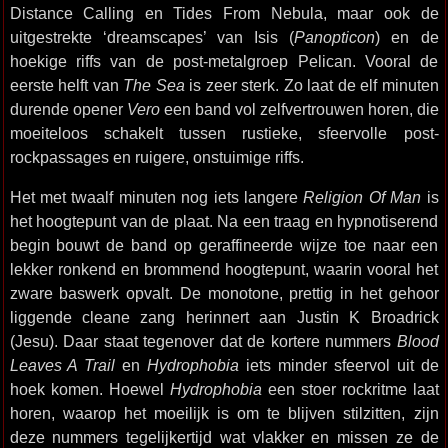
Distance Calling en Tides From Nebula, maar ook de
uitgestrekte ‘dreamscapes’ van Isis (
Panopticon
) en de
hoekige riffs van de post-metalgroep Pelican. Vooral de
eerste helft van
The Sea
is zeer sterk. Zo laat de elf minuten
durende opener
Vero
een band vol zelfvertrouwen horen, die
moeiteloos schakelt tussen rustieke, sfeervolle post-
rockpassages en ruigere, onstuimige riffs.
Het met twaalf minuten nog iets langere
Religion Of Man
is
het hoogtepunt van de plaat. Na een traag en hypnotiserend
begin bouwt de band op geraffineerde wijze toe naar een
lekker ronkend en brommend hoogtepunt, waarin vooral het
zware baswerk opvalt. De monotone, prettig in het gehoor
liggende cleane zang herinnert aan Justin K Broadrick
(Jesu). Daar staat tegenover dat de kortere nummers
Blood
Leaves A Trail
en
Hydrophobia
iets minder sfeervol uit de
hoek komen. Hoewel
Hydrophobia
een stoer rockritme laat
horen, waarop het moeilijk is om te blijven stilzitten, zijn
deze nummers tegelijkertijd wat vlakker en missen ze de