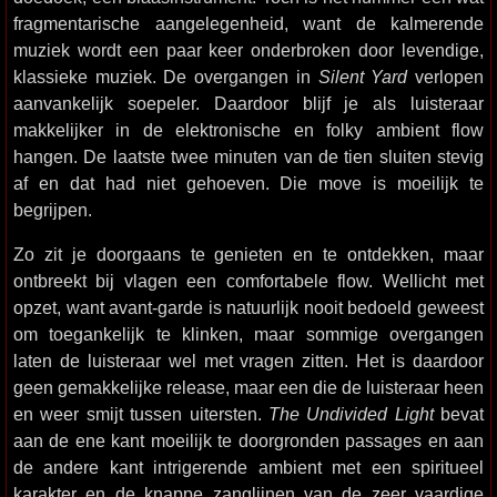
fragmentarische aangelegenheid, want de kalmerende
muziek wordt een paar keer onderbroken door levendige,
klassieke muziek. De overgangen in
Silent Yard
verlopen
aanvankelijk soepeler. Daardoor blijf je als luisteraar
makkelijker in de elektronische en folky ambient flow
hangen. De laatste twee minuten van de tien sluiten stevig
af en dat had niet gehoeven. Die move is moeilijk te
begrijpen.
Zo zit je doorgaans te genieten en te ontdekken, maar
ontbreekt bij vlagen een comfortabele flow. Wellicht met
opzet, want avant-garde is natuurlijk nooit bedoeld geweest
om toegankelijk te klinken, maar sommige overgangen
laten de luisteraar wel met vragen zitten. Het is daardoor
geen gemakkelijke release, maar een die de luisteraar heen
en weer smijt tussen uitersten.
The Undivided Light
bevat
aan de ene kant moeilijk te doorgronden passages en aan
de andere kant intrigerende ambient met een spiritueel
karakter en de knappe zanglijnen van de zeer vaardige