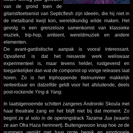
van de grond toen de
gitarist/toetsenist van Septicflesh zijn ideeën, die hij niet in
de metalband kwijt kon, wereldkundig wilde maken. Het
gevolg is een grenzeloze samenkomst van klassieke
muziek, trip-hop, ambient, wereldmuziek en andere
elementen.
De avant-gardistische aanpak is vooral interessant.
Opvallend is dat het nieuwste werk weliswaar
experimenteel is, maar tevens helder, rustgevend en
toegankelijker dan wat de componist op vorige releases laat
horen. Zo is het triphoppende titelnummer makkelijk
verteerbaar en datzelfde geldt voor het afsluitende, deels
post-rockende
Ying & Yang
.
In laatstgenoemde schittert zangeres Androniki Skoula met
haar theatrale zang en het blijft niet bij dat moment. Zo
begint ze al solo in de openingstrack
Tazama Jua
(waarin
ze aan Ofra Haza herinnert). Buitengewoon knap hoe ze de
nummers verrijkt met haar grote bereik en emotionele