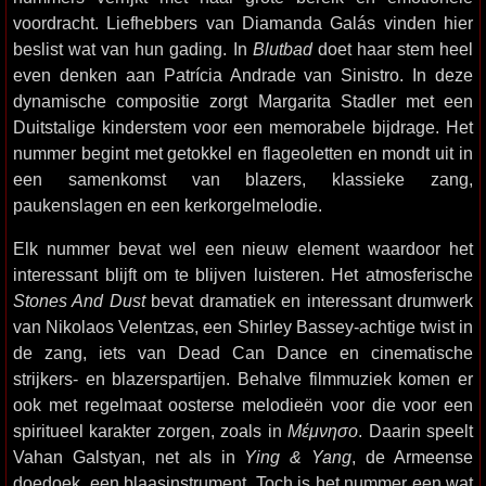
voordracht. Liefhebbers van Diamanda Galás vinden hier
beslist wat van hun gading. In
Blutbad
doet haar stem heel
even denken aan Patrícia Andrade van Sinistro. In deze
dynamische compositie zorgt Margarita Stadler met een
Duitstalige kinderstem voor een memorabele bijdrage. Het
nummer begint met getokkel en flageoletten en mondt uit in
een samenkomst van blazers, klassieke zang,
paukenslagen en een kerkorgelmelodie.
Elk nummer bevat wel een nieuw element waardoor het
interessant blijft om te blijven luisteren. Het atmosferische
Stones And Dust
bevat dramatiek en interessant drumwerk
van Nikolaos Velentzas, een Shirley Bassey-achtige twist in
de zang, iets van Dead Can Dance en cinematische
strijkers- en blazerspartijen. Behalve filmmuziek komen er
ook met regelmaat oosterse melodieën voor die voor een
spiritueel karakter zorgen, zoals in
Mέμνησο
. Daarin speelt
Vahan Galstyan, net als in
Ying & Yang
, de Armeense
doedoek, een blaasinstrument. Toch is het nummer een wat