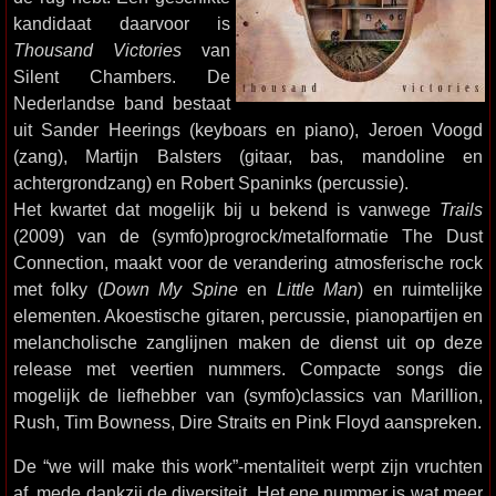
kandidaat daarvoor is
Thousand Victories
van
Silent Chambers. De
Nederlandse band bestaat
uit Sander Heerings (keyboars en piano), Jeroen Voogd
(zang), Martijn Balsters (gitaar, bas, mandoline en
achtergrondzang) en Robert Spaninks (percussie).
Het kwartet dat mogelijk bij u bekend is vanwege
Trails
(2009) van de (symfo)progrock/metalformatie The Dust
Connection, maakt voor de verandering atmosferische rock
met folky (
Down My Spine
en
Little Man
) en ruimtelijke
elementen. Akoestische gitaren, percussie, pianopartijen en
melancholische zanglijnen maken de dienst uit op deze
release met veertien nummers. Compacte songs die
mogelijk de liefhebber van (symfo)classics van Marillion,
Rush, Tim Bowness, Dire Straits en Pink Floyd aanspreken.
De “we will make this work”-mentaliteit werpt zijn vruchten
af, mede dankzij de diversiteit. Het ene nummer is wat meer