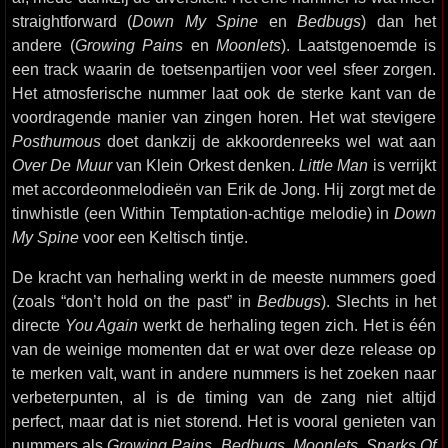
straightforward (
Down My Spine
en
Bedbugs
) dan het
andere (
Growing Pains
en
Moonlets
). Laatstgenoemde is
een track waarin de toetsenpartijen voor veel sfeer zorgen.
Het atmosferische nummer laat ook de sterke kant van de
voordragende manier van zingen horen. Het wat stevigere
Posthumous
doet dankzij de akkoordenreeks wel wat aan
Over De Muur
van Klein Orkest denken.
Little Man
is verrijkt
met accordeonmelodieën van Erik de Jong. Hij zorgt met de
tinwhistle (een Within Temptation-achtige melodie) in
Down
My Spine
voor een Keltisch tintje.
De kracht van herhaling werkt in de meeste nummers goed
(zoals “don’t hold on the past” in
Bedbugs
). Slechts in het
directe
You Again
werkt de herhaling tegen zich. Het is één
van de weinige momenten dat er wat over deze release op
te merken valt, want in andere nummers is het zoeken naar
verbeterpunten, al is de timing van de zang niet altijd
perfect, maar dat is niet storend. Het is vooral genieten van
nummers als
Growing Pains, Bedbugs, Moonlets, Sparks Of