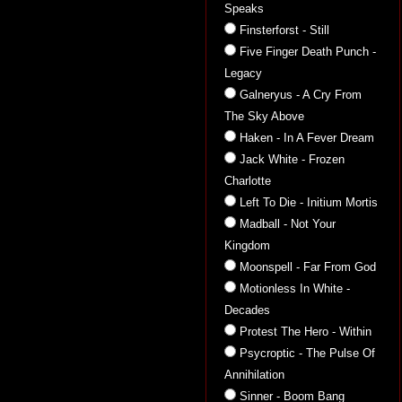
Speaks
Finsterforst - Still
Five Finger Death Punch -
Legacy
Galneryus - A Cry From
The Sky Above
Haken - In A Fever Dream
Jack White - Frozen
Charlotte
Left To Die - Initium Mortis
Madball - Not Your
Kingdom
Moonspell - Far From God
Motionless In White -
Decades
Protest The Hero - Within
Psycroptic - The Pulse Of
Annihilation
Sinner - Boom Bang