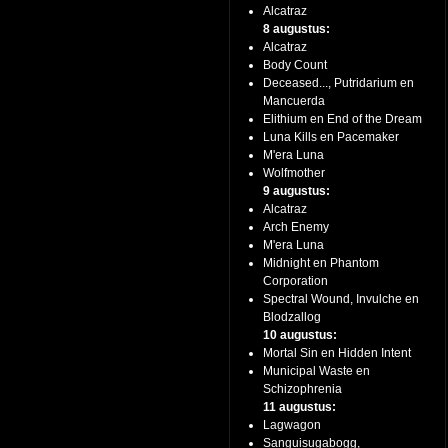
Alcatraz
8 augustus:
Alcatraz
Body Count
Deceased..., Putridarium en
Mancuerda
Elithium en End of the Dream
Luna Kills en Pacemaker
M'era Luna
Wolfmother
9 augustus:
Alcatraz
Arch Enemy
M'era Luna
Midnight en Phantom
Corporation
Spectral Wound, Invulche en
Blodzallog
10 augustus:
Mortal Sin en Hidden Intent
Municipal Waste en
Schizophrenia
11 augustus:
Lagwagon
Sanguisugabogg,