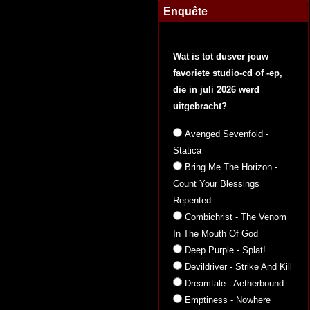
Enquête
Wat is tot dusver jouw
favoriete studio-cd of -ep,
die in juli 2026 werd
uitgebracht?
Avenged Sevenfold -
Statica
Bring Me The Horizon -
Count Your Blessings
Repented
Combichrist - The Venom
In The Mouth Of God
Deep Purple - Splat!
Devildriver - Strike And Kill
Dreamtale - Aetherbound
Emptiness - Nowhere