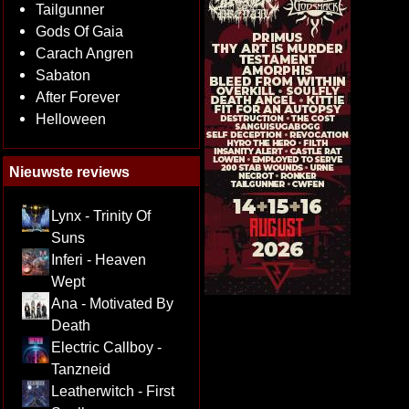
Tailgunner
Gods Of Gaia
Carach Angren
Sabaton
After Forever
Helloween
Nieuwste reviews
Lynx - Trinity Of
Suns
Inferi - Heaven
Wept
Ana - Motivated By
Death
Electric Callboy -
Tanzneid
Leatherwitch - First