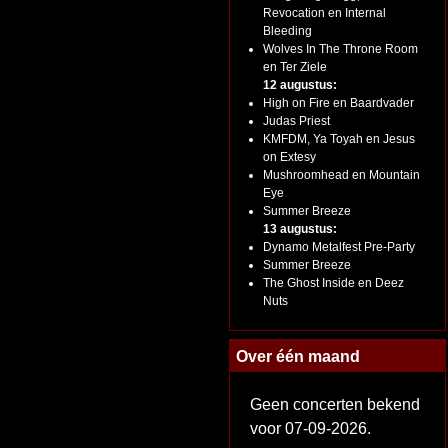
Revocation en Internal
Bleeding
Wolves In The Throne Room
en Ter Ziele
12 augustus:
High on Fire en Baardvader
Judas Priest
KMFDM, Ya Toyah en Jesus
on Extesy
Mushroomhead en Mountain
Eye
Summer Breeze
13 augustus:
Dynamo Metalfest Pre-Party
Summer Breeze
The Ghost Inside en Deez
Nuts
Over één maand
Geen concerten bekend
voor 07-09-2026.