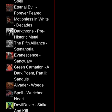
Spell
Eternal Evil -
Forever Feared
Motionless In White
- Decades
Darkthrone - Pre-
Historic Metal
The Fifth Alliance -
Stenahoria
Evanescence -
Sanctuary
Green Carnation - A
Dark Poem, Part II:
Sanguis
Alvader - Woede
Spell - Wretched
Heart
DevilDriver - Strike
And Kill