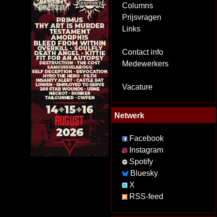
Columns
Prijsvragen
Links
Contact info
Medewerkers
Vacature
Netwerk
Facebook
Instagram
Spotify
Bluesky
X
RSS-feed