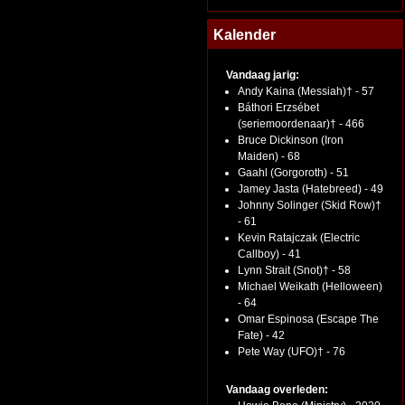
Kalender
Vandaag jarig:
Andy Kaina (Messiah)† - 57
Báthori Erzsébet
(seriemoordenaar)† - 466
Bruce Dickinson (Iron
Maiden) - 68
Gaahl (Gorgoroth) - 51
Jamey Jasta (Hatebreed) - 49
Johnny Solinger (Skid Row)†
- 61
Kevin Ratajczak (Electric
Callboy) - 41
Lynn Strait (Snot)† - 58
Michael Weikath (Helloween)
- 64
Omar Espinosa (Escape The
Fate) - 42
Pete Way (UFO)† - 76
Vandaag overleden: