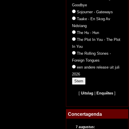
Goodbye
Sojourner - Gateways
Taake - En Skog Av
Nidstang
The Hu - Hun
The Plot In You - The Plot
In You
The Rolling Stones -
Foreign Tongues
een andere release uit juli
2026
[
Uitslag
|
Enquêtes
]
Concertagenda
7 augustus: