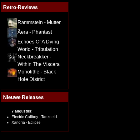
Retro-Reviews
Rammstein - Mutter
Äera - Phantast
Echoes Of A Dying
World - Tribulation
Neckbreakker -
Within The Viscera
Monolithe - Black
Hole District
Nieuwe Releases
7 augustus:
Electric Callboy - Tanzneid
Xandria - Eclipse