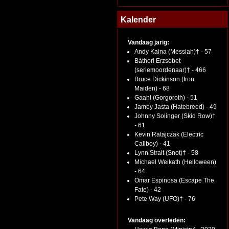
Kalender
Vandaag jarig:
Andy Kaina (Messiah)† - 57
Báthori Erzsébet
(seriemoordenaar)† - 466
Bruce Dickinson (Iron
Maiden) - 68
Gaahl (Gorgoroth) - 51
Jamey Jasta (Hatebreed) - 49
Johnny Solinger (Skid Row)†
- 61
Kevin Ratajczak (Electric
Callboy) - 41
Lynn Strait (Snot)† - 58
Michael Weikath (Helloween)
- 64
Omar Espinosa (Escape The
Fate) - 42
Pete Way (UFO)† - 76
Vandaag overleden: