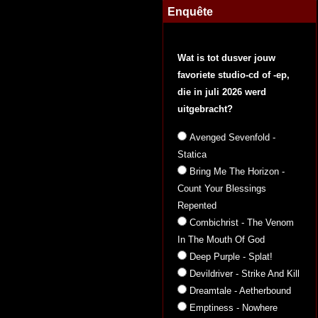
Enquête
Wat is tot dusver jouw
favoriete studio-cd of -ep,
die in juli 2026 werd
uitgebracht?
Avenged Sevenfold -
Statica
Bring Me The Horizon -
Count Your Blessings
Repented
Combichrist - The Venom
In The Mouth Of God
Deep Purple - Splat!
Devildriver - Strike And Kill
Dreamtale - Aetherbound
Emptiness - Nowhere