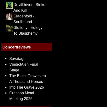
DevilDriver - Strike
And Kill
Gladenfold -
Soulbound
Gluttony - Eulogy
To Blasphemy
Concertreviews
Savatage
VindictA en Final
Stage
The Black Crowes en
A Thousand Horses
Into The Grave 2026
Graspop Metal
Meeting 2026