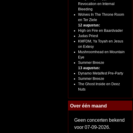
Revocation en Internal
Bleeding
Wolves In The Throne Room
en Ter Ziele
12 augustus:
High on Fire en Baardvader
Judas Priest
KMFDM, Ya Toyah en Jesus
on Extesy
Mushroomhead en Mountain
Eye
Summer Breeze
13 augustus:
Dynamo Metalfest Pre-Party
Summer Breeze
The Ghost Inside en Deez
Nuts
Over één maand
Geen concerten bekend
voor 07-09-2026.