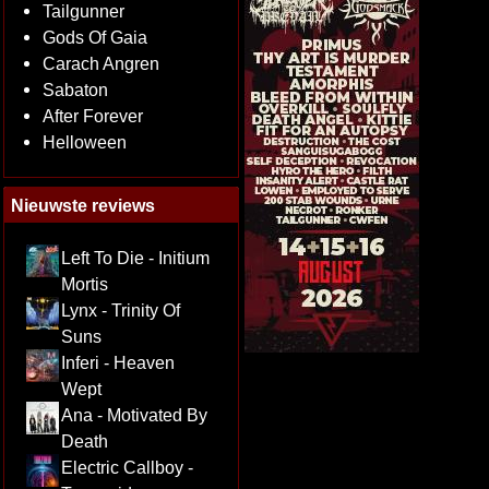
Tailgunner
Gods Of Gaia
Carach Angren
Sabaton
After Forever
Helloween
Nieuwste reviews
Left To Die - Initium
Mortis
Lynx - Trinity Of
Suns
Inferi - Heaven
Wept
Ana - Motivated By
Death
Electric Callboy -