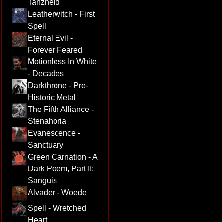
Tanzneid
Leatherwitch - First
Spell
Eternal Evil -
Forever Feared
Motionless In White
- Decades
Darkthrone - Pre-
Historic Metal
The Fifth Alliance -
Stenahoria
Evanescence -
Sanctuary
Green Carnation - A
Dark Poem, Part II:
Sanguis
Alvader - Woede
Spell - Wretched
Heart