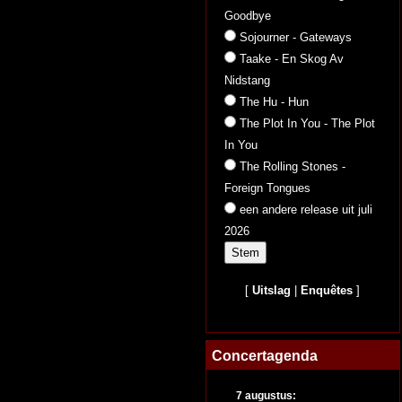
Goodbye
Sojourner - Gateways
Taake - En Skog Av
Nidstang
The Hu - Hun
The Plot In You - The Plot
In You
The Rolling Stones -
Foreign Tongues
een andere release uit juli
2026
[
Uitslag
|
Enquêtes
]
Concertagenda
7 augustus: