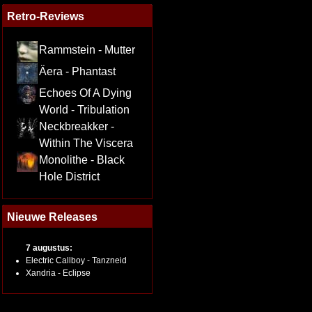
Retro-Reviews
Rammstein - Mutter
Äera - Phantast
Echoes Of A Dying
World - Tribulation
Neckbreakker -
Within The Viscera
Monolithe - Black
Hole District
Nieuwe Releases
7 augustus:
Electric Callboy - Tanzneid
Xandria - Eclipse