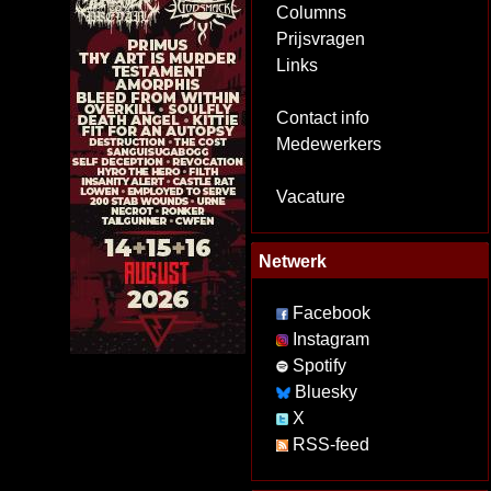
Columns
Prijsvragen
Links
Contact info
Medewerkers
Vacature
Netwerk
Facebook
Instagram
Spotify
Bluesky
X
RSS-feed