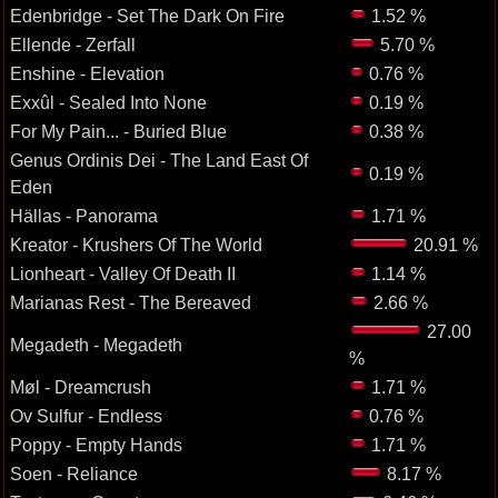
Edenbridge - Set The Dark On Fire
1.52 %
Ellende - Zerfall
5.70 %
Enshine - Elevation
0.76 %
Exxûl - Sealed Into None
0.19 %
For My Pain... - Buried Blue
0.38 %
Genus Ordinis Dei - The Land East Of
0.19 %
Eden
Hällas - Panorama
1.71 %
Kreator - Krushers Of The World
20.91 %
Lionheart - Valley Of Death II
1.14 %
Marianas Rest - The Bereaved
2.66 %
27.00
Megadeth - Megadeth
%
Møl - Dreamcrush
1.71 %
Ov Sulfur - Endless
0.76 %
Poppy - Empty Hands
1.71 %
Soen - Reliance
8.17 %