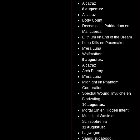
Alcatraz
8 augustus:
Alcatraz
Body Count
Deceased..., Putridarium en
Mancuerda
Elithium en End of the Dream
Luna Kills en Pacemaker
M'era Luna
Wolfmother
9 augustus:
Alcatraz
Arch Enemy
M'era Luna
Midnight en Phantom
Corporation
Spectral Wound, Invulche en
Blodzallog
10 augustus:
Mortal Sin en Hidden Intent
Municipal Waste en
Schizophrenia
11 augustus:
Lagwagon
Sanguisugabogg,