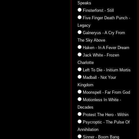
Speaks
Finsterforst - Still
Five Finger Death Punch -
Legacy
Galneryus - A Cry From
The Sky Above
Haken - In A Fever Dream
Jack White - Frozen
Charlotte
Left To Die - Initium Mortis
Madball - Not Your
Kingdom
Moonspell - Far From God
Motionless In White -
Decades
Protest The Hero - Within
Psycroptic - The Pulse Of
Annihilation
Sinner - Boom Bang