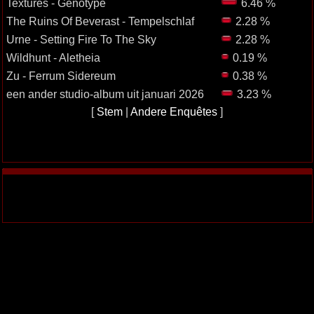
Textures - Genotype
6.46 %
The Ruins Of Beverast - Tempelschlaf
2.28 %
Urne - Setting Fire To The Sky
2.28 %
Wildhunt - Aletheia
0.19 %
Zu - Ferrum Sidereum
0.38 %
een ander studio-album uit januari 2026
3.23 %
[
Stem
|
Andere Enquêtes
]