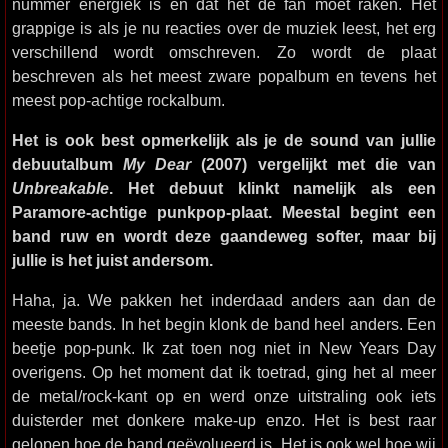
nummer energiek is en dat het de fan moet raken. Het
grappige is als je nu reacties over de muziek leest, het erg
verschillend wordt omschreven. Zo wordt de plaat
beschreven als het meest zware popalbum en tevens het
meest pop-achtige rockalbum.
Het is ook best opmerkelijk als je de sound van jullie
debuutalbum
My Dear
(2007) vergelijkt met die van
Unbreakable
. Het debuut klinkt namelijk als een
Paramore-achtige punkpop-plaat. Meestal begint een
band ruw en wordt deze gaandeweg softer, maar bij
jullie is het juist andersom.
Haha, ja. We pakken het inderdaad anders aan dan de
meeste bands. In het begin klonk de band heel anders. Een
beetje pop-punk. Ik zat toen nog niet in New Years Day
overigens. Op het moment dat ik toetrad, ging het al meer
de metal/rock-kant op en werd onze uitstraling ook iets
duisterder met donkere make-up enzo. Het is best raar
gelopen hoe de band geëvolueerd is. Het is ook wel hoe wij