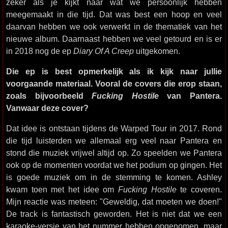
zeker als je kijkt naar wat we persoonlijk hebben
meegemaakt in die tijd. Dat was best een hoop en veel
daarvan hebben we ook verwerkt in de thematiek van het
nieuwe album. Daarnaast hebben we veel getourd en is er
in 2018 nog de ep
Diary Of A Creep
uitgekomen.
Die ep is best opmerkelijk als ik kijk naar jullie
voorgaande materiaal. Vooral de covers die erop staan,
zoals bijvoorbeeld
Fucking Hostile
van Pantera.
Vanwaar deze cover?
Dat idee is ontstaan tijdens de Warped Tour in 2017. Rond
die tijd luisterden we allemaal erg veel naar Pantera en
stond die muziek vrijwel altijd op. Zo speelden we Pantera
ook op de momenten voordat we het podium op gingen. Het
is goede muziek om in de stemming te komen. Ashley
kwam toen met het idee om
Fucking Hostile
te coveren.
Mijn reactie was meteen: "Geweldig, dat moeten we doen!"
De track is fantastisch geworden. Het is niet dat we een
karaoke-versie van het nummer hebben opgenomen, maar