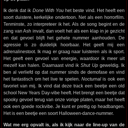
Ik denk dat ik
Done With You
het beste vind. Het heeft een
soort duistere, kerkelijke ondertoon. Net als een horrorfilm.
Tenminste, zo interpreteer ik het. Als de song begint en de
zang van Ash invalt, dan voelt het als een klap in je gezicht
en dat gevoel blijft het gehele nummer aanhouden. De
agressie is zo duidelijk hoorbaar. Het geeft mij een
adrenalinestoot. Ik mag er graag naar luisteren als ik sport.
Het geeft een gevoel van energie, waardoor ik meer uit
mezelf kan halen. Daarnaast vind ik
Shut Up
geweldig. Ik
ben al verliefd op dat nummer sinds de demofase en vind
het fantastisch om het live te spelen.
Nocturnal
is ook een
favoriet van mij. Ik vind dat deze track een beetje een old
school New Years Day-vibe heeft. Het brengt een beetje dat
spooky gevoel terug van onze vorige platen, maar het heeft
ook een goede rockvibe. Je kunt er prettig op headbangen.
Het is een beetje een soort Halloween-dance-nummer.
Wat me erg opvalt is, als ik kijk naar de line-up van de