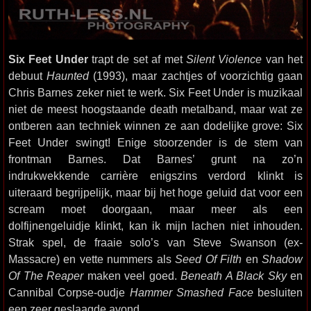
Six Feet Under
trapt de set af met
Silent Violence
van het
debuut
Haunted
(1993), maar zachtjes of voorzichtig gaan
Chris Barnes zeker niet te werk. Six Feet Under is muzikaal
niet de meest hoogstaande death metalband, maar wat ze
ontberen aan techniek winnen ze aan dodelijke grove: Six
Feet Under swingt! Enige stoorzender is de stem van
frontman Barnes. Dat Barnes’ grunt na zo’n
indrukwekkende carrière enigszins verdord klinkt is
uiteraard begrijpelijk, maar bij het hoge geluid dat voor een
scream moet doorgaan, maar meer als een
dolfijnengeluidje klinkt, kan ik mijn lachen niet inhouden.
Strak spel, de fraaie solo’s van Steve Swanson (ex-
Massacre) en vette nummers als
Seed Of Filth
en
Shadow
Of The Reaper
maken veel goed.
Beneath A Black Sky
en
Cannibal Corpse-oudje
Hammer Smashed Face
besluiten
een zeer geslaagde avond.