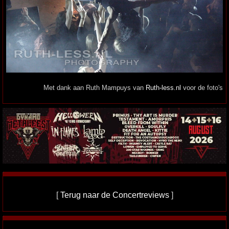
Met dank aan Ruth Mampuys van
Ruth-less.nl
voor de foto's
[
Terug naar de Concertreviews
]