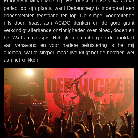
Eindhoven Metal Meeting. Het drietal Duitsers was daar
perfect op zijn plaats, want Debauchery is inderdaad een
doodsmetalen feestband ten top. De simpel voortrollende
riffs doen haast aan AC/DC denken en de gore grunt
verkondigt allerhande onzinnigheden over bloed, doden en
het Warhammer-spel. Het lijkt allemaal erg op de hoofdact
van vanavond en voor nadere beluistering is het mij
allemaal wat te simpel, maar live krijgt het de hoofden wel
aan het knikken.