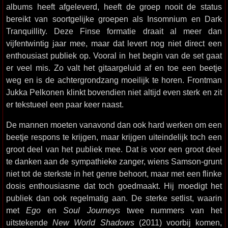
albums heeft afgeleverd, heeft de groep nooit de status
bereikt van soortgelijke groepen als Insomnium en Dark
Tranquillity. Deze Finse formatie draait al meer dan
vijfentwintig jaar mee, maar dat levert nog niet direct een
enthousiast publiek op. Vooral in het begin van de set gaat
er veel mis. Zo valt het gitaargeluid af en toe een beetje
weg en is de achtergrondzang moeilijk te horen. Frontman
Jukka Pelkonen klinkt bovendien niet altijd even sterk en zit
er tekstueel een paar keer naast.
De mannen moeten vanavond dan ook hard werken om een
beetje respons te krijgen, maar krijgen uiteindelijk toch een
groot deel van het publiek mee. Dat is voor een groot deel
te danken aan de sympathieke zanger, wiens Samson-grunt
niet tot de sterkste in het genre behoort, maar met een flinke
dosis enthousiasme dat toch goedmaakt. Hij moedigt het
publiek dan ook regelmatig aan. De sterke setlist, waarin
met
Ego
en
Soul Journeys
twee nummers van het
uitstekende
New World Shadows
(2011) voorbij komen,