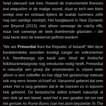
helpt uiteraard ook mee. Hoewel de instrumentele finesses
wat wegvallen in de matige sound, slaat er toch een klein
vonkje over en ontstaat tijdens de laatste nummers zelfs
nog een aardige moshpit. Het hoogtepunt is
New Dynamic
van
Beyond
(2013), niet alleen vanwege de catchy riffs,
maar ook vanwege de sterk duellerende gitaristen – die
nota bene door de toetsenist gefilmd worden!
“We are
Primordial
from the Republic of Ireland!” Met deze
karakteristieke woorden kondigt zanger en volksmenner
A.A. Nemtheanga zijn band aan. Alsof de Keltische
folk/blackmetalgroep nog introductie nodig heeft. Primordial
is natuurlijk een groep die onomstreden is: vrijwel ieder
album is een voltreffer en live stijgt het gezelschap meestal
ook nog eens boven zichzelf uit. Vanavond gebeurt dat zeer
zeker. Het is lang geleden dat ik de mannen zo in topvorm
heb gehoord. De fantastische setlist scheelt natuurlijk al
een slok op een borrel, want het is een gouden zet om met
het geniale
As Rome Burns
(van het alom bejubelde
To The