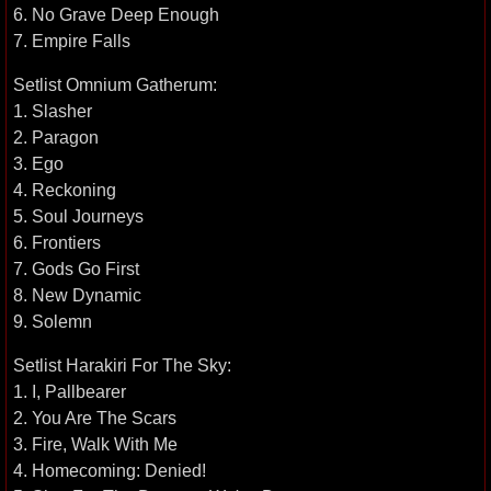
6. No Grave Deep Enough
7. Empire Falls
Setlist Omnium Gatherum:
1. Slasher
2. Paragon
3. Ego
4. Reckoning
5. Soul Journeys
6. Frontiers
7. Gods Go First
8. New Dynamic
9. Solemn
Setlist Harakiri For The Sky:
1. I, Pallbearer
2. You Are The Scars
3. Fire, Walk With Me
4. Homecoming: Denied!