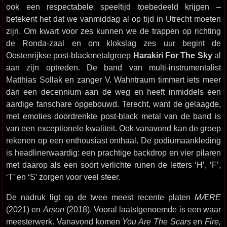
ook een respectabele speeltijd toebedeeld krijgen –
betekent het dat we vanmiddag al op tijd in Utrecht moeten
zijn. Om kwart voor zes kunnen we de trappen op richting
de Ronda-zaal en om klokslag zes uur begint de
Oostenrijkse post-blackmetalgroep
Harakiri For The Sky
al
aan zijn optreden. De band van multi-instrumentalist
Matthias Sollak en zanger V. Wahntraum timmert iets meer
dan een decennium aan de weg en heeft inmiddels een
aardige fanschare opgebouwd. Terecht, want de gelaagde,
met emoties doordrenkte post-black metal van de band is
van een exceptionele kwaliteit. Ook vanavond kan de groep
rekenen op een enthousiast onthaal. De podiumaankleding
is headlinerwaardig: een prachtige backdrop en vier pilaren
met daarop als een soort verlichte runen de letters ‘H’, ‘F’,
‘T’ en ‘S’ zorgen voor veel sfeer.
De nadruk ligt op de twee meest recente platen
MÆRE
(2021) en
Arson
(2018). Vooral laatstgenoemde is een waar
meesterwerk. Vanavond komen
You Are The Scars
en
Fire,