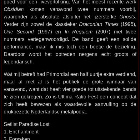
goed voor een livevertolking. Van het meest recente werk
Obsidian
komen vanavond twee nummers voorbij,
waaronder als absolute afsluiter het ijzersterke
Ghosts
.
Verder zijn zowel de klassieker
Draconian Times
(1995),
One Second
(1997) en
In Requiem
(2007) met twee
nummers vertegenwoordigd. De band geeft een solide
performance, maar ik mis toch een beetje de bezieling.
Daardoor wordt het optreden nergens echt groots of
legendarisch.
Wat mij betreft had Primordial een half uurtje extra verdiend,
maar al met al is het publiek de grote winnaar van
vanavond, want dat heeft vier goede tot uitstekende bands
te zien gekregen. Zo is Ultima Ratio Fest een concept dat
zich heeft bewezen als waardevolle aanvulling op de
drukbezette Nederlandse metalpodia.
Setlist Paradise Lost:
1. Enchantment
2. Forsaken