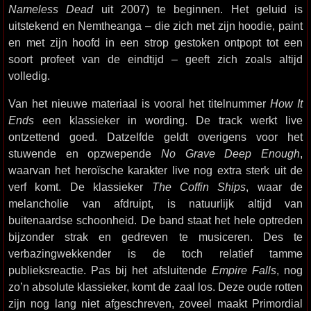
Nameless Dead
uit 2007) te beginnen. Het geluid is
uitstekend en Nemtheanga – die zich met zijn hoodie, paint
en met zijn hoofd in een strop gestoken ontpopt tot een
soort profeet van de eindtijd – geeft zich zoals altijd
volledig.
Van het nieuwe materiaal is vooral het titelnummer
How It
Ends
een klassieker in wording. De track werkt live
ontzettend goed. Datzelfde geldt overigens voor het
stuwende en opzwepende
No Grave Deep Enough
,
waarvan het heroïsche karakter live nog extra sterk uit de
verf komt. De klassieker
The Coffin Ships
, waar de
melancholie van afdruipt, is natuurlijk altijd van
buitenaardse schoonheid. De band staat het hele optreden
bijzonder strak en gedreven te musiceren. Des te
verbazingwekkender is de toch relatief tamme
publieksreactie. Pas bij het afsluitende
Empire Falls
, nog
zo’n absolute klassieker, komt de zaal los. Deze oude rotten
zijn nog lang niet afgeschreven, zoveel maakt Primordial