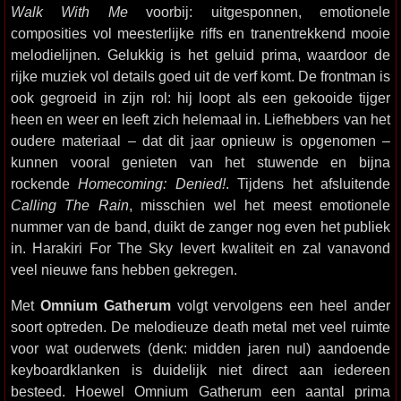
Walk With Me
voorbij: uitgesponnen, emotionele
composities vol meesterlijke riffs en tranentrekkend mooie
melodielijnen. Gelukkig is het geluid prima, waardoor de
rijke muziek vol details goed uit de verf komt. De frontman is
ook gegroeid in zijn rol: hij loopt als een gekooide tijger
heen en weer en leeft zich helemaal in. Liefhebbers van het
oudere materiaal – dat dit jaar opnieuw is opgenomen –
kunnen vooral genieten van het stuwende en bijna
rockende
Homecoming: Denied!
. Tijdens het afsluitende
Calling The Rain
, misschien wel het meest emotionele
nummer van de band, duikt de zanger nog even het publiek
in. Harakiri For The Sky levert kwaliteit en zal vanavond
veel nieuwe fans hebben gekregen.
Met
Omnium Gatherum
volgt vervolgens een heel ander
soort optreden. De melodieuze death metal met veel ruimte
voor wat ouderwets (denk: midden jaren nul) aandoende
keyboardklanken is duidelijk niet direct aan iedereen
besteed. Hoewel Omnium Gatherum een aantal prima