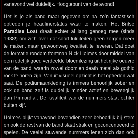
vanavond wel duidelijk. Hoogtepunt van de avond!
Het is je als band maar gegeven om na zo’n fantastisch
optreden je headlinerstatus waar te maken. Het Britse
Paradise Lost
draait echter al lang genoeg mee (sinds
1988!) om zich over dat soort futiliteiten geen zorgen meer
te maken, maar gewoonweg kwaliteit te leveren. Dat doet
de formatie rondom frontman Nick Holmes door middel van
een redelijk goed verdeelde bloemlezing uit het rijke oeuvre
van de band, waarin zowel doom en death metal als gothic
rock te horen zijn. Vanuit visueel opzicht is het optreden wat
saai. De podiumaankleding is immers behoorlijk sober en
ook de band zelf is duidelijk minder actief en beweeglijk
dan Primordial. De kwaliteit van de nummers staat echter
buiten kijf.
Holmes blijkt vanavond bovendien zeer behoorlijk bij stem
en ook de rest van de band staat strak en geconcentreerd te
spelen. De veelal stuwende nummers lenen zich dan ook