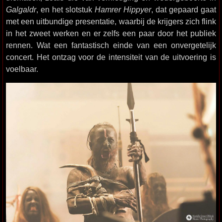
Galgaldr
, en het slotstuk
Hamrer Hippyer
, dat gepaard gaat
met een uitbundige presentatie, waarbij de krijgers zich flink
in het zweet werken en er zelfs een paar door het publiek
rennen. Wat een fantastisch einde van een onvergetelijk
concert. Het ontzag voor de intensiteit van de uitvoering is
voelbaar.