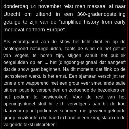
donderdag 14 november reist men massaal af naar
Utrecht om zittend in een 360-gradenopstelling
getuige te zijn van de “amplified history from early
medieval northern Europe”.
Als voorafgaand aan de show het licht dimt en op de
achtergrond natuurgeluiden, zoals de wind en het gefluit
van vogels, te horen zijn, stijgen vanuit het publiek
oergeluiden op en ... het (dingdong-)signaal dat aangeeft
dat de show gaat beginnen. Na dit moment, dat flink op de
lachspieren werkt, is het ernst. Een sjamaan verschijnt ten
tonele om wapperend met een grote veer smeulende salie
uit een potje te verspreiden en zodoende de bezoekers en
het podium te 'bewieroken'. Voor de rest van het
openingsritueel sluit hij zich vervolgens aan bij de kort
daarvoor op het podium verschenen, met geweien getooide
groep muzikanten die hand in hand in een kring staan en de
volgende tekst uitspreken: