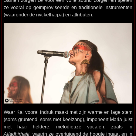
Samen zorgen ze voor een volle sound zorgen en spelen
ze vooral op geïmproviseerde en traditionele instrumenten
(waaronder de nyckelharpa) en attributen.
Waar Kai vooral indruk maakt met zijn warme en lage stem
(soms gruntend, soms met keelzang), imponeert Maria juist
met haar heldere, melodieuze vocalen, zoals in
Alfadhirhaiti
, waarin ze overtuigend de hoogte ingaat en in