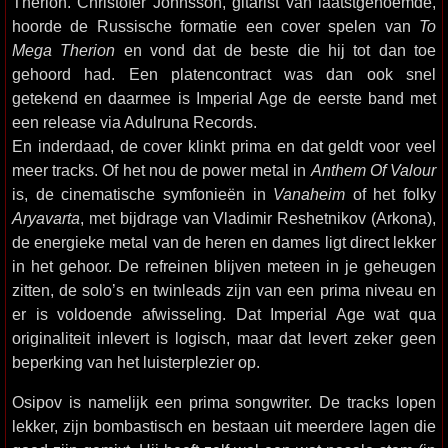
Therion. Christofer Johnsson, gitarist van laatstgenoemde,
hoorde de Russische formatie een cover spelen van
To
Mega Therion
en vond dat de beste die hij tot dan toe
gehoord had. Een platencontract was dan ook snel
getekend en daarmee is Imperial Age de eerste band met
een release via Adulruna Records.
En inderdaad, de cover klinkt prima en dat geldt voor veel
meer tracks. Of het nou de power metal in
Anthem Of Valour
is, de cinematische symfonieën in
Vanaheim
of het folky
Aryavarta
, met bijdrage van Vladimir Reshetnikov (Arkona),
de energieke metal van de heren en dames ligt direct lekker
in het gehoor. De refreinen blijven meteen in je geheugen
zitten, de solo’s en twinleads zijn van een prima niveau en
er is voldoende afwisseling. Dat Imperial Age wat qua
originaliteit inlevert is logisch, maar dat levert zeker geen
beperking van het luisterplezier op.
Osipov is namelijk een prima songwriter. De tracks lopen
lekker, zijn bombastisch en bestaan uit meerdere lagen die