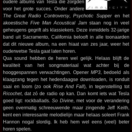
oudere albums van Tesla die zorgden
voor het grote succes. Onder andere
The Great Radio Controversy
,
Psychotic Supper
en het
akoestische
Five Man Acoustical Jam
staan nog in veel
geheugens gegrift als klassiekers. Deze inmiddels 32-jarige
band uit Sacramento, California belooft in alle toonaarden
dat dit nieuwe album, na een hiaat van zes jaar, weer het
ouderwetse Tesla gaat laten horen.
Qua sound hebben de heren wel gelijk. Helaas blijft de
kwaliteit van het songmateriaal wat achter bij de
hooggespannen verwachtingen. Opener
MP3
, bedoeld als
klaagzang tegen het hedendaagse downloaden, is ronduit
saai en loom (zo ook
Rise And Fall
), in tegenstelling tot
Ricochet
, dat zó de radio op kan. Dan komt iets wat Tesla
goed ligt: rockballads.
So Divine
, met voor de verandering
geen overmatig schreeuwende maar zingende Jeff Keith,
kent een interessante melodielijn maar helaas soleert Frank
Hannon nogal slordig. Ik heb hem wel eens (veel) beter
horen spelen.