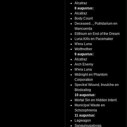
Alcatraz
8 augustus:
Alcatraz
Body Count
Deceased..., Putridarium en
Mancuerda
Elithium en End of the Dream
Luna Kills en Pacemaker
M'era Luna
Wolfmother
9 augustus:
Alcatraz
Arch Enemy
M'era Luna
Midnight en Phantom
Corporation
Spectral Wound, Invulche en
Blodzallog
10 augustus:
Mortal Sin en Hidden Intent
Municipal Waste en
Schizophrenia
11 augustus:
Lagwagon
Sanguisugabogg,