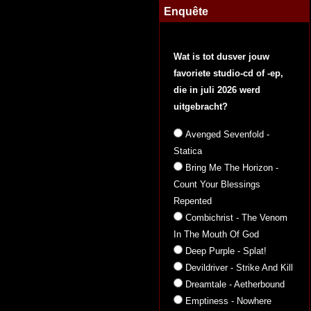
Enquête
Wat is tot dusver jouw
favoriete studio-cd of -ep,
die in juli 2026 werd
uitgebracht?
Avenged Sevenfold -
Statica
Bring Me The Horizon -
Count Your Blessings
Repented
Combichrist - The Venom
In The Mouth Of God
Deep Purple - Splat!
Devildriver - Strike And Kill
Dreamtale - Aetherbound
Emptiness - Nowhere