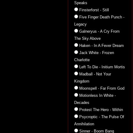
Speaks
Finsterforst - Still
Five Finger Death Punch -
Legacy
Galneryus - A Cry From
The Sky Above
Haken - In A Fever Dream
Jack White - Frozen
Charlotte
Left To Die - Initium Mortis
Madball - Not Your
Kingdom
Moonspell - Far From God
Motionless In White -
Decades
Protest The Hero - Within
Psycroptic - The Pulse Of
Annihilation
Sinner - Boom Bang