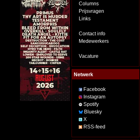
Columns
Prijsvragen
Links
Contact info
Medewerkers
Vacature
Netwerk
Facebook
Instagram
Spotify
Bluesky
X
RSS-feed