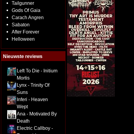
Tailgunner
Gods Of Gaia
Carach Angren
Sabaton
After Forever
Helloween
Nieuwste reviews
Left To Die - Initium
Mortis
Lynx - Trinity Of
Suns
Inferi - Heaven
Wept
Ana - Motivated By
Death
Electric Callboy -