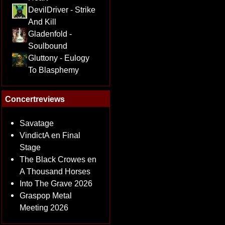
DevilDriver - Strike
And Kill
Gladenfold -
Soulbound
Gluttony - Eulogy
To Blasphemy
Concertreviews
Savatage
VindictA en Final
Stage
The Black Crowes en
A Thousand Horses
Into The Grave 2026
Graspop Metal
Meeting 2026