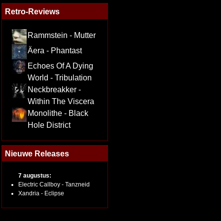
Retro-Reviews
Rammstein - Mutter
Äera - Phantast
Echoes Of A Dying
World - Tribulation
Neckbreakker -
Within The Viscera
Monolithe - Black
Hole District
Nieuwe Releases
7 augustus:
Electric Callboy - Tanzneid
Xandria - Eclipse