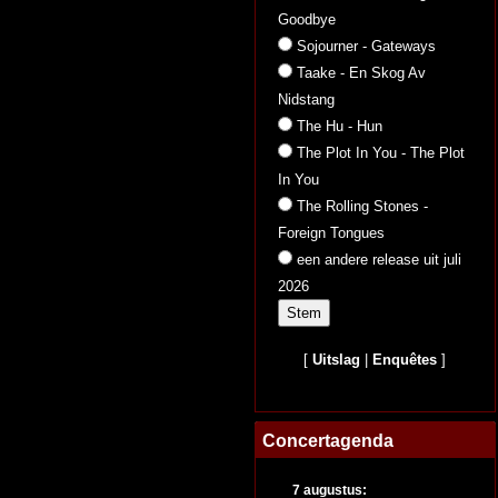
Goodbye
Sojourner - Gateways
Taake - En Skog Av
Nidstang
The Hu - Hun
The Plot In You - The Plot
In You
The Rolling Stones -
Foreign Tongues
een andere release uit juli
2026
[
Uitslag
|
Enquêtes
]
Concertagenda
7 augustus: