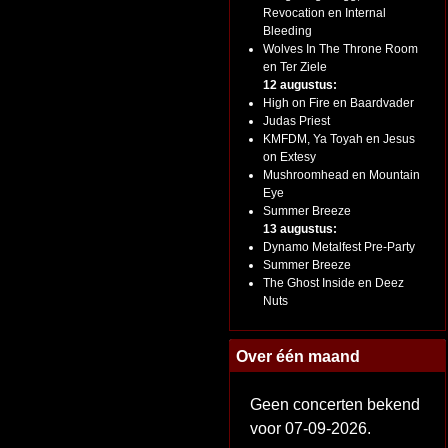
Revocation en Internal
Bleeding
Wolves In The Throne Room
en Ter Ziele
12 augustus:
High on Fire en Baardvader
Judas Priest
KMFDM, Ya Toyah en Jesus
on Extesy
Mushroomhead en Mountain
Eye
Summer Breeze
13 augustus:
Dynamo Metalfest Pre-Party
Summer Breeze
The Ghost Inside en Deez
Nuts
Over één maand
Geen concerten bekend
voor 07-09-2026.