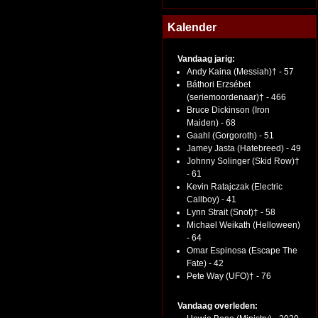
Kalender
Vandaag jarig:
Andy Kaina (Messiah)† - 57
Báthori Erzsébet
(seriemoordenaar)† - 466
Bruce Dickinson (Iron
Maiden) - 68
Gaahl (Gorgoroth) - 51
Jamey Jasta (Hatebreed) - 49
Johnny Solinger (Skid Row)†
- 61
Kevin Ratajczak (Electric
Callboy) - 41
Lynn Strait (Snot)† - 58
Michael Weikath (Helloween)
- 64
Omar Espinosa (Escape The
Fate) - 42
Pete Way (UFO)† - 76
Vandaag overleden: