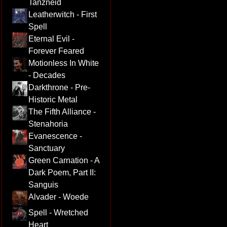
Tanzneid
Leatherwitch - First
Spell
Eternal Evil -
Forever Feared
Motionless In White
- Decades
Darkthrone - Pre-
Historic Metal
The Fifth Alliance -
Stenahoria
Evanescence -
Sanctuary
Green Carnation - A
Dark Poem, Part II:
Sanguis
Alvader - Woede
Spell - Wretched
Heart