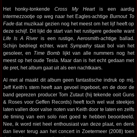
Het honky-tonkende
Cross My Heart
is een aardig
intermezzootje op weg naar het Eagles-achtige
Burnout To
Fade
dat muzikaal gezien nog het meest om het lijf heeft op
deze schijf. Dit lijkt de start van het rustigere gedeelte want
Life Is A River
is een rustige, Aerosmith-achtige ballad.
Schijn bedriegt echter, want
Sympathy
staat bol van het
gesoleer, en
Time Bomb
lijkt van alle nummers nog het
meest op het oude Tesla. Maar dan is het echt gedaan met
de pret, het album gaat uit als een nachtkaars.
Al met al maakt dit album geen fantastische indruk op mij.
Jeff Keith's stem heeft aan gevoel ingeboet, en de door de
band geprezen producer Tom Zutaut (hij tekende ooit Guns
& Roses voor Geffen Records) heeft toch wel wat steekjes
laten vallen door valse noten van Keith door te laten en zelfs
de timing van een solo niet goed te hebben beoordeeld.
Nee, ik word niet heel enthousiast van deze plaat, en denk
dan liever terug aan het concert in Zoetermeer (2008) toen