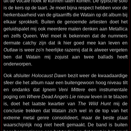
uit de vocale hoek te kunnen laten komen. De typische solo
is de kers op de taart. Je moet bijna respect hebben voor de
herkenbaarheid van de gitaarriffs die Watain op dit album bij
elkaar sprokkelt. Buiten de genoemde artiesten doet het
geluidspalet mij ook meerdere malen denken aan Metallica
en zelfs Queen. Wel moet ik bekennen dat de nummers
dermate catchy zijn dat ik hier goed mee kan leven en
Outlaw
is weer zo'n heerlijke razernij dat ik alweer vergeten
ben dat Watain mij zojuist aan twee ballads heeft
onderworpen.
Ook afsluiter
Holocaust Dawn
bezit weer de kwaadaardige
sfeer die het album naar een buitengewoon hoog niveau tilt
en ondanks dat
Ignem Veni Mittere
een instrumentale
poging om
Where Dead Angels Lie
nieuw leven in te blazen
is, doet het laatste kwartier van
The Wild Hunt
mij de
conclusie trekken dat Watain zich wel in de top van het
extreme metal genre consolideert, maar de beste plaat
waarschijnlijk nog niet heeft gemaakt. De band is buiten