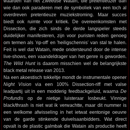
waarden van het Zweedse Watain, die pretentieuzer dan
wie dan ook paraderen met de symboliek van een toch al
overdreven pretentieuze muziekstroming. Maar succes
biedt ook ruimte voor kritiek. De overeenkomsten met
Dissection, die zich sinds de derde langspeler steeds
duidelijker manifesteren, zijn voor puristen reden genoeg
om termen als 'rip-off' en 'heiligschennis' van stal te halen.
Feit is wel dat Watain, mede ondersteund door de intense
live-shows, een vaandeldrager van het genre is geworden.
The Wild Hunt
is daarom misschien wel de belangrijkste
black metal release van 2013.
Na een akoestisch tokkeltje mondt de instrumentale opener
Night Vision
via een 100% Dissection-riff met valse
leadpartij uit in een modderig feedbackgeluid, waarna
De
Profundis
op de nietige luisteraar losbeukt. Vinnige
black/thrash is niet wat ik verwachtte, maar dit nummer is
een welkome afwisseling in het ietwat eentonige oeuvre
van de garde stinkende duivelsaanbidders. Wat direct
opvalt is de plastic galmbak die Watain als productie heeft