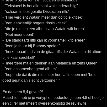
- "reverb op de toms en vocalen is eindeloos"
- "Tekstueel is het allemaal wat kinderachtig"
- "schaamteloos gejatte Dissection-riffs"
- "Hier verdient Watain meer dan ooit die kritiek"
- "een aanzienlijk hogere dosis kritiek"
- "die je niet op een album van Watain wilt horen"
- "Niet meer doen!"
- "De standaard riffs kan ik voornamelijk tolereren"
- "leentjesbuur bij Bathory spelen"
- "herkenbaarheid van de gitaarriffs die Watain op dit album
bij elkaar sprokkelt"
- "meerdere malen denken aan Metallica en zelfs Queen"
- "een onsamenhangend album"
- "hopende dat ik die niet meer hoef af te doen met ‘beter
goed gejat dan slecht verzonnen’"
En dan een 8,4 geven?!
Misschien heb je je vertypt en bedoelde je een 4,8 of hoef je
een cijfer niet (meer) overeenkomstig de review te