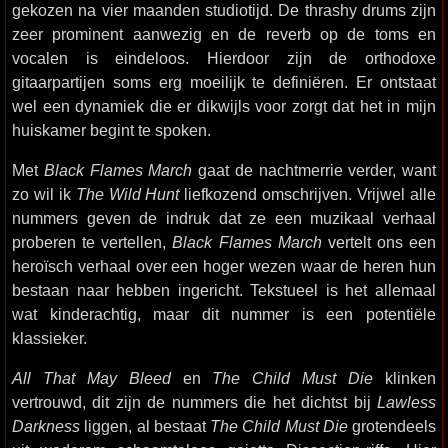
gekozen na vier maanden studiotijd. De thrashy drums zijn
zeer prominent aanwezig en de reverb op de toms en
vocalen is eindeloos. Hierdoor zijn de orthodoxe
gitaarpartijen soms erg moeilijk te definiëren. Er ontstaat
wel een dynamiek die er dikwijls voor zorgt dat het in mijn
huiskamer begint te spoken.
Met
Black Flames March
gaat de nachtmerrie verder, want
zo wil ik
The Wild Hunt
liefkozend omschrijven. Vrijwel alle
nummers geven de indruk dat ze een muzikaal verhaal
proberen te vertellen,
Black Flames March
vertelt ons een
heroïsch verhaal over een hoger wezen waar de heren hun
bestaan naar hebben ingericht. Tekstueel is het allemaal
wat kinderachtig, maar dit nummer is een potentiële
klassieker.
All That May Bleed
en
The Child Must Die
klinken
vertrouwd, dit zijn de nummers die het dichtst bij
Lawless
Darkness
liggen, al bestaat
The Child Must Die
grotendeels