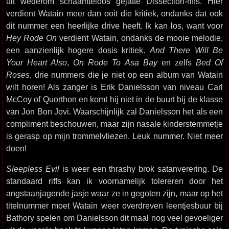
uit wederom schaamteloos gejatte Dissection-riffs. Hier
verdient Watain meer dan ooit die kritiek, ondanks dat ook
dit nummer een heerlijke drive heeft. Ik kan los, want voor
Hey Rode On
verdient Watain, ondanks de mooie melodie,
een aanzienlijk hogere dosis kritiek.
And There Will Be
Your Heart Also
,
On Rode To Asa Bay
en zelfs
Bed Of
Roses
, drie nummers die je niet op een album van Watain
wilt horen! Als zanger is Erik Danielsson van niveau Carl
McCoy of Quorthon en komt hij niet in de buurt bij de klasse
van Jon Bon Jovi. Waarschijnlijk zal Danielsson het als een
compliment beschouwen, maar zijn nasale kinderstemmetje
is gerasp op mijn trommelvliezen. Leuk nummer. Niet meer
doen!
Sleepless Evil
is weer een thrashy brok satanverering. De
standaard riffs kan ik voornamelijk tolereren door het
angstaanjagende jasje waar ze in gegoten zijn, maar op het
titelnummer moet Watain weer overdreven leentjesbuur bij
Bathory spelen om Danielsson dit maal nog veel gevoeliger