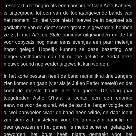
Tesseract, dat begon als eenmansproject van Acle Kahney,
is uitgegroeid tot een van de toonaangevende bands van
het moment. En niet voor niets! Hoewel ze in beginsel als
godfathers van de djent-scene groot zijn geworden, hebben
ze zich met
Altered State
opnieuw uitgevonden en de lat
voor copycats nog maar eens eventjes een paar metertje
hoger gelegd. Hopelijk kunnen ze deze bezetting wat
langer vasthouden dan tot nu toe gelukt is zodat deze
nieuwe sound nog verder uitgewerkt kan worden.
In het korte bestaan heeft de band namelijk al drie zangers
zien komen en gaan (vier als je Julien Perier meetelt) en dat
komt de meeste bands niet ten goede. De vorig jaar
toegetreden Ashe O'hara is echter een een enorme
aanwinst voor de sound. Wie de band al langer volgde kon
al wel aanvoelen waar de band heen wilde, en daar leent
zijn stem zich uitstekend voor. De grunts zijn namelijk de
deur gewezen en het geheel is melodischer en gelaagder
geworden; het brute heeft plaats gemaakt voor het