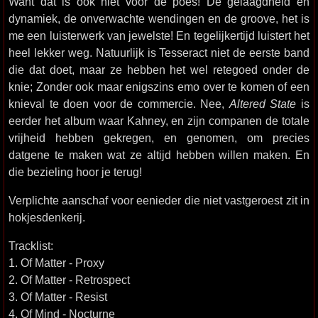
Want dat is ook niet voor de poes! De gelaagdheid en
dynamiek, de onverwachte wendingen en de groove, het is
me een luisterwerk van jewelste! En tegelijkertijd luistert het
heel lekker weg. Natuurlijk is Tesseract niet de eerste band
die dat doet, maar ze hebben het wel retegoed onder de
knie; Zonder ook maar enigszins emo over te komen of een
knieval te doen voor de commercie. Nee,
Altered State
is
eerder het album waar Kahney, en zijn companen de totale
vrijheid hebben gekregen, en genomen, om precies
datgene te maken wat ze altijd hebben willen maken. En
die bezieling hoor je terug!
Verplichte aanschaf voor eenieder die niet vastgeroest zit in
hokjesdenkerij.
Tracklist:
1. Of Matter - Proxy
2. Of Matter - Retrospect
3. Of Matter - Resist
4. Of Mind - Nocturne